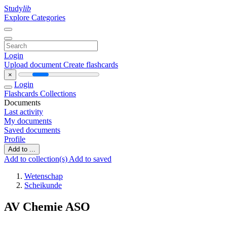
Study
lib
Explore Categories
Login
Upload document
Create flashcards
×
Login
Flashcards
Collections
Documents
Last activity
My documents
Saved documents
Profile
Add to ...
Add to collection(s)
Add to saved
Wetenschap
Scheikunde
AV Chemie ASO