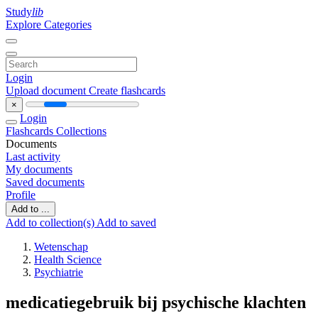
Study
lib
Explore Categories
Login
Upload document
Create flashcards
×
Login
Flashcards
Collections
Documents
Last activity
My documents
Saved documents
Profile
Add to ...
Add to collection(s)
Add to saved
Wetenschap
Health Science
Psychiatrie
medicatiegebruik bij psychische klachten