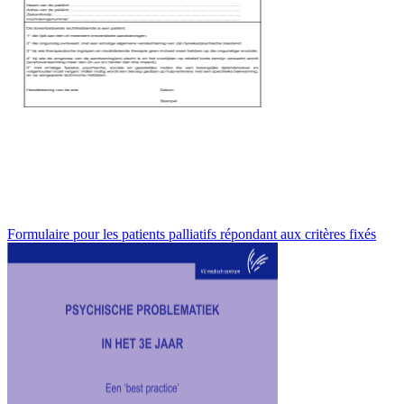
Formulaire pour les patients palliatifs répondant aux critères fixés