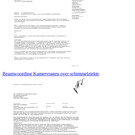
Beantwoording Kamervragen over schimmelziekte