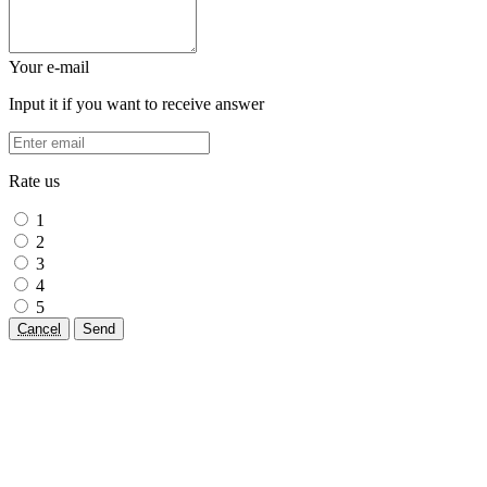
Your e-mail
Input it if you want to receive answer
Rate us
1
2
3
4
5
Cancel
Send