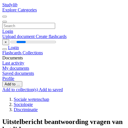
Study
lib
Explore Categories
Login
Upload document
Create flashcards
×
Login
Flashcards
Collections
Documents
Last activity
My documents
Saved documents
Profile
Add to ...
Add to collection(s)
Add to saved
Sociale wetenschap
Sociologie
Discriminatie
Uitstelbericht beantwoording vragen van