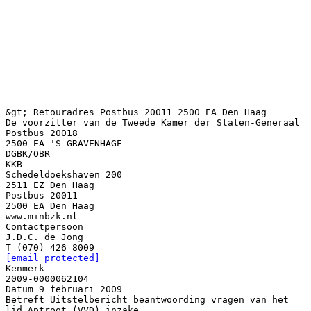
&gt; Retouradres Postbus 20011 2500 EA Den Haag
De voorzitter van de Tweede Kamer der Staten-Generaal
Postbus 20018
2500 EA 'S-GRAVENHAGE
DGBK/OBR
KKB
Schedeldoekshaven 200
2511 EZ Den Haag
Postbus 20011
2500 EA Den Haag
www.minbzk.nl
Contactpersoon
J.D.C. de Jong
[email protected]
Kenmerk
2009-0000062104
Datum 9 februari 2009
Betreft Uitstelbericht beantwoording vragen van het
lid Aptroot (VVD) inzake