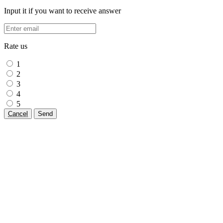
Input it if you want to receive answer
Rate us
1
2
3
4
5
Cancel
Send