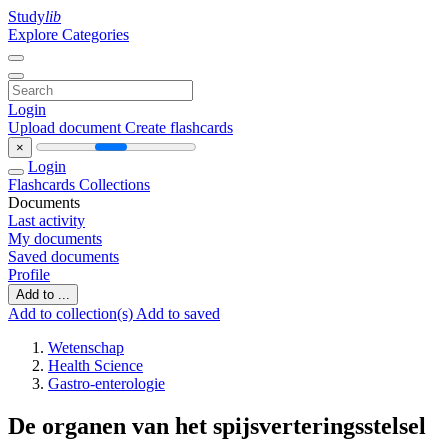
Study
lib
Explore Categories
Login
Upload document
Create flashcards
×
Login
Flashcards
Collections
Documents
Last activity
My documents
Saved documents
Profile
Add to ...
Add to collection(s)
Add to saved
Wetenschap
Health Science
Gastro-enterologie
De organen van het spijsverteringsstelsel