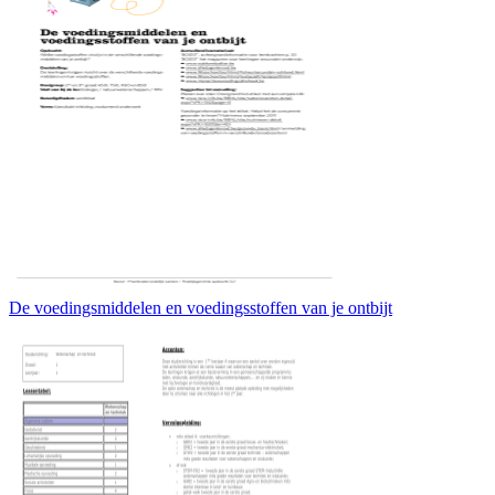
De voedingsmiddelen en voedingsstoffen van je ontbijt