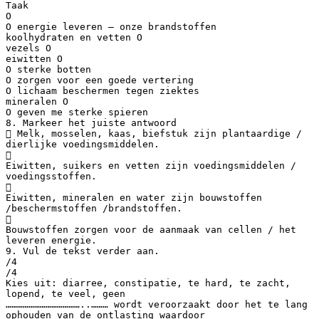
Taak
O
O energie leveren – onze brandstoffen
koolhydraten en vetten O
vezels O
eiwitten O
O sterke botten
O zorgen voor een goede vertering
O lichaam beschermen tegen ziektes
mineralen O
O geven me sterke spieren
8. Markeer het juiste antwoord
 Melk, mosselen, kaas, biefstuk zijn plantaardige /
dierlijke voedingsmiddelen.

Eiwitten, suikers en vetten zijn voedingsmiddelen /
voedingsstoffen.

Eiwitten, mineralen en water zijn bouwstoffen
/beschermstoffen /brandstoffen.

Bouwstoffen zorgen voor de aanmaak van cellen / het
leveren energie.
9. Vul de tekst verder aan.
/4
/4
Kies uit: diarree, constipatie, te hard, te zacht,
lopend, te veel, geen
…………………………………..……… wordt veroorzaakt door het te lang
ophouden van de ontlasting waardoor