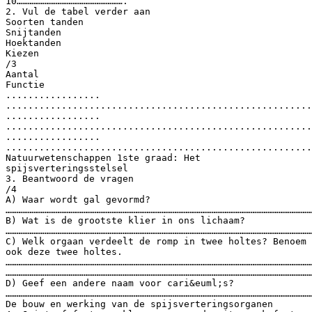
10………………………………………………….
2. Vul de tabel verder aan
Soorten tanden
Snijtanden
Hoektanden
Kiezen
/3
Aantal
Functie
.................
.......................................................
.................
.......................................................
.................
.......................................................
Natuurwetenschappen 1ste graad: Het
spijsverteringsstelsel
3. Beantwoord de vragen
/4
A) Waar wordt gal gevormd?
…………………………………………………………………………………………………………………………………………………
B) Wat is de grootste klier in ons lichaam?
…………………………………………………………………………………………………………………………………………………
C) Welk orgaan verdeelt de romp in twee holtes? Benoem
ook deze twee holtes.
…………………………………………………………………………………………………………………………………………………
…………………………………………………………………………………………………………………………………………………
D) Geef een andere naam voor cari&euml;s?
…………………………………………………………………………………………………………………………………………………
De bouw en werking van de spijsverteringsorganen