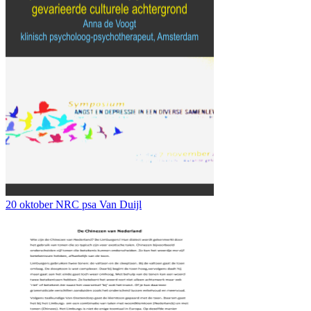
20 oktober NRC psa Van Duijl