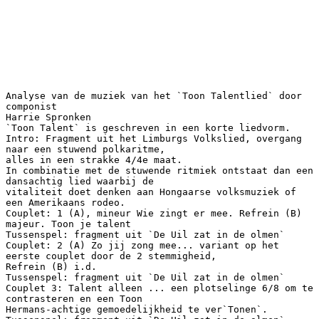
Analyse van de muziek van het `Toon Talentlied` door
componist
Harrie Spronken
`Toon Talent` is geschreven in een korte liedvorm.
Intro: Fragment uit het Limburgs Volkslied, overgang
naar een stuwend polkaritme,
alles in een strakke 4/4e maat.
In combinatie met de stuwende ritmiek ontstaat dan een
dansachtig lied waarbij de
vitaliteit doet denken aan Hongaarse volksmuziek of
een Amerikaans rodeo.
Couplet: 1 (A), mineur Wie zingt er mee. Refrein (B)
majeur. Toon je talent
Tussenspel: fragment uit `De Uil zat in de olmen`
Couplet: 2 (A) Zo jij zong mee... variant op het
eerste couplet door de 2 stemmigheid,
Refrein (B) i.d.
Tussenspel: fragment uit `De Uil zat in de olmen`
Couplet 3: Talent alleen ... een plotselinge 6/8 om te
contrasteren en een Toon
Hermans-achtige gemoedelijkheid te ver`Tonen`.