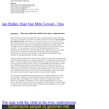
Jan Dulles: Hart Van Mijn Gevoel - Ons
The man with the child in his eyes: onderstroom