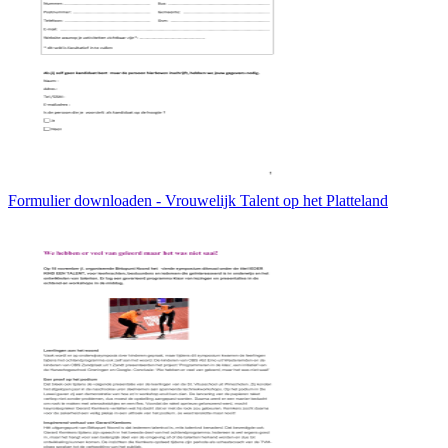
Formulier downloaden - Vrouwelijk Talent op het Platteland