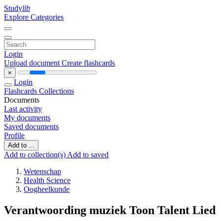
Study
lib
Explore Categories
Login
Upload document
Create flashcards
×
Login
Flashcards
Collections
Documents
Last activity
My documents
Saved documents
Profile
Add to ...
Add to collection(s)
Add to saved
Wetenschap
Health Science
Oogheelkunde
Verantwoording muziek Toon Talent Lied