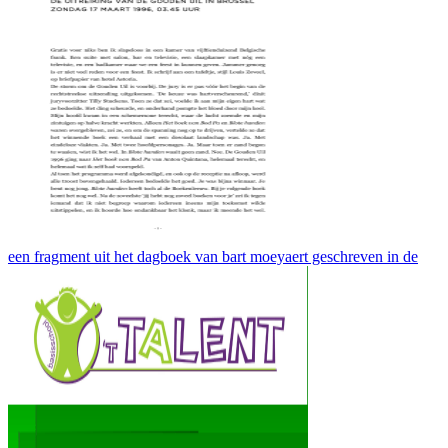
een fragment uit het dagboek van bart moeyaert geschreven in de