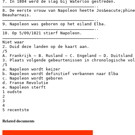
7. In 1804 werd de slag bij Waterloo gestreden.
……………………………………………………………………………………………………..
8. De eerste vrouw van Napoleon heette Jos&eacute;phine
Beauharnais.
……………………………………………………………………………………………………..
9. Napoleon was geboren op het eiland Elba.
……………………………………………………………………………………………………..
10. Op 5/09/1821 stierf Napoleon.
……………………………………………………………………………………………………..
Niet waar
2. Duid deze landen op de kaart aan.
/5
A. Frankrijk – B. Rusland – C. Engeland – D. Duitsland 
3. Plaats volgende gebeurtenissen in chronologische vol
/5
a. Napoleon wordt keizer
b. Napoleon wordt definitief verbannen naar Elba
c. Napoleon wordt geboren
d. Franse Revolutie
e. Napoleon sterft
1 oudste
2
3
4
Related documents