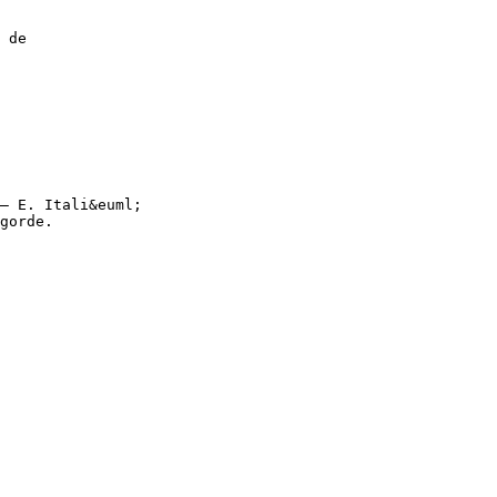
 de
– E. Itali&euml;
gorde.