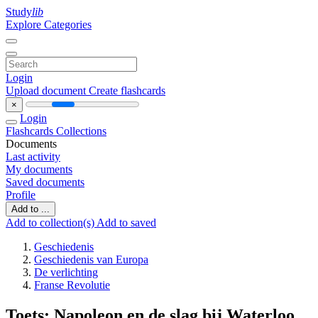
Study
lib
Explore Categories
Login
Upload document
Create flashcards
×
Login
Flashcards
Collections
Documents
Last activity
My documents
Saved documents
Profile
Add to ...
Add to collection(s)
Add to saved
Geschiedenis
Geschiedenis van Europa
De verlichting
Franse Revolutie
Toets: Napoleon en de slag bij Waterloo