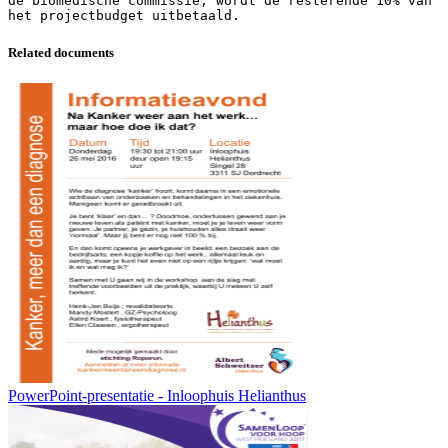
de biomedische commissie, wordt de resterende 10% van
Related documents
PowerPoint-presentatie - Inloophuis Helianthus