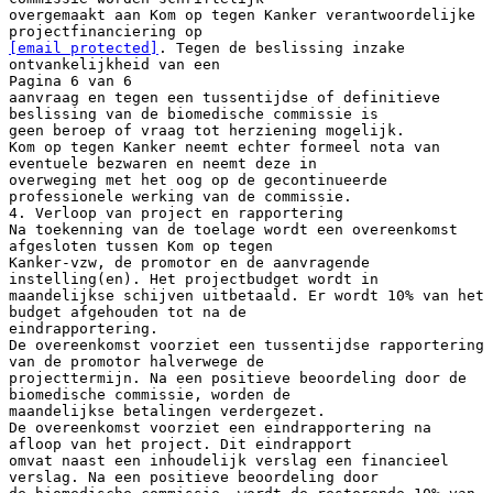
[email protected]
. Tegen de beslissing inzake
ontvankelijkheid van een
Pagina 6 van 6
aanvraag en tegen een tussentijdse of definitieve
beslissing van de biomedische commissie is
geen beroep of vraag tot herziening mogelijk.
Kom op tegen Kanker neemt echter formeel nota van
eventuele bezwaren en neemt deze in
overweging met het oog op de gecontinueerde
professionele werking van de commissie.
4. Verloop van project en rapportering
Na toekenning van de toelage wordt een overeenkomst
afgesloten tussen Kom op tegen
Kanker-vzw, de promotor en de aanvragende
instelling(en). Het projectbudget wordt in
maandelijkse schijven uitbetaald. Er wordt 10% van het
budget afgehouden tot na de
eindrapportering.
De overeenkomst voorziet een tussentijdse rapportering
van de promotor halverwege de
projecttermijn. Na een positieve beoordeling door de
biomedische commissie, worden de
maandelijkse betalingen verdergezet.
De overeenkomst voorziet een eindrapportering na
afloop van het project. Dit eindrapport
omvat naast een inhoudelijk verslag een financieel
verslag. Na een positieve beoordeling door