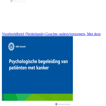
Voorbeeldbrief (Nederlands) Geachte ouders/verzorgers, Met deze