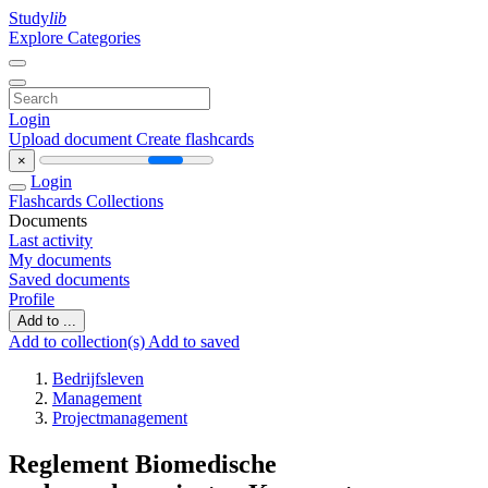
Study
lib
Explore Categories
Login
Upload document
Create flashcards
×
Login
Flashcards
Collections
Documents
Last activity
My documents
Saved documents
Profile
Add to ...
Add to collection(s)
Add to saved
Bedrijfsleven
Management
Projectmanagement
Reglement Biomedische