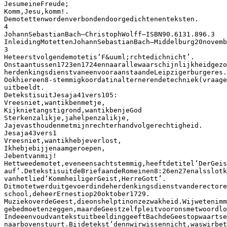
JesumeineFreude;
Komm,Jesu,komm!.
Demotettenwordenverbondendoorgedichtenenteksten.
4
JohannSebastianBach–ChristophWolff–ISBN90.6131.896.3
InleidingMotettenJohannSebastianBach–Middelburg20novemb
3
Heteerstvolgendemotetis‘F&uuml;rchtedichnicht’.
Onstaantussen1723en1724ennaarallewaarschijnlijkheidgezo
herdenkingsdienstvaneenvooraanstaandeLeipzigerburgeres.
Ookhiereen8-stemmigkoordatinalternerendetechniek(vraage
uitbeeldt.
DetekstisuitJesaja41vers105:
Vreesniet,wantikbenmetje,
Kijknietangstigrond,wantikbenjeGod
Sterkenzalikje,jahelpenzalikje,
Jajevasthoudenmetmijnrechterhandvolgerechtigheid.
Jesaja43vers1
Vreesniet,wantikhebjeverlost,
Ikhebjebijjenaamgeroepen,
Jebentvanmij!
Hettweedemotet,eveneensachtstemmig,heeftdetitel‘DerGeis
auf’.DetekstisuitdeBriefaandeRomeinen8:26en27enalsslotk
vanhetlied‘KommheiligerGeist,HerreGott’.
Ditmotetwerduitgevoerdindeherdenkingsdienstvanderectore
school,deheerErnestiop20oktober1729.
MuziekoverdeGeest,dieonshelptinonzezwakheid.Wijwetenimm
gebedmoetenzeggen,maardeGeestzelfpleitvooronsmetwoordlo
IndeeenvoudvantekstuitbeeldinggeeftBachdeGeestopwaartse
naarbovenstuurt.Bijdetekst‘dennwirwissennicht,waswirbet