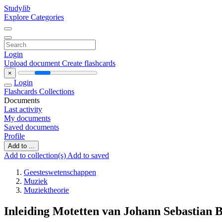
Study
lib
Explore Categories
Login
Upload document
Create flashcards
×
Login
Flashcards
Collections
Documents
Last activity
My documents
Saved documents
Profile
Add to ...
Add to collection(s)
Add to saved
Geesteswetenschappen
Muziek
Muziektheorie
Inleiding Motetten van Johann Sebastian 