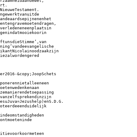
rzaamheidaandewet,
rt.
NieuweTestament.
ngewerktvanuitde
andeaardsepijnenenhet
entengravemoetendragen,
verledeneneenplaatsin
genindatmooiekoorin
ftunsdieStimme’,van
ning’vandeevangelische
ikantNicolainoodzaakzijn
iezalwordengered
er2016-&copy;JoopSchets
mponerennietalleeneen
oetenwedenkenaan
zemanierendetoepassing
vanzelfsprekendinzijn
esuJuva=Jezushelp)enS.D.G.
oteerdeeenduidelijk
indeomstandigheden
ontmoeteninde
itievoorkoormeteen