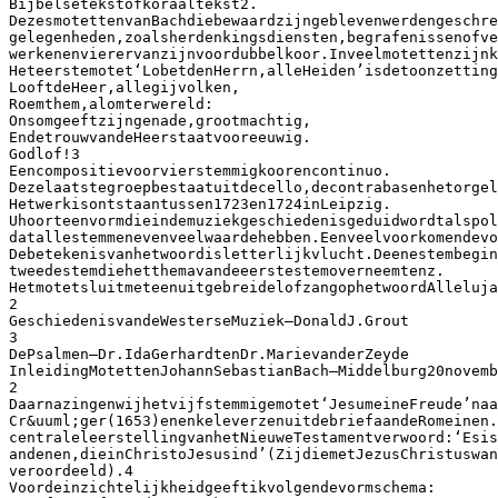
Bijbelsetekstofkoraaltekst2.
DezesmotettenvanBachdiebewaardzijngeblevenwerdengeschre
gelegenheden,zoalsherdenkingsdiensten,begrafenissenofve
werkenenvierervanzijnvoordubbelkoor.Inveelmotettenzijnk
Heteerstemotet‘LobetdenHerrn,alleHeiden’isdetoonzetting
LooftdeHeer,allegijvolken,
Roemthem,alomterwereld:
Onsomgeeftzijngenade,grootmachtig,
EndetrouwvandeHeerstaatvooreeuwig.
Godlof!3
Eencompositievoorvierstemmigkoorencontinuo.
Dezelaatstegroepbestaatuitdecello,decontrabasenhetorgel
Hetwerkisontstaantussen1723en1724inLeipzig.
Uhoorteenvormdieindemuziekgeschiedenisgeduidwordtalspol
datallestemmenevenveelwaardehebben.Eenveelvoorkomendevo
Debetekenisvanhetwoordisletterlijkvlucht.Deenestembegin
tweedestemdiehetthemavandeeerstestemoverneemtenz.
HetmotetsluitmeteenuitgebreidelofzangophetwoordAlleluja
2
GeschiedenisvandeWesterseMuziek–DonaldJ.Grout
3
DePsalmen–Dr.IdaGerhardtenDr.MarievanderZeyde
InleidingMotettenJohannSebastianBach–Middelburg20novemb
2
Daarnazingenwijhetvijfstemmigemotet‘JesumeineFreude’naa
Cr&uuml;ger(1653)enenkeleverzenuitdebriefaandeRomeinen.
centraleleerstellingvanhetNieuweTestamentverwoord:‘Esis
andenen,dieinChristoJesusind’(ZijdiemetJezusChristuswan
veroordeeld).4
Voordeinzichtelijkheidgeeftikvolgendevormschema: