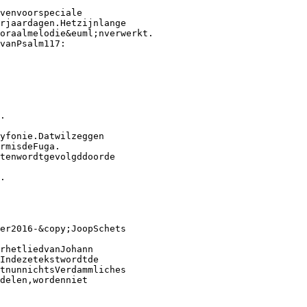
venvoorspeciale
rjaardagen.Hetzijnlange
oraalmelodie&euml;nverwerkt.
vanPsalm117:
.
yfonie.Datwilzeggen
rmisdeFuga.
tenwordtgevolgddoorde
.
er2016-&copy;JoopSchets
rhetliedvanJohann
Indezetekstwordtde
tnunnichtsVerdammliches
delen,wordenniet