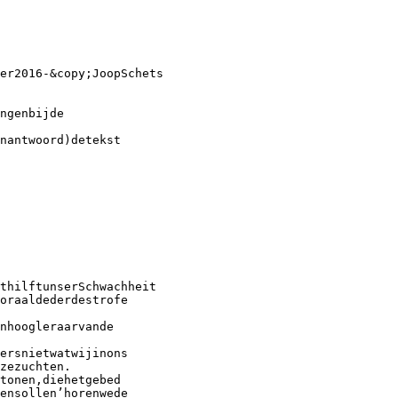
er2016-&copy;JoopSchets
ngenbijde
nantwoord)detekst
thilftunserSchwachheit
oraaldederdestrofe
nhoogleraarvande
ersnietwatwijinons
zezuchten.
tonen,diehetgebed
ensollen’horenwede