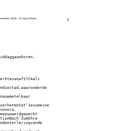
iddaggaanhoren.
erktevanaf1724als
andiestad,waaronderde
nauwmetelkaar
verhetmotet‘Jesumeine
sonora.
eeeuwwerdgewerkt
tianBach‘ZumEhre
odenterleringvande