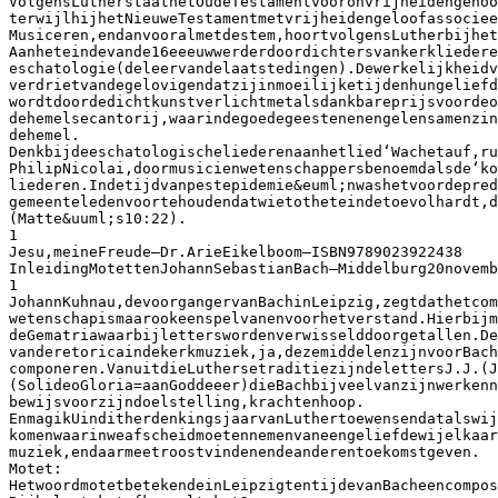
VolgensLutherstaathetOudeTestamentvooronvrijheidengehoo
terwijlhijhetNieuweTestamentmetvrijheidengeloofassociee
Musiceren,endanvooralmetdestem,hoortvolgensLutherbijhet
Aanheteindevande16eeeuwwerderdoordichtersvankerkliedere
eschatologie(deleervandelaatstedingen).Dewerkelijkheidv
verdrietvandegelovigendatzijinmoeilijketijdenhungeliefd
wordtdoordedichtkunstverlichtmetalsdankbareprijsvoordeo
dehemelsecantorij,waarindegoedegeestenenengelensamenzin
dehemel.
Denkbijdeeschatologischeliederenaanhetlied‘Wachetauf,ru
PhilipNicolai,doormusicienwetenschappersbenoemdalsde‘ko
liederen.Indetijdvanpestepidemie&euml;nwashetvoordepred
gemeenteledenvoortehoudendatwietotheteindetoevolhardt,d
(Matte&uuml;s10:22).
1
Jesu,meineFreude–Dr.ArieEikelboom–ISBN9789023922438
InleidingMotettenJohannSebastianBach–Middelburg20novemb
1
JohannKuhnau,devoorgangervanBachinLeipzig,zegtdathetco
wetenschapismaarookeenspelvanenvoorhetverstand.Hierbijm
deGematriawaarbijletterswordenverwisselddoorgetallen.De
vanderetoricaindekerkmuziek,ja,dezemiddelenzijnvoorBach
componeren.VanuitdieLuthersetraditiezijndelettersJ.J.(J
(SolideoGloria=aanGoddeeer)dieBachbijveelvanzijnwerkenn
bewijsvoorzijndoelstelling,krachtenhoop.
EnmagikUinditherdenkingsjaarvanLuthertoewensendatalswij
komenwaarinweafscheidmoetennemenvaneengeliefdewijelkaar
muziek,endaarmeetroostvindenendeanderentoekomstgeven.
Motet:
HetwoordmotetbetekendeinLeipzigtentijdevanBacheencompos