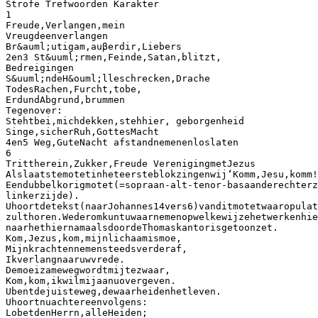
Strofe Trefwoorden Karakter
1
Freude,Verlangen,mein
Vreugdeenverlangen
Br&auml;utigam,auβerdir,Liebers
2en3 St&uuml;rmen,Feinde,Satan,blitzt,
Bedreigingen
S&uuml;ndeH&ouml;lleschrecken,Drache
TodesRachen,Furcht,tobe,
ErdundAbgrund,brummen
Tegenover:
Stehtbei,michdekken,stehhier, geborgenheid
Singe,sicherRuh,GottesMacht
4en5 Weg,GuteNacht afstandnemenenloslaten
6
Trittherein,Zukker,Freude VerenigingmetJezus
Alslaatstemotetinheteersteblokzingenwij‘Komm,Jesu,komm!
Eendubbelkorigmotet(=sopraan-alt-tenor-basaanderechterz
linkerzijde).
Uhoortdetekst(naarJohannes14vers6)vanditmotetwaaropulat
zulthoren.Wederomkuntuwaarnemenopwelkewijzehetwerkenhie
naarhethiernamaalsdoordeThomaskantorisgetoonzet.
Kom,Jezus,kom,mijnlichaamismoe,
Mijnkrachtennemensteedsverderaf,
Ikverlangnaaruwvrede.
Demoeizamewegwordtmijtezwaar,
Kom,kom,ikwilmijaanuovergeven.
Ubentdejuisteweg,dewaarheidenhetleven.
Uhoortnuachtereenvolgens:
LobetdenHerrn,alleHeiden;