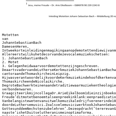
Motetten
van
JohannSebastianBach
DamesenHeren,
Intweekorteinleidingenmagikingaanopdemotettendiewijvanm
Allereerstwilikuhetdecorvandezevocalemuziekschetsen:
1. JohannSebastianBach
2. Motet
3. Gelegenheidwaarvoordemotettenzijngeschreven.
DeaartsvadervandeLutherseKerkmuziekJohannSebastianBachw
cantoraandeThomaskircheinLeipzig.
HijwasverantwoordelijkvoordeKerkmuziekindehoofdkerkenv
ThomaskircheendeNicolaikirche.
DegroteBachwerkteinenaandetraditiewaarmuziekentheologie
verbondenwaren.
GraagciteerikmijncollegaDr.ArieEikelboom1dieinzijnboeko
Freude’ditmotetbenoemtalseenpreekinklank:eenpraedicatio
Vanbelangistewetenvanuitwelkemuzikaledrijfverenerinde18
doordeLuthersemusici.ZoalsvelemusiciwerktookJohannSebas
GottesunddemNechstenzubelehren’.Dezeopdracht‘tererevanG
naaste’ishetDuitselutheranismeinoptimaforma.