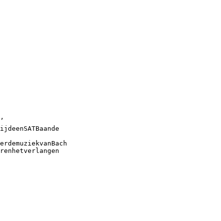
’
ijdeenSATBaande
erdemuziekvanBach
renhetverlangen