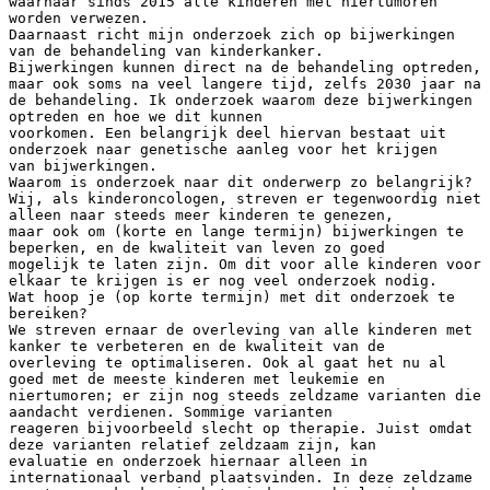
waarnaar sinds 2015 alle kinderen met niertumoren
worden verwezen.
Daarnaast richt mijn onderzoek zich op bijwerkingen
van de behandeling van kinderkanker.
Bijwerkingen kunnen direct na de behandeling optreden,
maar ook soms na veel langere tijd, zelfs 2030 jaar na
de behandeling. Ik onderzoek waarom deze bijwerkingen
optreden en hoe we dit kunnen
voorkomen. Een belangrijk deel hiervan bestaat uit
onderzoek naar genetische aanleg voor het krijgen
van bijwerkingen.
Waarom is onderzoek naar dit onderwerp zo belangrijk?
Wij, als kinderoncologen, streven er tegenwoordig niet
alleen naar steeds meer kinderen te genezen,
maar ook om (korte en lange termijn) bijwerkingen te
beperken, en de kwaliteit van leven zo goed
mogelijk te laten zijn. Om dit voor alle kinderen voor
elkaar te krijgen is er nog veel onderzoek nodig.
Wat hoop je (op korte termijn) met dit onderzoek te
bereiken?
We streven ernaar de overleving van alle kinderen met
kanker te verbeteren en de kwaliteit van de
overleving te optimaliseren. Ook al gaat het nu al
goed met de meeste kinderen met leukemie en
niertumoren; er zijn nog steeds zeldzame varianten die
aandacht verdienen. Sommige varianten
reageren bijvoorbeeld slecht op therapie. Juist omdat
deze varianten relatief zeldzaam zijn, kan
evaluatie en onderzoek hiernaar alleen in
internationaal verband plaatsvinden. In deze zeldzame