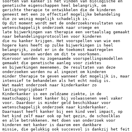
soorten van kanker is het vinden van biologische en
genetische eigenschappen heel belangrijk, om
gerichte therapie te ontwikkelen die de kinderen
geneest met een zo effectief mogelijke behandeling
die zo weinig mogelijk schadelijk is.
Op dit moment wordt met de onderzoeksresultaten van
wetenschappelijk onderzoek naar vroege en
late bijwerkingen van therapie een vertaalslag gemaakt
naar behandelingsprotocollen voor kinderen
die nu kanker krijgen. Het voorspellen van wie een
hogere kans heeft op zulke bijwerkingen is heel
belangrijk, zodat er in de toekomst maatregelen
genomen kunnen worden om dit te voorkomen.
Hiervoor worden nu zogenaamde voorspellingsmodellen
gemaakt die genetische aanleg voor ziektes
en bijwerkingen meenemen. De resultaten van deze
onderzoeken worden nu al ingezet om kinderen
minder therapie te geven wanneer dat mogelijk is, maar
intensief te behandelen als het echt nodig is.
Wat maakt onderzoek naar kinderkanker zo
lastig/ongrijpbaar?
Kinderkanker is een zeldzame ziekte, in de
maatschappij komt kanker bij volwassenen veel vaker
voor. Daardoor is minder geld beschikbaar voor
wetenschappelijk onderzoek naar kinderkanker.
Daarnaast heeft kanker bij een kind veel impact, op
het kind zelf maar ook op het gezin, de schoolklas
en alle betrokkenen. Het doen van onderzoek voor
kinderen met kanker is daarom een dankbare
missie, die gelukkig ook succesvol is dankzij het feit