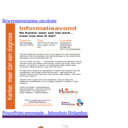
Beweegprogramma oncologie
PowerPoint-presentatie - Inloophuis Helianthus