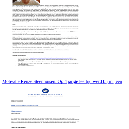
Motivatie Renze Steenhuisen: Op 4 jarige leeftijd werd bij mij een