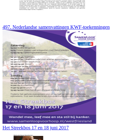
497. Nederlandse samenvattingen KWF-toekenningen
Het Streekbos 17 en 18 juni 2017