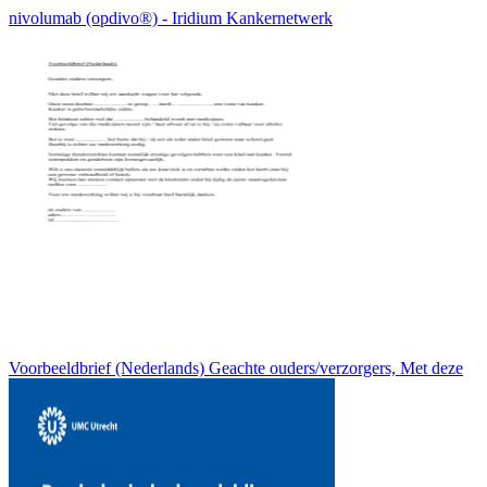
nivolumab (opdivo®) - Iridium Kankernetwerk
Voorbeeldbrief (Nederlands) Geachte ouders/verzorgers, Met deze