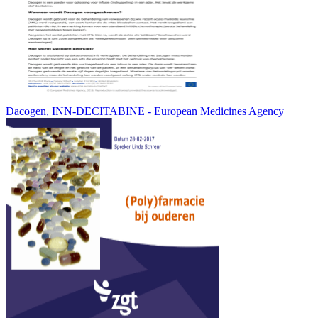
Dacogen, INN-DECITABINE - European Medicines Agency