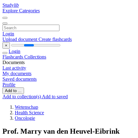
Study
lib
Explore Categories
Login
Upload document
Create flashcards
×
Login
Flashcards
Collections
Documents
Last activity
My documents
Saved documents
Profile
Add to ...
Add to collection(s)
Add to saved
Wetenschap
Health Science
Oncologie
Prof. Marry van den Heuvel-Eibrink