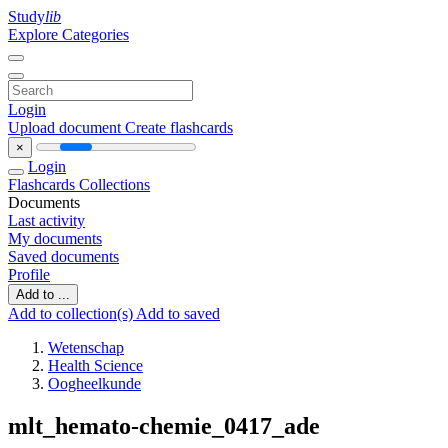
Study
lib
Explore Categories
Login
Upload document
Create flashcards
×
Login
Flashcards
Collections
Documents
Last activity
My documents
Saved documents
Profile
Add to ...
Add to collection(s)
Add to saved
Wetenschap
Health Science
Oogheelkunde
mlt_hemato-chemie_0417_ade