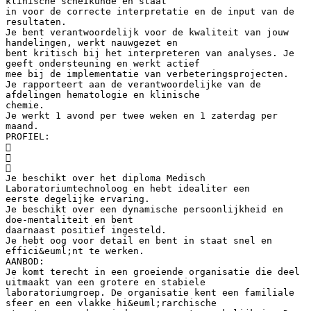
klinische scheikunde en staat
in voor de correcte interpretatie en de input van de
resultaten.
Je bent verantwoordelijk voor de kwaliteit van jouw
handelingen, werkt nauwgezet en
bent kritisch bij het interpreteren van analyses. Je
geeft ondersteuning en werkt actief
mee bij de implementatie van verbeteringsprojecten.
Je rapporteert aan de verantwoordelijke van de
afdelingen hematologie en klinische
chemie.
Je werkt 1 avond per twee weken en 1 zaterdag per
maand.
PROFIEL:



Je beschikt over het diploma Medisch
Laboratoriumtechnoloog en hebt idealiter een
eerste degelijke ervaring.
Je beschikt over een dynamische persoonlijkheid en
doe-mentaliteit en bent
daarnaast positief ingesteld.
Je hebt oog voor detail en bent in staat snel en
effici&euml;nt te werken.
AANBOD:
Je komt terecht in een groeiende organisatie die deel
uitmaakt van een grotere en stabiele
laboratoriumgroep. De organisatie kent een familiale
sfeer en een vlakke hi&euml;rarchische