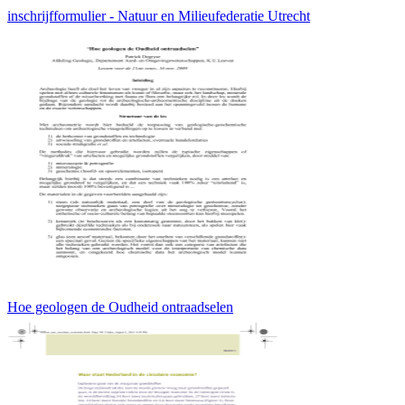
inschrijfformulier - Natuur en Milieufederatie Utrecht
Hoe geologen de Oudheid ontraadselen