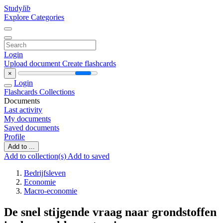
Study
lib
Explore Categories
Login
Upload document
Create flashcards
×
Login
Flashcards
Collections
Documents
Last activity
My documents
Saved documents
Profile
Add to ...
Add to collection(s)
Add to saved
Bedrijfsleven
Economie
Macro-economie
De snel stijgende vraag naar grondstoffen