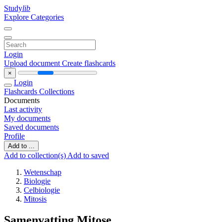
Study
lib
Explore Categories
Login
Upload document
Create flashcards
×
Login
Flashcards
Collections
Documents
Last activity
My documents
Saved documents
Profile
Add to ...
Add to collection(s)
Add to saved
Wetenschap
Biologie
Celbiologie
Mitosis
Samenvatting Mitose