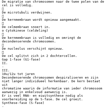
De migratie van chromosomen naar de twee polen van de
cel is volledig.

De microtubuli verdwijnen.

De kernmembraan wordt opnieuw aangemaakt.

De celmembraan snoert in.
o Cytokinese (celdeling)

De kernmembraan is volledig en omringt de
decondenserende chromosomen.

De nucleolus verschijnt opnieuw.

De cel splitst zich in 2 dochtercellen.
Gap 1-fase (G1-fase)
II.
-
III.
10u/12u tot jaren
Decondenserende chromosomen despiraliseren en zijn
niet langer individueel herkenbaar. De kern bestaat
uit
chromatine waarin de informatie van ieder chromosoom
aanwezig in enkelvoud aanwezig is.
Er is veel RNA- en eiwitsynthese nodig als
voorbereiding op de S-fase. De cel groeit.
Synthese-fase (S-fase)
-