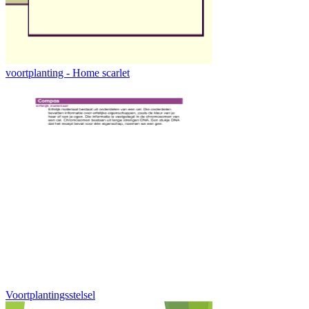
voortplanting - Home scarlet
Voortplantingsstelsel