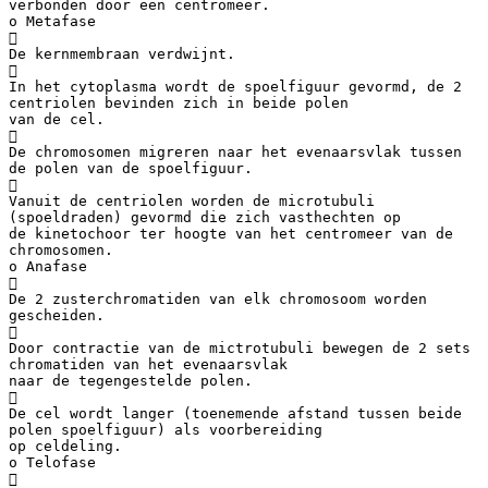
verbonden door een centromeer.
o Metafase

De kernmembraan verdwijnt.

In het cytoplasma wordt de spoelfiguur gevormd, de 2
centriolen bevinden zich in beide polen
van de cel.

De chromosomen migreren naar het evenaarsvlak tussen
de polen van de spoelfiguur.

Vanuit de centriolen worden de microtubuli
(spoeldraden) gevormd die zich vasthechten op
de kinetochoor ter hoogte van het centromeer van de
chromosomen.
o Anafase

De 2 zusterchromatiden van elk chromosoom worden
gescheiden.

Door contractie van de mictrotubuli bewegen de 2 sets
chromatiden van het evenaarsvlak
naar de tegengestelde polen.

De cel wordt langer (toenemende afstand tussen beide
polen spoelfiguur) als voorbereiding
op celdeling.
o Telofase
