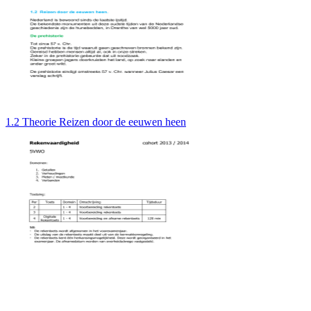
1.2 Theorie Reizen door de eeuwen heen