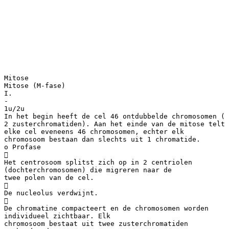
Mitose
Mitose (M-fase)
I.
-
1u/2u
In het begin heeft de cel 46 ontdubbelde chromosomen (
2 zusterchromatiden). Aan het einde van de mitose telt
elke cel eveneens 46 chromosomen, echter elk
chromosoom bestaan dan slechts uit 1 chromatide.
o Profase

Het centrosoom splitst zich op in 2 centriolen
(dochterchromosomen) die migreren naar de
twee polen van de cel.

De nucleolus verdwijnt.

De chromatine compacteert en de chromosomen worden
individueel zichtbaar. Elk
chromosoom bestaat uit twee zusterchromatiden