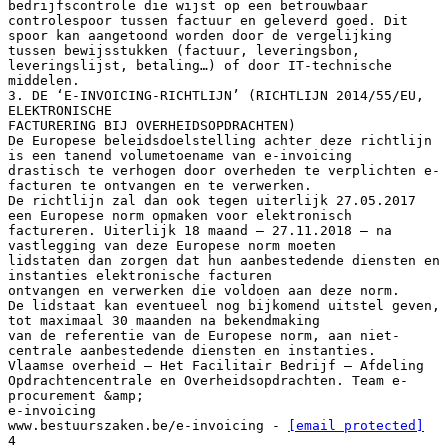
bedrijfscontrole die wijst op een betrouwbaar
controlespoor tussen factuur en geleverd goed. Dit
spoor kan aangetoond worden door de vergelijking
tussen bewijsstukken (factuur, leveringsbon,
leveringslijst, betaling…) of door IT-technische
middelen.
3. DE ‘E-INVOICING-RICHTLIJN’ (RICHTLIJN 2014/55/EU,
ELEKTRONISCHE
FACTURERING BIJ OVERHEIDSOPDRACHTEN)
De Europese beleidsdoelstelling achter deze richtlijn
is een tanend volumetoename van e-invoicing
drastisch te verhogen door overheden te verplichten e-
facturen te ontvangen en te verwerken.
De richtlijn zal dan ook tegen uiterlijk 27.05.2017
een Europese norm opmaken voor elektronisch
factureren. Uiterlijk 18 maand – 27.11.2018 – na
vastlegging van deze Europese norm moeten
lidstaten dan zorgen dat hun aanbestedende diensten en
instanties elektronische facturen
ontvangen en verwerken die voldoen aan deze norm.
De lidstaat kan eventueel nog bijkomend uitstel geven,
tot maximaal 30 maanden na bekendmaking
van de referentie van de Europese norm, aan niet-
centrale aanbestedende diensten en instanties.
Vlaamse overheid – Het Facilitair Bedrijf – Afdeling
Opdrachtencentrale en Overheidsopdrachten. Team e-
procurement &amp;
e-invoicing
www.bestuurszaken.be/e-invoicing -
[email protected]
4