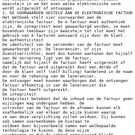
&eacute;n in om het even welke elektronische vorm
wordt uitgereikt of ontvangen.
2. DE VOORWAARDEN GESTELD AAN DE ELEKTRONISCHE FACTUUR
Het Wetboek stelt vier voorwaarden aan de
elektronische factuur. De e-factuur moet authentiek
zijn, de integriteit moet gewaarborgd worden, ze moet
bovendien leesbaar zijn &eacute;n tot slot moet het
gebruik van e-facturen aanvaard zijn door de klant.
De authenticiteit
De identiteit van de verzender van de factuur moet
gewaarborgd zijn. De leverancier, of zijn
dienstverrichter, moet dus kunnen aantonen dat hijzelf
aan de oorsprong ligt van de factuur,
namelijk dat hijzelf de factuur heeft uitgereikt of
dat de factuur werd uitgereikt door een derde of
door de klant zelf (self-billing) handelend in de naam
en voor de rekening van de leverancier.
De ontvanger moet kunnen waarborgen dat de ontvangen
factuur afkomstig is van de leverancier die
de factuur heeft uitgereikt.
De integriteit
Integriteit betekent dat de inhoud van de factuur geen
wijzingen mag ondergaan hebben. De
uitreiker van de factuur en de afnemer kunnen elk
onafhankelijk van elkaar de wijze kiezen waarop
ze aan deze verplichting zullen voldoen. Zij kunnen
ook samen overeenkomen om hieraan te
voldoen door bijvoorbeeld samen een welbepaalde
technologie te kiezen. Op deze wijze
waarborgen ze dat de inhoud ongewijzigd blijft.