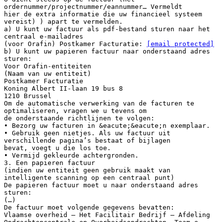
ordernummer/projectnummer/eannummer… Vermeldt
hier de extra informatie die uw financieel systeem
vereist) ) apart te vermelden.
a) U kunt uw factuur als pdf-bestand sturen naar het
centraal e-mailadres
(voor Orafin) Postkamer Facturatie:
[email protected]
b) U kunt uw papieren factuur naar onderstaand adres
sturen:
Voor Orafin-entiteiten
(Naam van uw entiteit)
Postkamer Facturatie
Koning Albert II-laan 19 bus 8
1210 Brussel
Om de automatische verwerking van de facturen te
optimaliseren, vragen we u tevens om
de onderstaande richtlijnen te volgen:
• Bezorg uw facturen in &eacute;&eacute;n exemplaar.
• Gebruik geen nietjes. Als uw factuur uit
verschillende pagina’s bestaat of bijlagen
bevat, voegt u die los toe.
• Vermijd gekleurde achtergronden.
3. Een papieren factuur
(indien uw entiteit geen gebruik maakt van
intelligente scanning op een centraal punt)
De papieren factuur moet u naar onderstaand adres
sturen:
(…)
De factuur moet volgende gegevens bevatten:
Vlaamse overheid – Het Facilitair Bedrijf – Afdeling