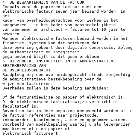
4. DE BEWAARTERMIJN VAN DE FACTUUR
Evenals voor de papieren factuur moet een
elektronische factuur zeven jaar bewaard worden. In
het
kader van overheidsopdrachten voor werken is het
aangewezen – in het kader van aansprakelijkheid
van aannemer en architect – facturen tot 10 jaar te
bewaren.
Wanneer elektronische facturen bewaard worden in het
financieel systeem kan dit betekenen dat
deze bewaring gebeurt door digitale compressie. Zolang
de authenticiteit en integriteit
gegarandeerd blijft is dit geen probleem.
5. BIJZONDERE INSTRUCTIES IN DE ADMINISTRATIEVE
BESTEKBEPALING VAN
DE OVERHEIDSOPDRACHT
Raadpleeg bij een overheidsopdracht steeds zorgvuldig
de administratieve bestekbepaling over de
wijze van factureren.
Overheden zullen in deze bepaling aanduiden:
-
Of de facturatiewijze op papier of elektronisch is.
Of de elektronische facturatiewijze verplicht of
facultatief is.
Bovendien kan in deze bepaling meegedeeld worden of in
de factuur referenties naar projectcode,
inkooporder, klantnummer, … moeten opgenomen worden.
Voorbeeld van modelbepaling waarbij u als leverancier
mag kiezen of u op papier of
elektronisch factureert.