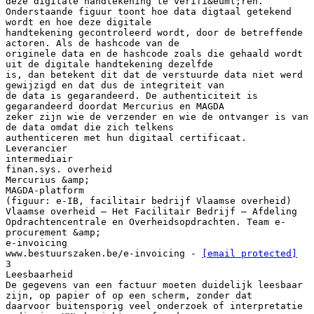
deze digitale handtekening te verifi&euml;ren.
Onderstaande figuur toont hoe data digtaal getekend
wordt en hoe deze digitale
handtekening gecontroleerd wordt, door de betreffende
actoren. Als de hashcode van de
originele data en de hashcode zoals die gehaald wordt
uit de digitale handtekening dezelfde
is, dan betekent dit dat de verstuurde data niet werd
gewijzigd en dat dus de integriteit van
de data is gegarandeerd. De authenticiteit is
gegarandeerd doordat Mercurius en MAGDA
zeker zijn wie de verzender en wie de ontvanger is van
de data omdat die zich telkens
authenticeren met hun digitaal certificaat.
Leverancier
intermediair
finan.sys. overheid
Mercurius &amp;
MAGDA-platform
(figuur: e-IB, facilitair bedrijf Vlaamse overheid)
Vlaamse overheid – Het Facilitair Bedrijf – Afdeling
Opdrachtencentrale en Overheidsopdrachten. Team e-
procurement &amp;
e-invoicing
www.bestuurszaken.be/e-invoicing -
[email protected]
3
Leesbaarheid
De gegevens van een factuur moeten duidelijk leesbaar
zijn, op papier of op een scherm, zonder dat
daarvoor buitensporig veel onderzoek of interpretatie