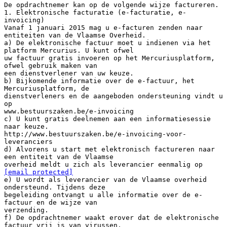
De opdrachtnemer kan op de volgende wijze factureren.
1. Elektronische facturatie (e-facturatie, e-
invoicing)
Vanaf 1 januari 2015 mag u e-facturen zenden naar
entiteiten van de Vlaamse Overheid.
a) De elektronische factuur moet u indienen via het
platform Mercurius. U kunt ofwel
uw factuur gratis invoeren op het Mercuriusplatform,
ofwel gebruik maken van
een dienstverlener van uw keuze.
b) Bijkomende informatie over de e-factuur, het
Mercuriusplatform, de
dienstverleners en de aangeboden ondersteuning vindt u
op
www.bestuurszaken.be/e-invoicing
c) U kunt gratis deelnemen aan een informatiesessie
naar keuze.
http://www.bestuurszaken.be/e-invoicing-voor-
leveranciers
d) Alvorens u start met elektronisch factureren naar
een entiteit van de Vlaamse
overheid meldt u zich als leverancier eenmalig op
[email protected]
e) U wordt als leverancier van de Vlaamse overheid
ondersteund. Tijdens deze
begeleiding ontvangt u alle informatie over de e-
factuur en de wijze van
verzending.
f) De opdrachtnemer waakt erover dat de elektronische
factuur vrij is van virussen,