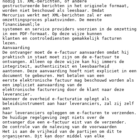
nodig is. XML-berichten, of andere
gestructureerde berichten in het originele formaat,
worden niet beschouwd als leesbaar. Omdat
Mercurius werkt met XML-berichten zal er een
omzettingsproces plaatsvinden. De meeste
financi&euml;le
systemen en service providers voorzien in de omzetting
in een PDF-formaat. Op deze wijze kunnen
klanten en controlediensten gemakkelijk facturen
lezen.
Aanvaarding
De ontvanger moet de e-factuur aanvaarden omdat hij
praktisch in staat moet zijn om de e-factuur te
ontvangen. Alleen op deze wijze kan hij immers de
integriteit, authenticiteit en leesbaarheid
aantonen. Deze aanvaarding hoeft niet expliciet in een
document te gebeuren. Het betalen van een
eerste elektronische factuur mag beschouwd worden als
een impliciet aanvaarding van de
elektronische facturering door de klant naar deze
leverancier.
Wanneer de overheid e-facturatie oplegt als
beleidsinstrument aan haar leveranciers, zal zij zelf
aan
haar leveranciers opleggen om e-facturen te verzenden.
De huidige regelgeving zegt niets over de
ontvanger die een e-factuur eist van de verzender.
De controle van de naleving van de voorwaarden
Het is aan de vrijheid van de partijen om dit te
organiseren. Dit kan door middel van elke