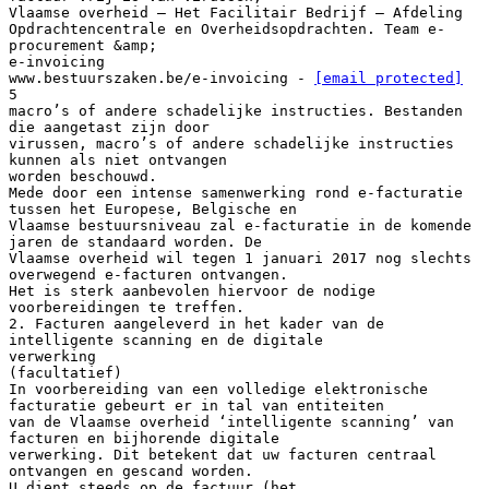
Vlaamse overheid – Het Facilitair Bedrijf – Afdeling
Opdrachtencentrale en Overheidsopdrachten. Team e-
procurement &amp;
e-invoicing
www.bestuurszaken.be/e-invoicing -
[email protected]
5
macro’s of andere schadelijke instructies. Bestanden
die aangetast zijn door
virussen, macro’s of andere schadelijke instructies
kunnen als niet ontvangen
worden beschouwd.
Mede door een intense samenwerking rond e-facturatie
tussen het Europese, Belgische en
Vlaamse bestuursniveau zal e-facturatie in de komende
jaren de standaard worden. De
Vlaamse overheid wil tegen 1 januari 2017 nog slechts
overwegend e-facturen ontvangen.
Het is sterk aanbevolen hiervoor de nodige
voorbereidingen te treffen.
2. Facturen aangeleverd in het kader van de
intelligente scanning en de digitale
verwerking
(facultatief)
In voorbereiding van een volledige elektronische
facturatie gebeurt er in tal van entiteiten
van de Vlaamse overheid ‘intelligente scanning’ van
facturen en bijhorende digitale
verwerking. Dit betekent dat uw facturen centraal
ontvangen en gescand worden.
U dient steeds op de factuur (het