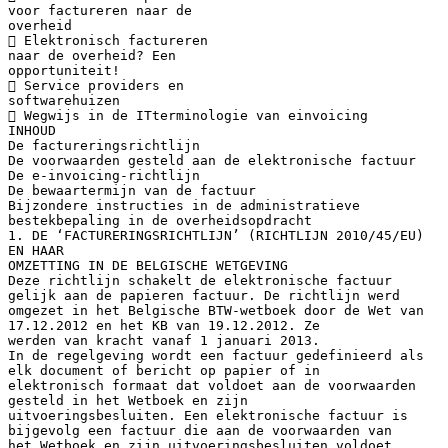
voor factureren naar de
overheid
 Elektronisch factureren
naar de overheid? Een
opportuniteit!
 Service providers en
softwarehuizen
 Wegwijs in de ITterminologie van einvoicing
INHOUD
De factureringsrichtlijn
De voorwaarden gesteld aan de elektronische factuur
De e-invoicing-richtlijn
De bewaartermijn van de factuur
Bijzondere instructies in de administratieve
bestekbepaling in de overheidsopdracht
1. DE ‘FACTURERINGSRICHTLIJN’ (RICHTLIJN 2010/45/EU)
EN HAAR
OMZETTING IN DE BELGISCHE WETGEVING
Deze richtlijn schakelt de elektronische factuur
gelijk aan de papieren factuur. De richtlijn werd
omgezet in het Belgische BTW-wetboek door de Wet van
17.12.2012 en het KB van 19.12.2012. Ze
werden van kracht vanaf 1 januari 2013.
In de regelgeving wordt een factuur gedefinieerd als
elk document of bericht op papier of in
elektronisch formaat dat voldoet aan de voorwaarden
gesteld in het Wetboek en zijn
uitvoeringsbesluiten. Een elektronische factuur is
bijgevolg een factuur die aan de voorwaarden van
het Wetboek en zijn uitvoeringsbesluiten voldoet