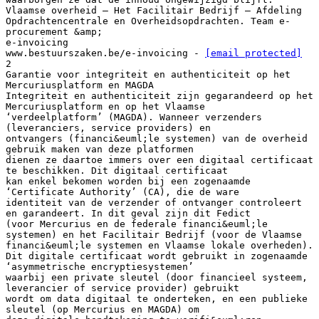
Vlaamse overheid – Het Facilitair Bedrijf – Afdeling
Opdrachtencentrale en Overheidsopdrachten. Team e-
procurement &amp;
e-invoicing
www.bestuurszaken.be/e-invoicing -
[email protected]
2
Garantie voor integriteit en authenticiteit op het
Mercuriusplatform en MAGDA
Integriteit en authenticiteit zijn gegarandeerd op het
Mercuriusplatform en op het Vlaamse
‘verdeelplatform’ (MAGDA). Wanneer verzenders
(leveranciers, service providers) en
ontvangers (financi&euml;le systemen) van de overheid
gebruik maken van deze platformen
dienen ze daartoe immers over een digitaal certificaat
te beschikken. Dit digitaal certificaat
kan enkel bekomen worden bij een zogenaamde
‘Certificate Authority’ (CA), die de ware
identiteit van de verzender of ontvanger controleert
en garandeert. In dit geval zijn dit Fedict
(voor Mercurius en de federale financi&euml;le
systemen) en het Facilitair Bedrijf (voor de Vlaamse
financi&euml;le systemen en Vlaamse lokale overheden).
Dit digitale certificaat wordt gebruikt in zogenaamde
‘asymmetrische encryptiesystemen’
waarbij een private sleutel (door financieel systeem,
leverancier of service provider) gebruikt
wordt om data digitaal te onderteken, en een publieke
sleutel (op Mercurius en MAGDA) om