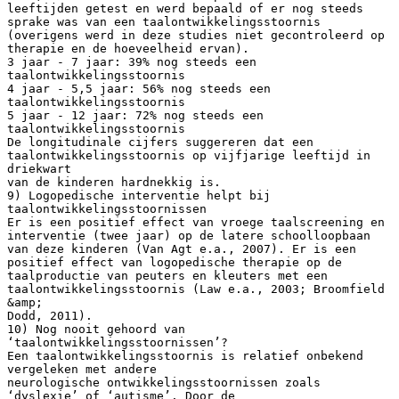
leeftijden getest en werd bepaald of er nog steeds
sprake was van een taalontwikkelingsstoornis
(overigens werd in deze studies niet gecontroleerd op
therapie en de hoeveelheid ervan).
3 jaar - 7 jaar: 39% nog steeds een
taalontwikkelingsstoornis
4 jaar - 5,5 jaar: 56% nog steeds een
taalontwikkelingsstoornis
5 jaar - 12 jaar: 72% nog steeds een
taalontwikkelingsstoornis
De longitudinale cijfers suggereren dat een
taalontwikkelingsstoornis op vijfjarige leeftijd in
driekwart
van de kinderen hardnekkig is.
9) Logopedische interventie helpt bij
taalontwikkelingsstoornissen
Er is een positief effect van vroege taalscreening en
interventie (twee jaar) op de latere schoolloopbaan
van deze kinderen (Van Agt e.a., 2007). Er is een
positief effect van logopedische therapie op de
taalproductie van peuters en kleuters met een
taalontwikkelingsstoornis (Law e.a., 2003; Broomfield
&amp;
Dodd, 2011).
10) Nog nooit gehoord van
‘taalontwikkelingsstoornissen’?
Een taalontwikkelingsstoornis is relatief onbekend
vergeleken met andere
neurologische ontwikkelingsstoornissen zoals
‘dyslexie’ of ‘autisme’. Door de