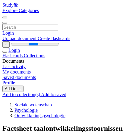
Study
lib
Explore Categories
Login
Upload document
Create flashcards
×
Login
Flashcards
Collections
Documents
Last activity
My documents
Saved documents
Profile
Add to ...
Add to collection(s)
Add to saved
Sociale wetenschap
Psychologie
Ontwikkelingspsychologie
Factsheet taalontwikkelingsstoornissen