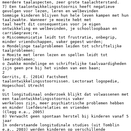
meerdere taalaspecten, zeer grote taalachterstand.
7) Een taalontwikkelingsstoornis heeft negatieve
gevolgen voor lezen, leren en welbevinden
Sommige kinderen blijven hun hele leven kampen met hun
taalzwakte. Wanneer je moeite hebt met
taal heeft dit consequenties voor je eigen
ontwikkeling en welbevinden, je schoolloopbaan en
carri&egrave;re.
o Miscommunicatie leidt tot frustratie, onbegrip,
minder vriendschappen, vaker gepest worden;
o Mondelinge taalproblemen leiden tot schriftelijke
taalproblemen;
o Moeite met leren lezen en spellen leidt tot
leerproblemen;
o Zwakke mondelinge en schriftelijke taalvaardigheden
zijn geen pre bij het vinden van een baan;
2
Gerrits, E. (2014) Factsheet
taalontwikkelingsstoornissen. Lectoraat logopedie,
Hogeschool Utrecht
o
Uit longitudinaal onderzoek blijkt dat volwassenen met
een taalontwikkelingsstoornis vaker
werkeloos zijn, meer psychiatrische problemen hebben
en minder liefdesrelaties en vrienden
(Clegg e.a., 2005)
8) Verwacht geen spontaan herstel bij kinderen vanaf 5
jaar
In onderstaande longitudinale studies (uit Tomblin
e.a., 2003) werden kinderen op verschillende