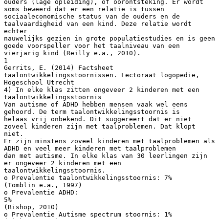
ouders (lage opleiding), of oorontsteking. Er wordt
soms beweerd dat er een relatie is tussen
sociaaleconomische status van de ouders en de
taalvaardigheid van een kind. Deze relatie wordt
echter
nauwelijks gezien in grote populatiestudies en is geen
goede voorspeller voor het taalniveau van een
vierjarig kind (Reilly e.a., 2010).
1
Gerrits, E. (2014) Factsheet
taalontwikkelingsstoornissen. Lectoraat logopedie,
Hogeschool Utrecht
4) In elke klas zitten ongeveer 2 kinderen met een
taalontwikkelingsstoornis
Van autisme of ADHD hebben mensen vaak wel eens
gehoord. De term taalontwikkelingsstoornis is
helaas vrij onbekend. Dit suggereert dat er niet
zoveel kinderen zijn met taalproblemen. Dat klopt
niet.
Er zijn minstens zoveel kinderen met taalproblemen als
ADHD en veel meer kinderen met taalproblemen
dan met autisme. In elke klas van 30 leerlingen zijn
er ongeveer 2 kinderen met een
taalontwikkelingsstoornis.
o Prevalentie taalontwikkelingsstoornis: 7%
(Tomblin e.a., 1997)
o Prevalentie ADHD:
5%
(Bishop, 2010)
o Prevalentie Autisme spectrum stoornis: 1%