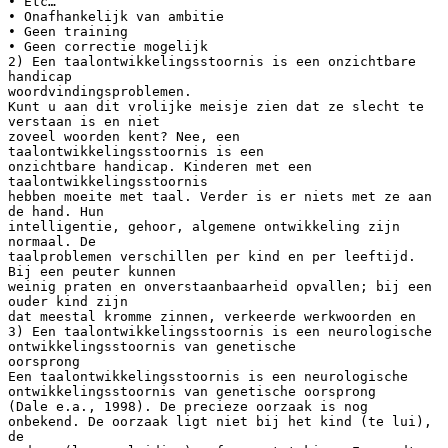
• Etc…
• Onafhankelijk van ambitie
• Geen training
• Geen correctie mogelijk
2) Een taalontwikkelingsstoornis is een onzichtbare
handicap
woordvindingsproblemen.
Kunt u aan dit vrolijke meisje zien dat ze slecht te
verstaan is en niet
zoveel woorden kent? Nee, een
taalontwikkelingsstoornis is een
onzichtbare handicap. Kinderen met een
taalontwikkelingsstoornis
hebben moeite met taal. Verder is er niets met ze aan
de hand. Hun
intelligentie, gehoor, algemene ontwikkeling zijn
normaal. De
taalproblemen verschillen per kind en per leeftijd.
Bij een peuter kunnen
weinig praten en onverstaanbaarheid opvallen; bij een
ouder kind zijn
dat meestal kromme zinnen, verkeerde werkwoorden en
3) Een taalontwikkelingsstoornis is een neurologische
ontwikkelingsstoornis van genetische
oorsprong
Een taalontwikkelingsstoornis is een neurologische
ontwikkelingsstoornis van genetische oorsprong
(Dale e.a., 1998). De precieze oorzaak is nog
onbekend. De oorzaak ligt niet bij het kind (te lui),
de