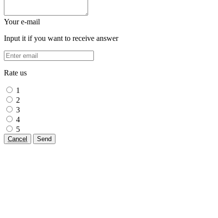
Your e-mail
Input it if you want to receive answer
Rate us
1
2
3
4
5
Cancel
Send