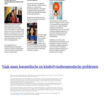
Vaak staan logopedische en kinderfysiotherapeutische problemen