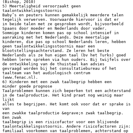
(Bishop, 2010)
5) Meertaligheid veroorzaakt geen
taalontwikkelingsstoornis
Baby’s en peuters kunnen gemakkelijk meerdere talen
tegelijk verwerven. Voorwaarde hiervoor is dat er
in beide talen met ze gesproken wordt, bijvoorbeeld
Spaans door moeder en Nederlands door vader.
Sommige kinderen komen pas op school intensief in
aanraking met het Nederlands. Deze meertalige
kinderen, die pas op school Nederlands leren, hebben
geen taalontwikkelingsstoornis maar een
blootstellingsachterstand. Ze leren het beste
Nederlands als ze hun eigen taal (bv het Turks) goed
hebben leren spreken via hun ouders. Bij twijfels over
de ontwikkeling van de thuistaal kan advies
gevraagd worden bij het consultatiebureau of het
taalteam van het audiologisch centrum
(www.fenac.nl).
6) Kinderen met een zwak taalbegrip hebben een
minder goede prognose
Taalproblemen kunnen zich beperken tot een achterstand
in de taalproductie. Het kind praat nog weinig maar
lijkt
alles te begrijpen. Het komt ook voor dat er sprake is
van
een zwakke taalproductie &egrave;n zwak taalbegrip.
Een zwak
taalbegrip is een risicofactor voor een blijvende
taalontwikkelingsstoornis. Andere risicofactoren zijn:
familiaal voorkomen van taalproblemen, achterstand op