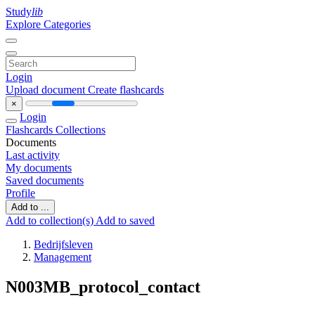
Study
lib
Explore Categories
Login
Upload document
Create flashcards
×
Login
Flashcards
Collections
Documents
Last activity
My documents
Saved documents
Profile
Add to ...
Add to collection(s)
Add to saved
Bedrijfsleven
Management
N003MB_protocol_contact