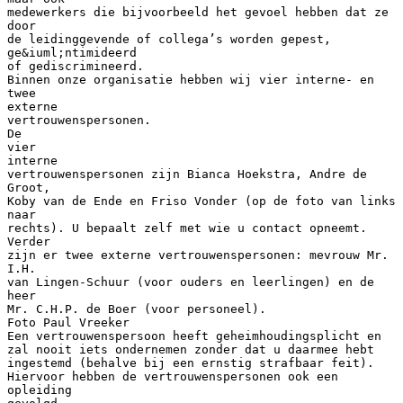
medewerkers die bijvoorbeeld het gevoel hebben dat ze
door
de leidinggevende of collega’s worden gepest,
ge&iuml;ntimideerd
of gediscrimineerd.
Binnen onze organisatie hebben wij vier interne- en
twee
externe
vertrouwenspersonen.
De
vier
interne
vertrouwenspersonen zijn Bianca Hoekstra, Andre de
Groot,
Koby van de Ende en Friso Vonder (op de foto van links
naar
rechts). U bepaalt zelf met wie u contact opneemt.
Verder
zijn er twee externe vertrouwenspersonen: mevrouw Mr.
I.H.
van Lingen-Schuur (voor ouders en leerlingen) en de
heer
Mr. C.H.P. de Boer (voor personeel).
Foto Paul Vreeker
Een vertrouwenspersoon heeft geheimhoudingsplicht en
zal nooit iets ondernemen zonder dat u daarmee hebt
ingestemd (behalve bij een ernstig strafbaar feit).
Hiervoor hebben de vertrouwenspersonen ook een
opleiding