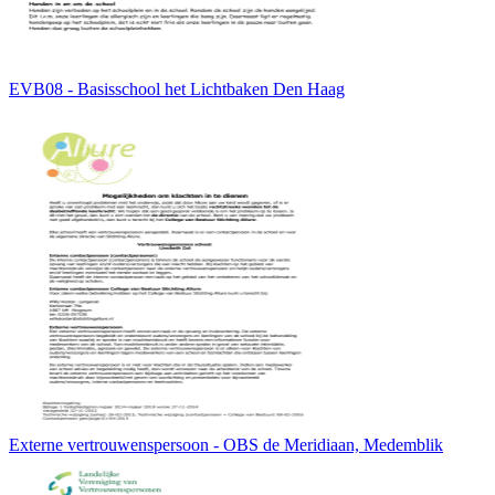
EVB08 - Basisschool het Lichtbaken Den Haag
Externe vertrouwenspersoon - OBS de Meridiaan, Medemblik