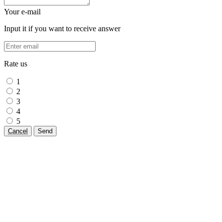
Your e-mail
Input it if you want to receive answer
Rate us
1
2
3
4
5
Cancel
Send