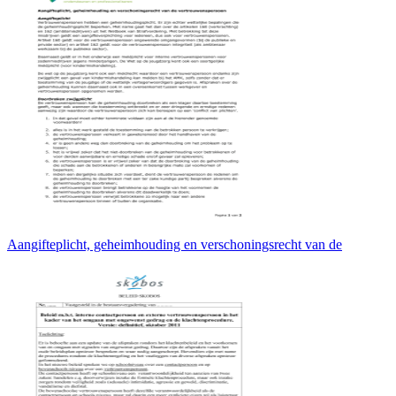
Aangifteplicht, geheimhouding en verschoningsrecht van de