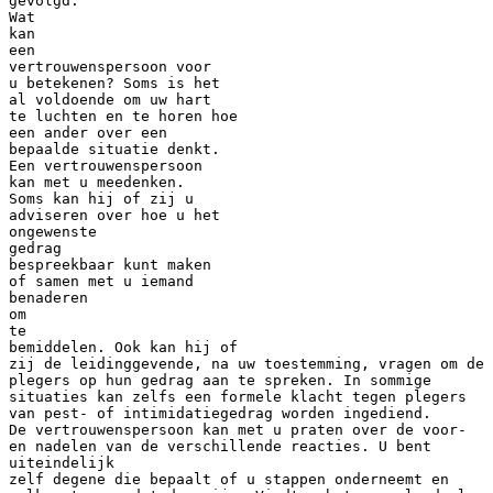
gevolgd.
Wat
kan
een
vertrouwenspersoon voor
u betekenen? Soms is het
al voldoende om uw hart
te luchten en te horen hoe
een ander over een
bepaalde situatie denkt.
Een vertrouwenspersoon
kan met u meedenken.
Soms kan hij of zij u
adviseren over hoe u het
ongewenste
gedrag
bespreekbaar kunt maken
of samen met u iemand
benaderen
om
te
bemiddelen. Ook kan hij of
zij de leidinggevende, na uw toestemming, vragen om de
plegers op hun gedrag aan te spreken. In sommige
situaties kan zelfs een formele klacht tegen plegers
van pest- of intimidatiegedrag worden ingediend.
De vertrouwenspersoon kan met u praten over de voor-
en nadelen van de verschillende reacties. U bent
uiteindelijk
zelf degene die bepaalt of u stappen onderneemt en