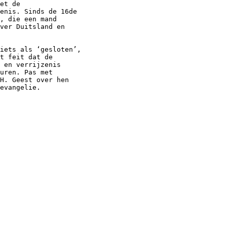
et de
enis. Sinds de 16de
, die een mand
ver Duitsland en
oiets als ‘gesloten’,
t feit dat de
 en verrijzenis
uren. Pas met
H. Geest over hen
evangelie.