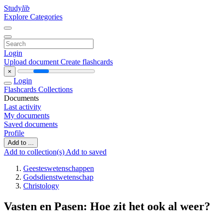
Study
lib
Explore Categories
Login
Upload document
Create flashcards
×
Login
Flashcards
Collections
Documents
Last activity
My documents
Saved documents
Profile
Add to ...
Add to collection(s)
Add to saved
Geesteswetenschappen
Godsdienstwetenschap
Christology
Vasten en Pasen: Hoe zit het ook al weer?