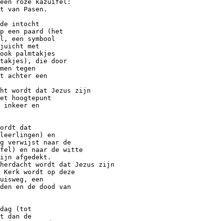
een roze kazuifel:
t van Pasen.
de intocht
p een paard (het
l, een symbool
juicht met
ook palmtakjes
takjes), die door
men tegen
t achter een
ht wordt dat Jezus zijn
et hoogtepunt
 inkeer en
ordt dat
leerlingen) en
g verwijst naar de
fel) en naar de witte
ijn afgedekt.
herdacht wordt dat Jezus zijn
 Kerk wordt op deze
uisweg, een
den en de dood van
dag (tot
t dan de