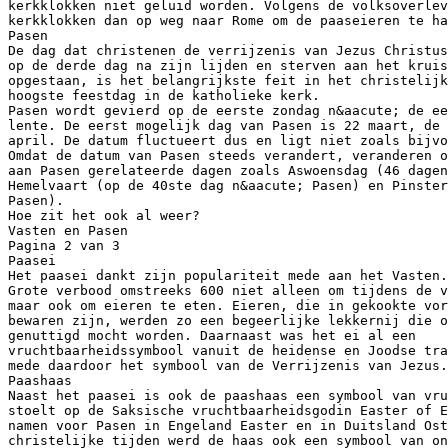
kerkklokken niet geluid worden. Volgens de volksoverlev
kerkklokken dan op weg naar Rome om de paaseieren te ha
Pasen
De dag dat christenen de verrijzenis van Jezus Christus
op de derde dag na zijn lijden en sterven aan het kruis
opgestaan, is het belangrijkste feit in het christelijk
hoogste feestdag in de katholieke kerk.
Pasen wordt gevierd op de eerste zondag n&aacute; de ee
lente. De eerst mogelijk dag van Pasen is 22 maart, de 
april. De datum fluctueert dus en ligt niet zoals bijvo
Omdat de datum van Pasen steeds verandert, veranderen o
aan Pasen gerelateerde dagen zoals Aswoensdag (46 dagen
Hemelvaart (op de 40ste dag n&aacute; Pasen) en Pinster
Pasen).
Hoe zit het ook al weer?
Vasten en Pasen
Pagina 2 van 3
Paasei
Het paasei dankt zijn populariteit mede aan het Vasten.
Grote verbood omstreeks 600 niet alleen om tijdens de v
maar ook om eieren te eten. Eieren, die in gekookte vor
bewaren zijn, werden zo een begeerlijke lekkernij die o
genuttigd mocht worden. Daarnaast was het ei al een
vruchtbaarheidssymbool vanuit de heidense en Joodse tra
mede daardoor het symbool van de Verrijzenis van Jezus.
Paashaas
Naast het paasei is ook de paashaas een symbool van vru
stoelt op de Saksische vruchtbaarheidsgodin Easter of E
namen voor Pasen in Engeland Easter en in Duitsland Ost
christelijke tijden werd de haas ook een symbool van on