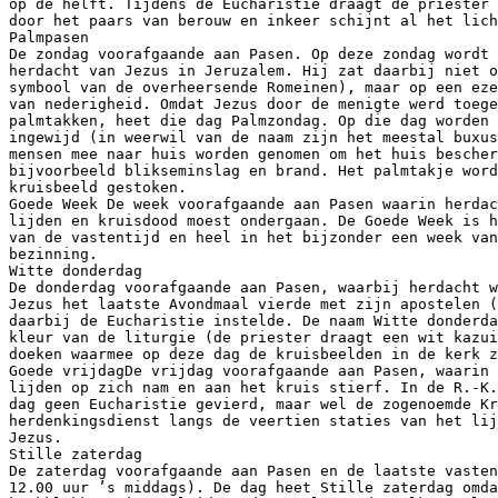
op de helft. Tijdens de Eucharistie draagt de priester 
door het paars van berouw en inkeer schijnt al het lich
Palmpasen
De zondag voorafgaande aan Pasen. Op deze zondag wordt 
herdacht van Jezus in Jeruzalem. Hij zat daarbij niet o
symbool van de overheersende Romeinen), maar op een eze
van nederigheid. Omdat Jezus door de menigte werd toege
palmtakken, heet die dag Palmzondag. Op die dag worden 
ingewijd (in weerwil van de naam zijn het meestal buxus
mensen mee naar huis worden genomen om het huis bescher
bijvoorbeeld blikseminslag en brand. Het palmtakje word
kruisbeeld gestoken.
Goede Week De week voorafgaande aan Pasen waarin herdac
lijden en kruisdood moest ondergaan. De Goede Week is h
van de vastentijd en heel in het bijzonder een week van
bezinning.
Witte donderdag
De donderdag voorafgaande aan Pasen, waarbij herdacht w
Jezus het laatste Avondmaal vierde met zijn apostelen (
daarbij de Eucharistie instelde. De naam Witte donderda
kleur van de liturgie (de priester draagt een wit kazui
doeken waarmee op deze dag de kruisbeelden in de kerk z
Goede vrijdagDe vrijdag voorafgaande aan Pasen, waarin 
lijden op zich nam en aan het kruis stierf. In de R.-K.
dag geen Eucharistie gevierd, maar wel de zogenoemde Kr
herdenkingsdienst langs de veertien staties van het lij
Jezus.
Stille zaterdag
De zaterdag voorafgaande aan Pasen en de laatste vasten
12.00 uur ’s middags). De dag heet Stille zaterdag omda