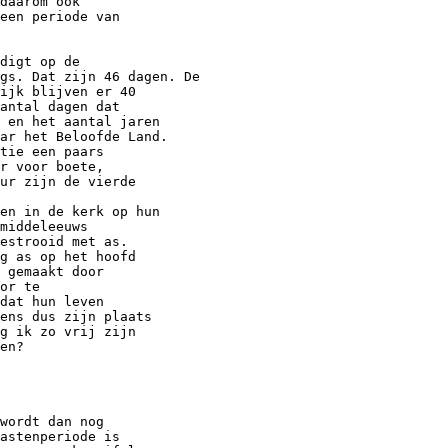
daarom ook
een periode van
digt op de
gs. Dat zijn 46 dagen. De
ijk blijven er 40
antal dagen dat
f en het aantal jaren
ar het Beloofde Land.
tie een paars
r voor boete,
ur zijn de vierde
nen in de kerk op hun
middeleeuws
estrooid met as.
g as op het hoofd
 gemaakt door
or te
dat hun leven
ens dus zijn plaats
g ik zo vrij zijn
en?
wordt dan nog
astenperiode is