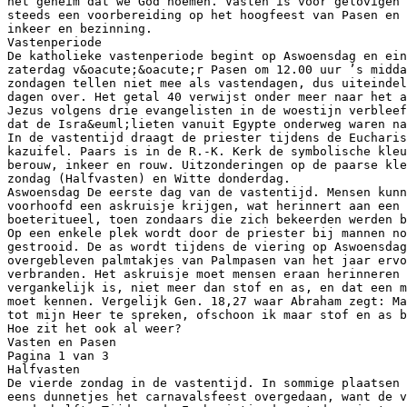
het geheim dat we God noemen. Vasten is voor gelovigen 
steeds een voorbereiding op het hoogfeest van Pasen en 
inkeer en bezinning.
Vastenperiode
De katholieke vastenperiode begint op Aswoensdag en ein
zaterdag v&oacute;&oacute;r Pasen om 12.00 uur ’s midda
zondagen tellen niet mee als vastendagen, dus uiteindel
dagen over. Het getal 40 verwijst onder meer naar het a
Jezus volgens drie evangelisten in de woestijn verblee
dat de Isra&euml;lieten vanuit Egypte onderweg waren na
In de vastentijd draagt de priester tijdens de Eucharis
kazuifel. Paars is in de R.-K. Kerk de symbolische kleu
berouw, inkeer en rouw. Uitzonderingen op de paarse kle
zondag (Halfvasten) en Witte donderdag.
Aswoensdag De eerste dag van de vastentijd. Mensen kun
voorhoofd een askruisje krijgen, wat herinnert aan een 
boeteritueel, toen zondaars die zich bekeerden werden b
Op een enkele plek wordt door de priester bij mannen no
gestrooid. De as wordt tijdens de viering op Aswoensdag
overgebleven palmtakjes van Palmpasen van het jaar ervo
verbranden. Het askruisje moet mensen eraan herinneren 
vergankelijk is, niet meer dan stof en as, en dat een m
moet kennen. Vergelijk Gen. 18,27 waar Abraham zegt: Ma
tot mijn Heer te spreken, ofschoon ik maar stof en as b
Hoe zit het ook al weer?
Vasten en Pasen
Pagina 1 van 3
Halfvasten
De vierde zondag in de vastentijd. In sommige plaatsen 
eens dunnetjes het carnavalsfeest overgedaan, want de v