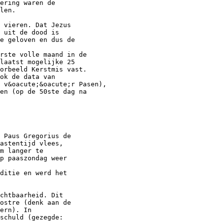
ering waren de
len.
 vieren. Dat Jezus
 uit de dood is
e geloven en dus de
rste volle maand in de
laatst mogelijke 25
orbeeld Kerstmis vast.
ok de data van
 v&oacute;&oacute;r Pasen),
en (op de 50ste dag na
 Paus Gregorius de
astentijd vlees,
m langer te
p paaszondag weer
ditie en werd het
chtbaarheid. Dit
ostre (denk aan de
ern). In
schuld (gezegde: