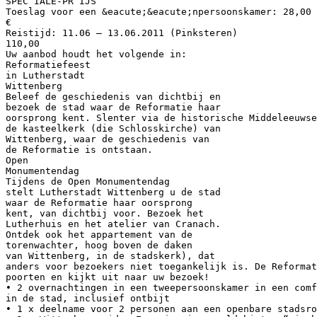
SPEC IALE-PR IJS
Toeslag voor een &eacute;&eacute;npersoonskamer: 28,00 
€
Reistijd: 11.06 – 13.06.2011 (Pinksteren)
110,00
Uw aanbod houdt het volgende in:
Reformatiefeest
in Lutherstadt
Wittenberg
Beleef de geschiedenis van dichtbij en
bezoek de stad waar de Reformatie haar
oorsprong kent. Slenter via de historische Middeleeuwse
de kasteelkerk (die Schlosskirche) van
Wittenberg, waar de geschiedenis van
de Reformatie is ontstaan.
Open
Monumentendag
Tijdens de Open Monumentendag
stelt Lutherstadt Wittenberg u de stad
waar de Reformatie haar oorsprong
kent, van dichtbij voor. Bezoek het
Lutherhuis en het atelier van Cranach.
Ontdek ook het appartement van de
torenwachter, hoog boven de daken
van Wittenberg, in de stadskerk), dat
anders voor bezoekers niet toegankelijk is. De Reformat
poorten en kijkt uit naar uw bezoek!
• 2 overnachtingen in een tweepersoonskamer in een comf
in de stad, inclusief ontbijt
• 1 x deelname voor 2 personen aan een openbare stadsro