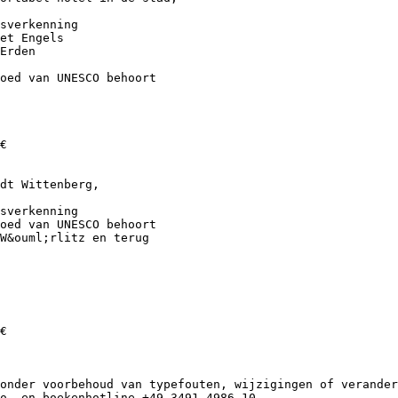
sverkenning
et Engels
Erden
oed van UNESCO behoort
€
dt Wittenberg,
sverkenning
oed van UNESCO behoort
W&ouml;rlitz en terug
€
onder voorbehoud van typefouten, wijzigingen of verander
o- en boekenhotline +49 3491 4986-10