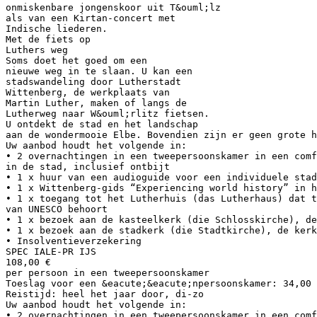
onmiskenbare jongenskoor uit T&ouml;lz
als van een Kirtan-concert met
Indische liederen.
Met de fiets op
Luthers weg
Soms doet het goed om een
nieuwe weg in te slaan. U kan een
stadswandeling door Lutherstadt
Wittenberg, de werkplaats van
Martin Luther, maken of langs de
Lutherweg naar W&ouml;rlitz fietsen.
U ontdekt de stad en het landschap
aan de wondermooie Elbe. Bovendien zijn er geen grote 
Uw aanbod houdt het volgende in:
• 2 overnachtingen in een tweepersoonskamer in een comf
in de stad, inclusief ontbijt
• 1 x huur van een audioguide voor een individuele stad
• 1 x Wittenberg-gids “Experiencing world history” in h
• 1 x toegang tot het Lutherhuis (das Lutherhaus) dat 
van UNESCO behoort
• 1 x bezoek aan de kasteelkerk (die Schlosskirche), de
• 1 x bezoek aan de stadkerk (die Stadtkirche), de kerk
• Insolventieverzekering
SPEC IALE-PR IJS
108,00 €
per persoon in een tweepersoonskamer
Toeslag voor een &eacute;&eacute;npersoonskamer: 34,00 
Reistijd: heel het jaar door, di-zo
Uw aanbod houdt het volgende in:
• 2 overnachtingen in een tweepersoonskamer in een comf