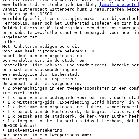
www.lutherstadt-wittenberg.de &middot;
[email protected
Vanuit Lutherstadt Wittenberg kunt u natuurparken bezoe
plekken op de UNESCO
werelderfgoedlijst en uitstapjes maken naar bijvoorbeel
Ferropolis, maar ook het Lutherstad Eisleben en zijn bu
Ontdek Lutherstad Wittenberg door een door ons samenges
onze website www.lutherstadt-wittenberg.de voor meer in
Orgelnacht met
Luther
Met Pinksteren nodigen we u uit
voor een heel bijzondere belevenis. U
neemt deel aan een orgelnacht met
een wandelconcert in de stads- en
kasteelkerk (die Schloss- und Stadtkirche), bezoekt het
en maakt een stadswandeling met
een audioguide door Lutherstadt
Wittenberg. Laat u inspireren!
Uw aanbod houdt het volgende in:
• 2 overnachtingen in een tweepersoonskamer in een comf
inclusief ontbijt
• 1 x huur van een audioguide voor een individuele stad
• 1 x Wittenberg-gids „Experiencing world history” in h
• 1 x deelname aan orgelnacht met Luther, wandelconcert
• 1 x bezoek aan de kasteelkerk, de begraafplaats van M
• 1 x bezoek aan de stadskerk, de kerk waar Luther heef
• 1 x toegang tot het Lutherhuis (das Lutherhaus) dat t
UNESCO behoort
• Insolventieverzekering
per persoon in een tweepersoonskamer