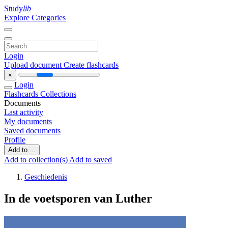
Study
lib
Explore Categories
Login
Upload document
Create flashcards
×
Login
Flashcards
Collections
Documents
Last activity
My documents
Saved documents
Profile
Add to ...
Add to collection(s)
Add to saved
Geschiedenis
In de voetsporen van Luther