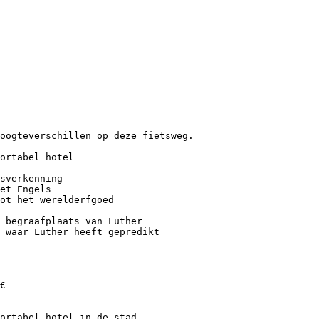
hoogteverschillen op deze fietsweg.
ortabel hotel
sverkenning
et Engels
tot het werelderfgoed
 begraafplaats van Luther
 waar Luther heeft gepredikt
€
ortabel hotel in de stad,