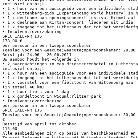
inclusief ontbijt
• 1 x huur van een audioguide voor een individuele stad
• 1 x Wittenberg-gids „Experiencing world history“ in h
• 1 x deelname aan openingsconcert festival Himmel auf 
• 1 x deelname aan Kirtan-concert, liederen uit India
• 1 x toegang tot het Lutherhaus dat tot het werelderfg
• Insolventieverzekering
SPEC IALE-PR IJS
178,00 €
per persoon in een tweepersoonskamer
Toeslag voor een &eacute;&eacute;npersoonskamer: 28,00 
Reistijd: 24.06 – 26.06.2011
Uw aanbod houdt het volgende in:
• 2 overnachtingen in een driesterrenhotel in Luthersta
inclusief ontbijt
• 1 x huur van een audioguide voor een individuele stad
• 1 x toegang tot het Lutherhaus dat tot het werelderfg
• 1 x voorstel voor een fietstocht van Wittenberg naar 
(in totaal 40 km)
• 1 x huur fiets voor 1 dag
• 1 x gondeltocht in W&ouml;rlitzer park
• Insolventieverzekering
per persoon in een tweepersoonskamer
SPEC IALE-PR IJS
Toeslag voor een &eacute;&eacute;npersoonskamer: 30,00 
€
Reistijd van april tot oktober
115,00
Alle aanbiedingen zijn op basis van beschikbaarheid en 
Tourist-Information Lutherstadt Wittenberg &middot; Inf