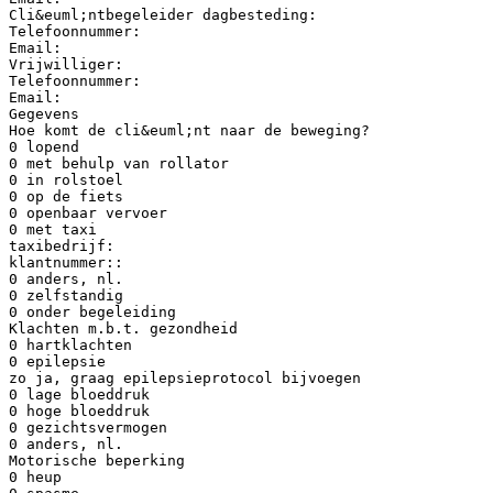
Cli&euml;ntbegeleider dagbesteding:
Telefoonnummer:
Email:
Vrijwilliger:
Telefoonnummer:
Email:
Gegevens
Hoe komt de cli&euml;nt naar de beweging?
0 lopend
0 met behulp van rollator
0 in rolstoel
0 op de fiets
0 openbaar vervoer
0 met taxi
taxibedrijf:
klantnummer::
0 anders, nl.
0 zelfstandig
0 onder begeleiding
Klachten m.b.t. gezondheid
0 hartklachten
0 epilepsie
zo ja, graag epilepsieprotocol bijvoegen
0 lage bloeddruk
0 hoge bloeddruk
0 gezichtsvermogen
0 anders, nl.
Motorische beperking
0 heup