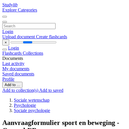
Study
lib
Explore Categories
Login
Upload document
Create flashcards
×
Login
Flashcards
Collections
Documents
Last activity
My documents
Saved documents
Profile
Add to ...
Add to collection(s)
Add to saved
Sociale wetenschap
Psychologie
Sociale psychologie
Aanvraagformulier sport en beweging -