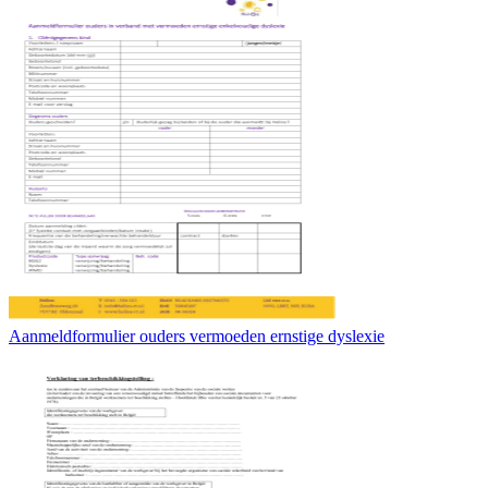
Aanmeldformulier ouders vermoeden ernstige dyslexie