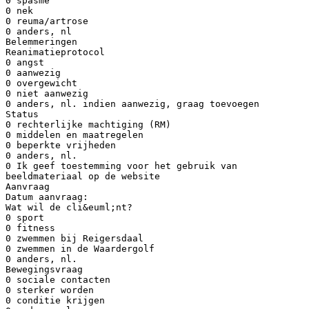
0 spasme
0 nek
0 reuma/artrose
0 anders, nl
Belemmeringen
Reanimatieprotocol
0 angst
0 aanwezig
0 overgewicht
0 niet aanwezig
0 anders, nl. indien aanwezig, graag toevoegen
Status
0 rechterlijke machtiging (RM)
0 middelen en maatregelen
0 beperkte vrijheden
0 anders, nl.
0 Ik geef toestemming voor het gebruik van
beeldmateriaal op de website
Aanvraag
Datum aanvraag:
Wat wil de cli&euml;nt?
0 sport
0 fitness
0 zwemmen bij Reigersdaal
0 zwemmen in de Waardergolf
0 anders, nl.
Bewegingsvraag
0 sociale contacten
0 sterker worden
0 conditie krijgen