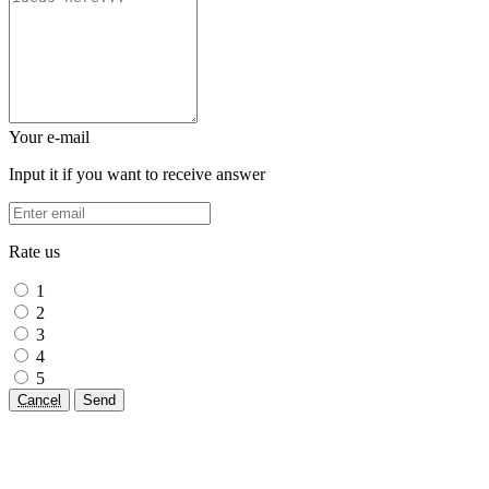
Your e-mail
Input it if you want to receive answer
Rate us
1
2
3
4
5
Cancel
Send