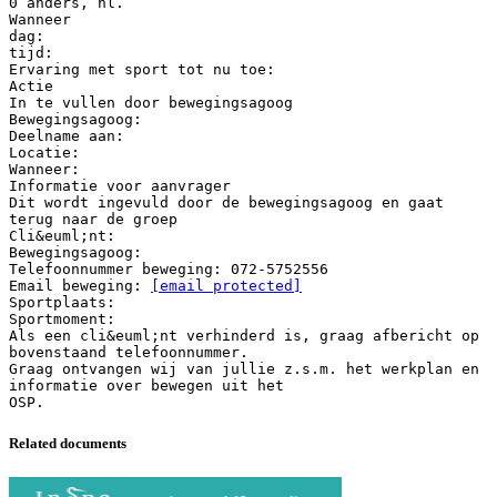
0 anders, nl.
Wanneer
dag:
tijd:
Ervaring met sport tot nu toe:
Actie
In te vullen door bewegingsagoog
Bewegingsagoog:
Deelname aan:
Locatie:
Wanneer:
Informatie voor aanvrager
Dit wordt ingevuld door de bewegingsagoog en gaat
terug naar de groep
Cli&euml;nt:
Bewegingsagoog:
Telefoonnummer beweging: 072-5752556
Email beweging:
[email protected]
Sportplaats:
Sportmoment:
Als een cli&euml;nt verhinderd is, graag afbericht op
bovenstaand telefoonnummer.
Graag ontvangen wij van jullie z.s.m. het werkplan en
informatie over bewegen uit het
Related documents