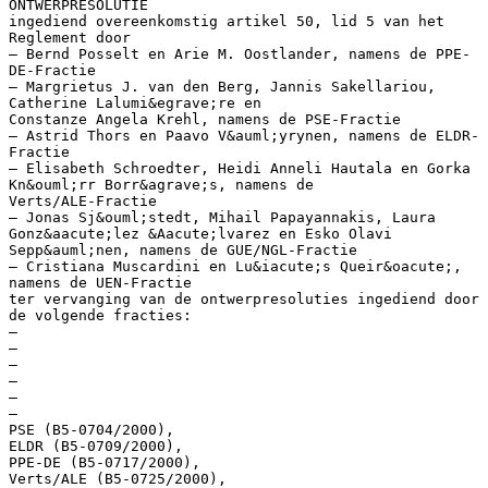
ONTWERPRESOLUTIE
ingediend overeenkomstig artikel 50, lid 5 van het
Reglement door
– Bernd Posselt en Arie M. Oostlander, namens de PPE-
DE-Fractie
– Margrietus J. van den Berg, Jannis Sakellariou,
Catherine Lalumi&egrave;re en
Constanze Angela Krehl, namens de PSE-Fractie
– Astrid Thors en Paavo V&auml;yrynen, namens de ELDR-
Fractie
– Elisabeth Schroedter, Heidi Anneli Hautala en Gorka
Kn&ouml;rr Borr&agrave;s, namens de
Verts/ALE-Fractie
– Jonas Sj&ouml;stedt, Mihail Papayannakis, Laura
Gonz&aacute;lez &Aacute;lvarez en Esko Olavi
Sepp&auml;nen, namens de GUE/NGL-Fractie
– Cristiana Muscardini en Lu&iacute;s Queir&oacute;,
namens de UEN-Fractie
ter vervanging van de ontwerpresoluties ingediend door
de volgende fracties:
–
–
–
–
–
–
PSE (B5-0704/2000),
ELDR (B5-0709/2000),
PPE-DE (B5-0717/2000),
Verts/ALE (B5-0725/2000),