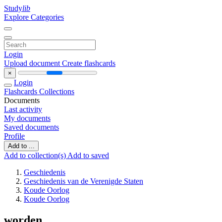
Study
lib
Explore Categories
Login
Upload document
Create flashcards
×
Login
Flashcards
Collections
Documents
Last activity
My documents
Saved documents
Profile
Add to ...
Add to collection(s)
Add to saved
Geschiedenis
Geschiedenis van de Verenigde Staten
Koude Oorlog
Koude Oorlog
worden