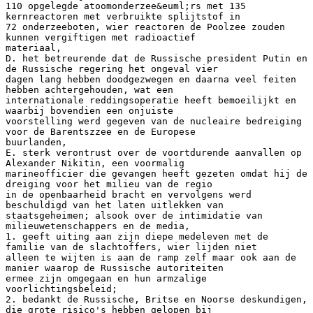
110 opgelegde atoomonderzee&euml;rs met 135
kernreactoren met verbruikte splijtstof in
72 onderzeeboten, wier reactoren de Poolzee zouden
kunnen vergiftigen met radioactief
materiaal,
D. het betreurende dat de Russische president Putin en
de Russische regering het ongeval vier
dagen lang hebben doodgezwegen en daarna veel feiten
hebben achtergehouden, wat een
internationale reddingsoperatie heeft bemoeilijkt en
waarbij bovendien een onjuiste
voorstelling werd gegeven van de nucleaire bedreiging
voor de Barentszzee en de Europese
buurlanden,
E. sterk verontrust over de voortdurende aanvallen op
Alexander Nikitin, een voormalig
marineofficier die gevangen heeft gezeten omdat hij de
dreiging voor het milieu van de regio
in de openbaarheid bracht en vervolgens werd
beschuldigd van het laten uitlekken van
staatsgeheimen; alsook over de intimidatie van
milieuwetenschappers en de media,
1. geeft uiting aan zijn diepe medeleven met de
familie van de slachtoffers, wier lijden niet
alleen te wijten is aan de ramp zelf maar ook aan de
manier waarop de Russische autoriteiten
ermee zijn omgegaan en hun armzalige
voorlichtingsbeleid;
2. bedankt de Russische, Britse en Noorse deskundigen,
die grote risico's hebben gelopen bij