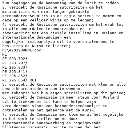
hun pogingen om de bemanning van de Kursk te redden;
3. verzoekt de Russische autoriteiten om het
milieurisico van niet langer gebruikte
kernonderzee&euml;rs in de regio serieus te nemen en
deze op een veiliger wijze op te leggen;
4. verzoekt de Russische autoriteiten om het wrak tot
in alle onderdelen te onderzoeken en in
samenwerking met een civiele instelling in Rusland en
internationale deskundigen een
degelijke risicoanalyse uit te voeren alvorens te
besluiten de Kursk te lichten;
RC\420290RRNL.doc
NL
PE 293.792}
PE 293.797}
PE 295.833}
PE 295.841}
PE 295.852}
PE 295.854} RC1
5. verzoekt de Russische autoriteiten met klem om alle
beschikbare middelen aan te wenden,
met inbegrip van hun eigen specialisten op dit gebied;
6. verzoekt de Commissie om meer steun voor Rusland
uit te trekken om dit land te helpen zijn
verouderende vloot van kernonderzee&euml;rs te
ontmantelen na het gebeurde met de Kursk;
7. verzoekt de Commissie met klem om al het mogelijke
in het werk te stellen om er door
internationale samenwerking en regelgevende
bijstandsprogramma's voor te zorgen dat het