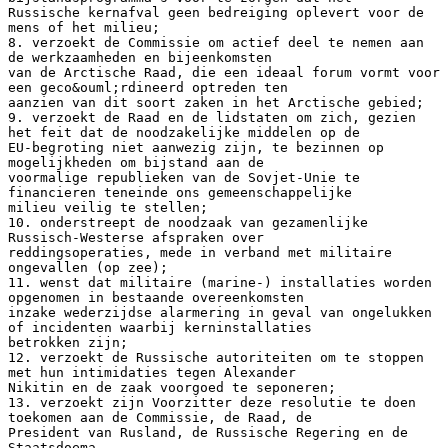
Russische kernafval geen bedreiging oplevert voor de
mens of het milieu;
8. verzoekt de Commissie om actief deel te nemen aan
de werkzaamheden en bijeenkomsten
van de Arctische Raad, die een ideaal forum vormt voor
een geco&ouml;rdineerd optreden ten
aanzien van dit soort zaken in het Arctische gebied;
9. verzoekt de Raad en de lidstaten om zich, gezien
het feit dat de noodzakelijke middelen op de
EU-begroting niet aanwezig zijn, te bezinnen op
mogelijkheden om bijstand aan de
voormalige republieken van de Sovjet-Unie te
financieren teneinde ons gemeenschappelijke
milieu veilig te stellen;
10. onderstreept de noodzaak van gezamenlijke
Russisch-Westerse afspraken over
reddingsoperaties, mede in verband met militaire
ongevallen (op zee);
11. wenst dat militaire (marine-) installaties worden
opgenomen in bestaande overeenkomsten
inzake wederzijdse alarmering in geval van ongelukken
of incidenten waarbij kerninstallaties
betrokken zijn;
12. verzoekt de Russische autoriteiten om te stoppen
met hun intimidaties tegen Alexander
Nikitin en de zaak voorgoed te seponeren;
13. verzoekt zijn Voorzitter deze resolutie te doen
toekomen aan de Commissie, de Raad, de
President van Rusland, de Russische Regering en de
Staatsdoema.