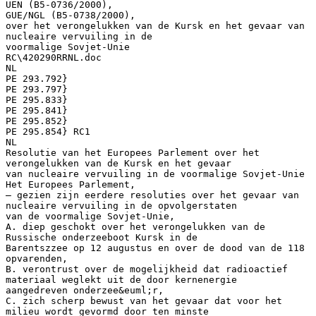
UEN (B5-0736/2000),
GUE/NGL (B5-0738/2000),
over het verongelukken van de Kursk en het gevaar van
nucleaire vervuiling in de
voormalige Sovjet-Unie
RC\420290RRNL.doc
NL
PE 293.792}
PE 293.797}
PE 295.833}
PE 295.841}
PE 295.852}
PE 295.854} RC1
NL
Resolutie van het Europees Parlement over het
verongelukken van de Kursk en het gevaar
van nucleaire vervuiling in de voormalige Sovjet-Unie
Het Europees Parlement,
– gezien zijn eerdere resoluties over het gevaar van
nucleaire vervuiling in de opvolgerstaten
van de voormalige Sovjet-Unie,
A. diep geschokt over het verongelukken van de
Russische onderzeeboot Kursk in de
Barentszzee op 12 augustus en over de dood van de 118
opvarenden,
B. verontrust over de mogelijkheid dat radioactief
materiaal weglekt uit de door kernenergie
aangedreven onderzee&euml;r,
C. zich scherp bewust van het gevaar dat voor het
milieu wordt gevormd door ten minste