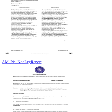
AM_Ple_NonLegReport