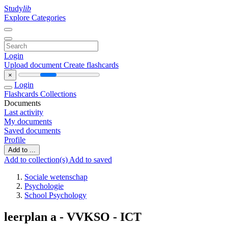
Study
lib
Explore Categories
Login
Upload document
Create flashcards
×
Login
Flashcards
Collections
Documents
Last activity
My documents
Saved documents
Profile
Add to ...
Add to collection(s)
Add to saved
Sociale wetenschap
Psychologie
School Psychology
leerplan a - VVKSO - ICT