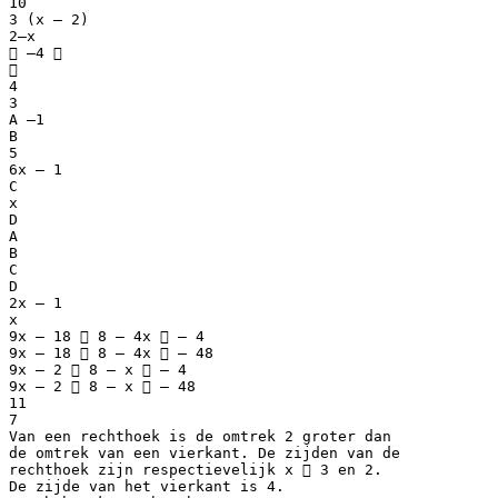
10
3 (x – 2)
2–x
 –4 

4
3
A –1
B
5
6x – 1
C
x
D
A
B
C
D
2x – 1
x
9x – 18  8 – 4x  – 4
9x – 18  8 – 4x  – 48
9x – 2  8 – x  – 4
9x – 2  8 – x  – 48
11
7
Van een rechthoek is de omtrek 2 groter dan
de omtrek van een vierkant. De zijden van de
rechthoek zijn respectievelijk x  3 en 2.
De zijde van het vierkant is 4.