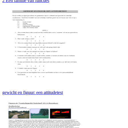
2 Een familie van functies
gewicht en figuur: een attitudetest