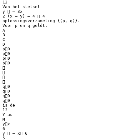
12
Van het stelsel
y  – 3x
2 (x – y) – 4  4
oplossingsverzameling {(p, q)}.
Voor p en q geldt:
A
B
C
D
p0
p0
p0
p0




q0
q0
q0
q0
is de
13
Y-as
M
yx
6
y  – x 6
5