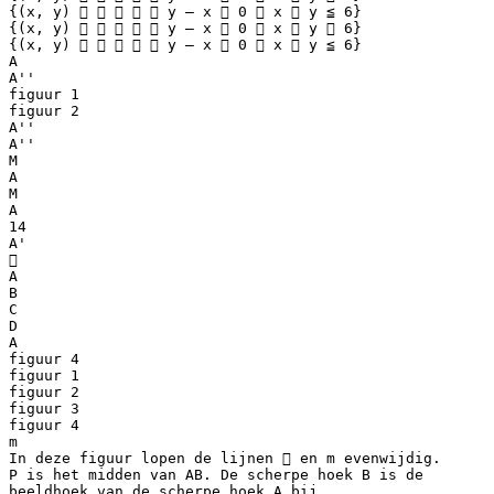
{(x, y)      y – x  0  x  y ≦ 6}
{(x, y)      y – x  0  x  y  6}
{(x, y)      y – x  0  x  y ≦ 6}
A
A''
figuur 1
figuur 2
A''
A''
M
A
M
A
14
A'

A
B
C
D
A
figuur 4
figuur 1
figuur 2
figuur 3
figuur 4
m
In deze figuur lopen de lijnen  en m evenwijdig.
P is het midden van AB. De scherpe hoek B is de
beeldhoek van de scherpe hoek A bij