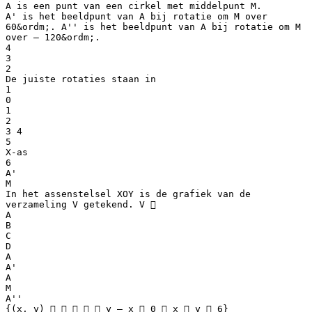
A is een punt van een cirkel met middelpunt M.
A' is het beeldpunt van A bij rotatie om M over
60&ordm;. A'' is het beeldpunt van A bij rotatie om M
over – 120&ordm;.
4
3
2
De juiste rotaties staan in
1
0
1
2
3 4
5
X-as
6
A'
M
In het assenstelsel XOY is de grafiek van de
verzameling V getekend. V 
A
B
C
D
A
A'
A
M
A''
{(x, y)      y – x  0  x  y  6}