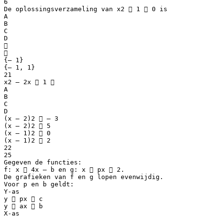
6
De oplossingsverzameling van x2  1  0 is
A
B
C
D


{– 1}
{– 1, 1}
21
x2 – 2x  1 
A
B
C
D
(x – 2)2  – 3
(x – 2)2  5
(x – 1)2  0
(x – 1)2  2
22
25
Gegeven de functies:
f: x  4x – b en g: x  px  2.
De grafieken van f en g lopen evenwijdig.
Voor p en b geldt:
Y-as
y  px  c
y  ax  b
X-as