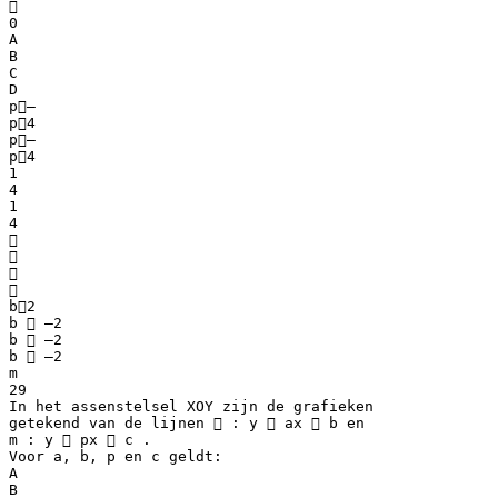

0
A
B
C
D
p–
p4
p–
p4
1
4
1
4




b2
b  –2
b  –2
b  –2
m
29
In het assenstelsel XOY zijn de grafieken
getekend van de lijnen  : y  ax  b en
m : y  px  c .
Voor a, b, p en c geldt:
A
B