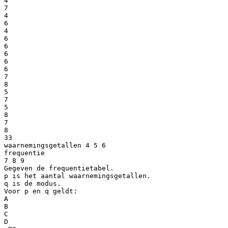
4
7
4
6
4
6
6
6
6
6
7
8
5
7
5
8
7
8
33
waarnemingsgetallen 4 5 6
frequentie
7 8 9
Gegeven de frequentietabel.
p is het aantal waarnemingsgetallen.
q is de modus.
Voor p en q geldt:
A
B
C
D