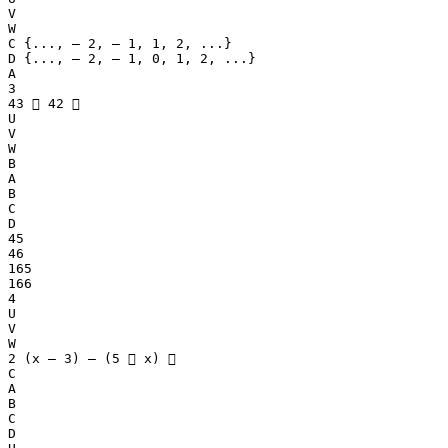
V
W
C {..., – 2, – 1, 1, 2, ...}
D {..., – 2, – 1, 0, 1, 2, ...}
A
3
43  42 
U
V
W
B
A
B
C
D
45
46
165
166
4
U
V
W
2 (x – 3) – (5  x) 
C
A
B
C
D