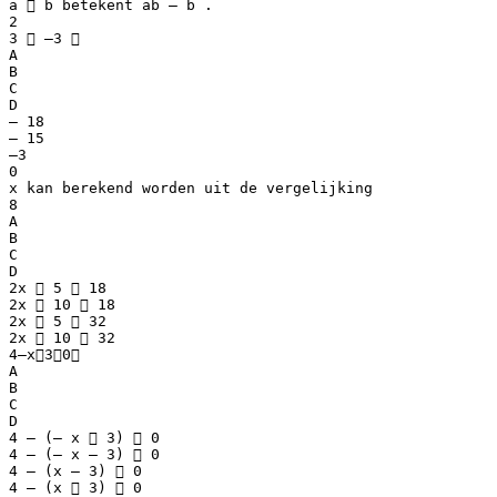
a  b betekent ab – b .
2
3  –3 
A
B
C
D
– 18
– 15
–3
0
x kan berekend worden uit de vergelijking
8
A
B
C
D
2x  5  18
2x  10  18
2x  5  32
2x  10  32
4–x30
A
B
C
D
4 – (– x  3)  0
4 – (– x – 3)  0
4 – (x – 3)  0
4 – (x  3)  0