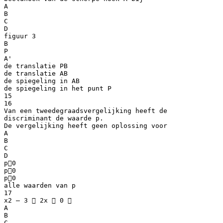
A
B
C
D
figuur 3
B
P
A'
de translatie PB
de translatie AB
de spiegeling in AB
de spiegeling in het punt P
15
16
Van een tweedegraadsvergelijking heeft de
discriminant de waarde p.
De vergelijking heeft geen oplossing voor
A
B
C
D
p0
p0
p0
alle waarden van p
17
x2 – 3  2x  0 
A
B
C