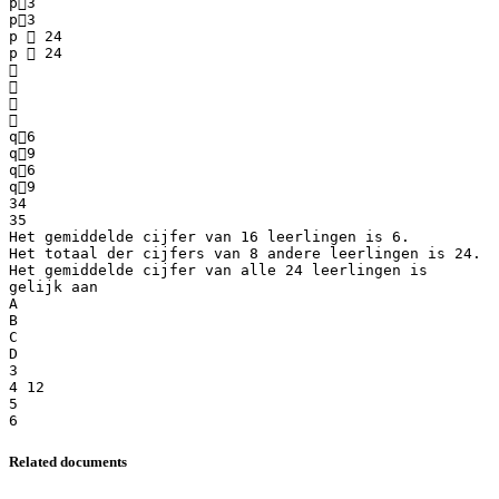
p3
p3
p  24
p  24




q6
q9
q6
q9
34
35
Het gemiddelde cijfer van 16 leerlingen is 6.
Het totaal der cijfers van 8 andere leerlingen is 24.
Het gemiddelde cijfer van alle 24 leerlingen is
gelijk aan
A
B
C
D
3
4 12
5
Related documents