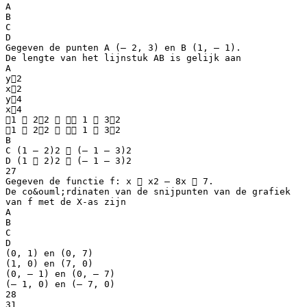
A
B
C
D
Gegeven de punten A (– 2, 3) en B (1, – 1).
De lengte van het lijnstuk AB is gelijk aan
A
y2
x2
y4
x4
1  22   1  32
1  22   1  32
B
C (1 – 2)2  (– 1 – 3)2
D (1  2)2  (– 1 – 3)2
27
Gegeven de functie f: x  x2 – 8x  7.
De co&ouml;rdinaten van de snijpunten van de grafiek
van f met de X-as zijn
A
B
C
D
(0, 1) en (0, 7)
(1, 0) en (7, 0)
(0, – 1) en (0, – 7)
(– 1, 0) en (– 7, 0)
28
31