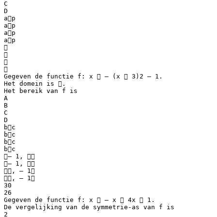
C
D
ap
ap
ap
ap




Gegeven de functie f: x  – (x  3)2 – 1.
Het domein is .
Het bereik van f is
A
B
C
D
bc
bc
bc
bc
– 1, 
– 1, 
, – 1
, – 1
30
26
Gegeven de functie f: x  – x  4x  1.
De vergelijking van de symmetrie-as van f is
2