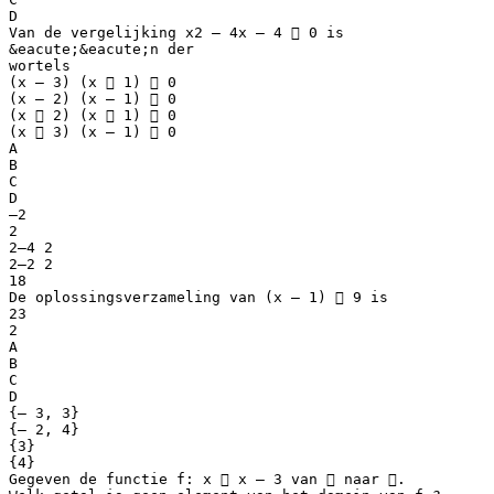
D
Van de vergelijking x2 – 4x – 4  0 is
&eacute;&eacute;n der
wortels
(x – 3) (x  1)  0
(x – 2) (x – 1)  0
(x  2) (x  1)  0
(x  3) (x – 1)  0
A
B
C
D
–2
2
2–4 2
2–2 2
18
De oplossingsverzameling van (x – 1)  9 is
23
2
A
B
C
D
{– 3, 3}
{– 2, 4}
{3}
{4}
Gegeven de functie f: x  x – 3 van  naar .