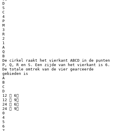
D
S
C
4
P
M
3
R
2
1
A
Q
B
De cirkel raakt het vierkant ABCD in de punten
P, Q, R en S. Een zijde van het vierkant is 6.
De totale omtrek van de vier gearceerde
gebieden is
A
B
C
D
12  6
12  9
24  6
24  9
0
4
5
6
7