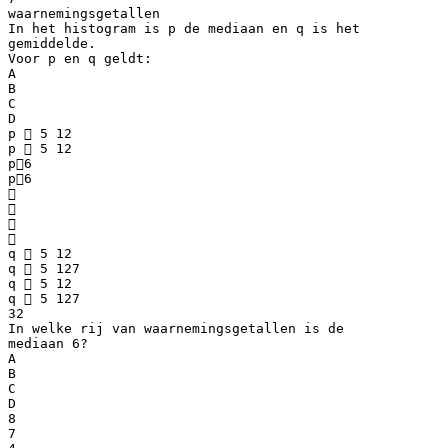
waarnemingsgetallen
In het histogram is p de mediaan en q is het
gemiddelde.
Voor p en q geldt:
A
B
C
D
p  5 12
p  5 12
p6
p6




q  5 12
q  5 127
q  5 12
q  5 127
32
In welke rij van waarnemingsgetallen is de
mediaan 6?
A
B
C
D
8
7