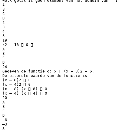
Welk getal is geen element van het domein van f ?
A
B
C
D
2
3
4
5
19
x2 – 16  0 
A
B
C
D
24
Gegeven de functie g: x  (x – 3)2 – 6.
De uiterste waarde van de functie is
(x – 8)2  0
(x – 4)2  0
(x – 8) (x  8)  0
(x – 4) (x  4)  0
20
A
B
C
D
–6
–3
3