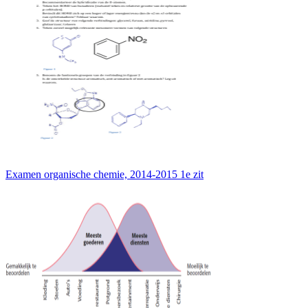
Examen organische chemie, 2014-2015 1e zit