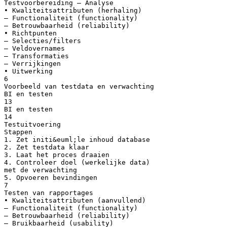
Testvoorbereiding – Analyse
• Kwaliteitsattributen (herhaling)
– Functionaliteit (functionality)
– Betrouwbaarheid (reliability)
• Richtpunten
– Selecties/filters
– Veldovernames
– Transformaties
– Verrijkingen
• Uitwerking
6
Voorbeeld van testdata en verwachting
BI en testen
13
BI en testen
14
Testuitvoering
Stappen
1. Zet initi&euml;le inhoud database
2. Zet testdata klaar
3. Laat het proces draaien
4. Controleer doel (werkelijke data)
met de verwachting
5. Opvoeren bevindingen
7
Testen van rapportages
• Kwaliteitsattributen (aanvullend)
– Functionaliteit (functionality)
– Betrouwbaarheid (reliability)
– Bruikbaarheid (usability)