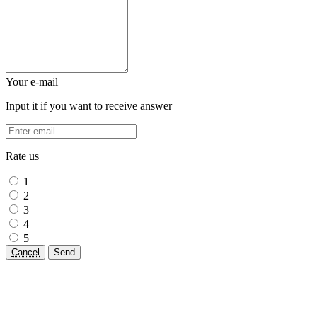
Your e-mail
Input it if you want to receive answer
Rate us
1
2
3
4
5
Cancel
Send