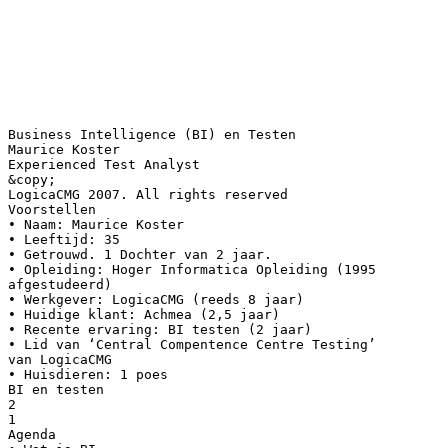
Business Intelligence (BI) en Testen
Maurice Koster
Experienced Test Analyst
&copy;
LogicaCMG 2007. All rights reserved
Voorstellen
• Naam: Maurice Koster
• Leeftijd: 35
• Getrouwd. 1 Dochter van 2 jaar.
• Opleiding: Hoger Informatica Opleiding (1995
afgestudeerd)
• Werkgever: LogicaCMG (reeds 8 jaar)
• Huidige klant: Achmea (2,5 jaar)
• Recente ervaring: BI testen (2 jaar)
• Lid van ‘Central Compentence Centre Testing’
van LogicaCMG
• Huisdieren: 1 poes
BI en testen
2
1
Agenda