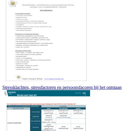
Stressklachten, stressfactoren en persoonsfacoren bij het ontstaan