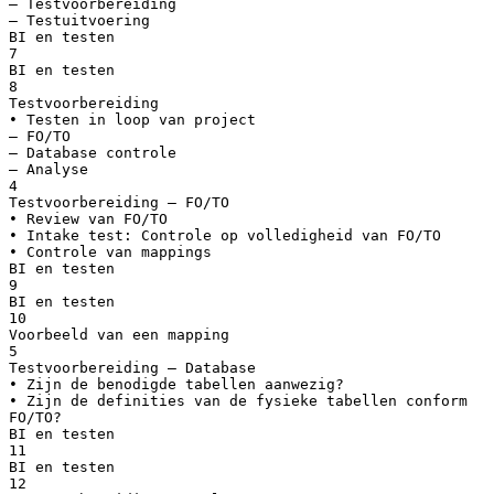
– Testvoorbereiding
– Testuitvoering
BI en testen
7
BI en testen
8
Testvoorbereiding
• Testen in loop van project
– FO/TO
– Database controle
– Analyse
4
Testvoorbereiding – FO/TO
• Review van FO/TO
• Intake test: Controle op volledigheid van FO/TO
• Controle van mappings
BI en testen
9
BI en testen
10
Voorbeeld van een mapping
5
Testvoorbereiding – Database
• Zijn de benodigde tabellen aanwezig?
• Zijn de definities van de fysieke tabellen conform
FO/TO?
BI en testen
11
BI en testen
12