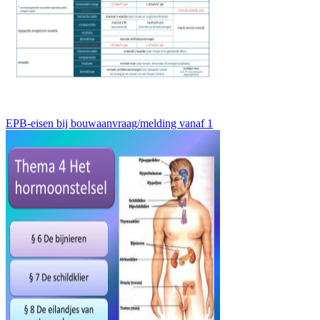
EPB-eisen bij bouwaanvraag/melding vanaf 1