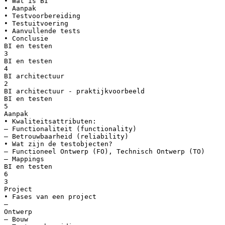
• Wat is BI
• Aanpak
• Testvoorbereiding
• Testuitvoering
• Aanvullende tests
• Conclusie
BI en testen
3
BI en testen
4
BI architectuur
2
BI architectuur - praktijkvoorbeeld
BI en testen
5
Aanpak
• Kwaliteitsattributen:
– Functionaliteit (functionality)
– Betrouwbaarheid (reliability)
• Wat zijn de testobjecten?
– Functioneel Ontwerp (FO), Technisch Ontwerp (TO)
– Mappings
BI en testen
6
3
Project
• Fases van een project
–
Ontwerp
– Bouw