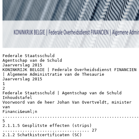
Federale Staatsschuld Agentschap van de Schuld Jaarverslag 2015 KONINKRIJK BELGIE | Federale Overheidsdienst FINANCIEN | Algemene Administratie van de Thesaurie Jaarverslag 2015 1 2 Federale Staatsschuld | Agentschap van de Schuld Inhoudstafel Voorwoord van de heer Johan Van Overtveldt, minister van Financi&euml;n ......................................................................................... 5 2.1.1.5 Gesplitste effecten (strips) ................................... 27 2.1.2 Schatkistcertificaten (SC) ...................................................... 28 2.1.3 Staatsbons ............................................................................ 33 2.2 Op maat gemaakte producten ............................................................... 33 2.2.1 Uitgiften onder het EMTN-programma ................................. 34 2.2.2 Schuldscheine ....................................................................... 35 2.2.3 Euro Commercial Paper ....................................................... 35 2.2.4 Schatkistbons - Zilverfonds................................................... 36 De overheidsschuld in cijfers ............................................................ 6 3. De Algemene Richtlijnen en de beheersing van de risico’s ........... 38 Inhoudstafel..................................................................................... 3 I. ECONOMISCHE ONTWIKKELINGEN EN OVERHEIDSFINANCI&Euml;N IN 2015 1. Economische ontwikkelingen en evolutie van de rentevoeten..... 10 1.1 Economische ontwikkelingen ................................................................ 10 1.2 Evolutie van de rentevoeten .................................................................. 10 3.1 Herfinancierings- en herzettingsrisico’s – gemiddelde duurtijd............ 38 3.2 Het kredietrisico ..................................................................................... 39 4. Maatregelen tot consolidatie van de financi&euml;le activa van de overheid ........................................................................................ 43 III. STRATEGISCHE AANDACHTSPUNTEN 2. Evolutie van de overheidsfinanci&euml;n in 2015 ................................ 12 1. Quantitative easing door de ECB en negatieve depositorente...... 45 2.1 Evolutie per deelsector .......................................................................... 12 2.2 Uitgaven en ontvangsten ....................................................................... 13 2.3 Vergelijking met Europa......................................................................... 14 2. Distributie van de Belgische federale schuld ............................... 46 II. HET FINANCIERINGSBELEID IN 2015 1. Financieringsbehoeften en financieringsmiddelen ...................... 17 2. Een uitgiftebeleid gebaseerd op twee types van producten......... 18 2.1 Liquide standaardproducten .................................................................. 18 2.1.1 Lineaire obligaties (OLO’s) .................................................... 18 2.1.1.1 Syndicaties ........................................................... 18 2.1.1.2 Aanbestedingen ................................................... 21 2.1.1.3 Inschrijvingen buiten mededinging ..................... 23 2.1.1.4 Terugkopen ......................................................... 26 2.1. Lineaire obligaties (OLO’s)...................................................................... 46 2.1.1 Het houderschap van OLO’s .................................................. 46 2.1.2 De primaire OLO-markt ......................................................... 46 2.1.3 De secundaire OLO-markt .................................................... 48 2.2. Schatkistcertificaten ............................................................................... 50 2.2.1 Het houderschap van schatkistcertificaten ........................... 50 2.2.2 De primaire markt van de schatkistcertificaten .................... 50 2.2.3 De secundaire markt van de schatkistcertificaten ................ 50 3. Verdere daling van de staatswaarborgen toegekend aan bepaalde financi&euml;le instellingen .................................................................... 52 3.1 Dexia-waarborg 2011 ............................................................................. 52 3.2 Dexia-waarborg 2013 ............................................................................. 52 Jaarverslag 2015 3 4. Evolutie van de liquiditeit van de federale staatsschuld .............. 53 4.1 Het belang van liquiditeit ........................................................................ 53 4.2 Het meten van liquiditeit ........................................................................ 53 4.3 Evolutie in liquiditeit ............................................................................... 53 5. Update van de ECP en EMTN-programma’s ................................. 54 5.1 EMTN-programma .................................................................................. 54 5.2 ECP-programma ...................................................................................... 54 6. Een strategie van verlenging van de gemiddelde looptijd voor de federale staatsschuld ..................................................................... 55 7. De uitgifte van aan de inflatie gelinkte obligaties ........................ 56 7.1 Aan de inflatie gelinkte obligaties .......................................................... 56 7.2 Risico’s en kosten.................................................................................... 57 7.3 Uitgiftepolitiek ........................................................................................ 57 BIJLAGEN 2016 A. Evolutie van de rating van de federale overheid 2016 ................. 60 B. Dealers in Belgische schatkistwaarden in 2016............................ 61 Primary Dealers ............................................................................................ 61 Recognized Dealers....................................................................................... 61 ECP Dealers ................................................................................................... 61 Plaatsende instellingen (Staatsbons) ............................................................ 61 C. Organigram 2016 ........................................................................ 62 D. Contacten 2016 (Agentschap van de Schuld)............................... 63 Colofon .......................................................................................... 65 4 Federale Staatsschuld | Agentschap van de Schuld Voorwoord van de heer Johan Van Overtveldt, minister van Financi&euml;n Ons land heeft in 2015 een economische groei van 1,4% gekend, tegen 1,3% in 2014. Het Belgische groeicijfer was vergelijkbaar met het gemiddelde van de landen van de eurozone (1,7%). Het was wel hoopgevend dat net zoals in 2014 de landen uit de Europese periferie een economische groei kenden die sons aanzienlijk was, met uitzondering van Griekenland waar het bbp zakte met 0,2%. Het begrotingstekort van de gezamenlijke overheid bedroeg in 2015 2,6% van het bbp, een verbetering met 0,5% in vergelijking met 2014 waar het tekort nog 3,1% bedroeg. Dit was hoofdzakelijk het gevolg van een daling van de interestlasten op de staatsschuld en van een vermindering van de primaire uitgaven door de besparingsmaatregelen van de verschillende overheden. Het primair saldo sloot af met een overschot van 0,3% van het bbp of een verbetering met 0,1% ten opzichte van 2014. De schuldratio is eveneens in gunstige zin ge&euml;volueerd, en zakte van 106,57% van het bbp in 2014 naar 106,05 in 2015. Het Agentschap van de Schuld heeft in 2015 leningen op middellange en lange termijn uitgegeven voor een bedrag van 39,09 miljard euro (exclusief instrumenten voor het Zilverfonds): 35,64 miljard euro aan OLO’s, 3,34 miljard euro aan EMTN en Schuldscheine en 0,02 miljard euro aan Staatsbons. Deze leningen hadden opnieuw een zeer lange gemiddelde looptijd van 13,57 jaar, terwijl de gemiddelde rente minder dan 1,0% (0,942%) bedroeg. De gemiddelde looptijd van de schuld is eind 2015 gestegen tot 7,95 jaar. Bovendien werden in 2015 lage rentevoeten voor lange looptijden bedongen. Het Agentschap heeft bovendien haar politiek van terugkoop van leningen voortgezet, waarmee het de vervaldagenkalender van de schuld optimaliseert en de herfinancierings- en herzettingsrisico’s correct opvolgt. Ik dank het Agentschap dan ook voor het professionalisme dat aan de dag gelegd wordt bij het beheer van de staatsschuld. De minister van Financi&euml;n, Johan VAN OVERTVELDT De nieuwe daling van de rentelasten was het gevolg van de historisch lage rentevoeten. In de maand april bijvoorbeeld daalde de rente op 10 jaar tot 0,344%. Daarnaast werden bij de schatkistcertificaten en sommige OLO’s prijzen genoteerd die overeenkwamen met een negatieve rente. Deze ultralage renteniveaus waren voornamelijk het resultaat van het monetaire beleid van de Europese Centrale Bank die in maart 2015 begonnen was met de aankoop van overheidsobligaties van eurozonelanden. In verhouding tot het bbp daalden de rentelasten van de gezamenlijke overheid met 0,3 procentpunten en bedroegen zij in 2015 2,9% van het bbp. Jaarverslag 2015 5 De overheidsschuld in cijfers (in miljarden euro of in % per eind december) I. UITSTAANDE BEDRAGEN VAN DE VOORNAAMSTE INSTRUMENTEN VAN DE FEDERALE STAATSSCHULD 2015 2014 1. Bruto uitstaand bedrag van de federale staatsschuld 389,86 380,90  Kredietverleningen aan entiteiten die behoren tot de sector overheid  Beheersverrichtingen  Effecten in portefeuille (beheersverrichtingen)  Effecten in portefeuille (Effecten ADBA1)  Reserve voor plaatsingen NBB Netto uitstaand bedrag van de federale staatsschuld 1,92 1,99 0,85 3,96 0,82 4,79 3,93 0,00 379,21 3,86 0,00 369,45 2. Instrumenten A. Instrumenten in EUR (na swap) :           6 Lineaire obligaties