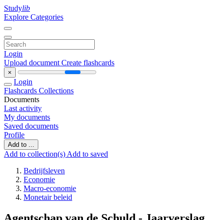
Study
lib
Explore Categories
Login
Upload document
Create flashcards
×
Login
Flashcards
Collections
Documents
Last activity
My documents
Saved documents
Profile
Add to ...
Add to collection(s)
Add to saved
Bedrijfsleven
Economie
Macro-economie
Monetair beleid
Agentschap van de Schuld - Jaarverslag