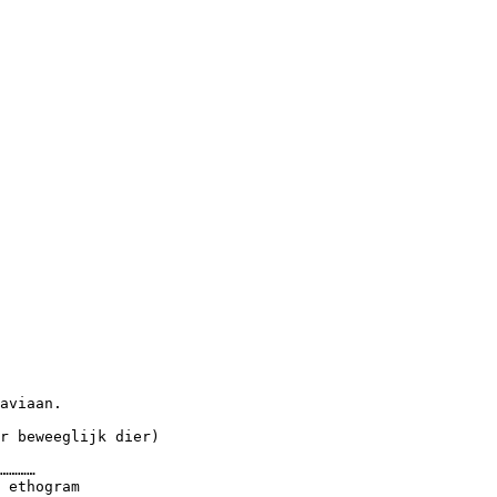
aviaan.
r beweeglijk dier)
…………
 ethogram