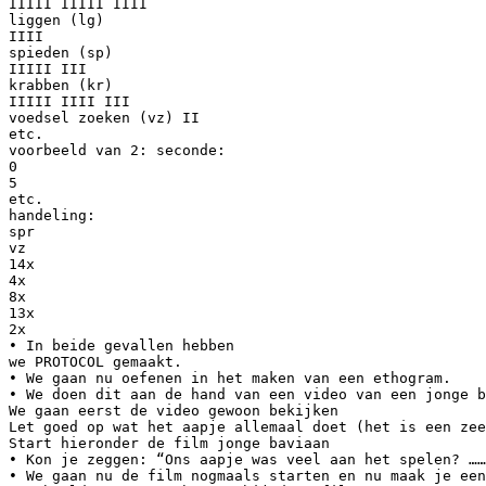
IIIII IIIII IIII
liggen (lg)
IIII
spieden (sp)
IIIII III
krabben (kr)
IIIII IIII III
voedsel zoeken (vz) II
etc.
voorbeeld van 2: seconde:
0
5
etc.
handeling:
spr
vz
14x
4x
8x
13x
2x
• In beide gevallen hebben
we PROTOCOL gemaakt.
• We gaan nu oefenen in het maken van een ethogram.
• We doen dit aan de hand van een video van een jonge b
We gaan eerst de video gewoon bekijken
Let goed op wat het aapje allemaal doet (het is een zee
Start hieronder de film jonge baviaan
• Kon je zeggen: “Ons aapje was veel aan het spelen? ……
• We gaan nu de film nogmaals starten en nu maak je een