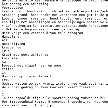
We proberen alle waarneembare handelingen te omschrijve
het gedrag een afkorting.
Voorbeelden:
Krabben oor: hond krabt zich met een achterpoot aan/ach
Krabben grond: hond krabt met voorpoten een gat in de g
Lopen, rennen, springen: hond loopt; rent, springt: res
Een lijst met handelingen en beschrijvingen noemen we e
• Zo’n ethogram kan tientallen verschillende handelinge
• Met een ethogram kwalificeer je gedrag
Hier volgt een voorbeeld van zo’n ethogram:
Handeling:
Afk.
Beschrijving:
krabben oor
Kr-o
Krabt met poot achter oor
kwispelen
Kw
Beweegt met staart heen en weer
zitten
Zt
Hond zit op z’n achterwerk
Etc.
Gedrag willen we ook kwantificeren: hoe vaak doet hij i
We kunnen gedrag op twee manieren kwantificeren:
1.
2.
In een bepaalde tijd alle soorten gedrag turven en bij 
Per tijdseenheid (bijv. 5 seconden) opschrijven wat een
voorbeeld van 1: lopen (lp)