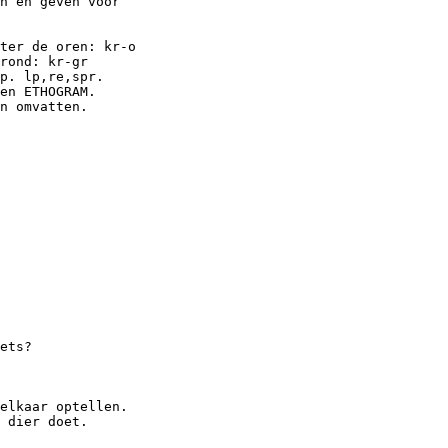
n en geven voor
ter de oren: kr-o
rond: kr-gr
p. lp,re,spr.
en ETHOGRAM.
n omvatten.
ets?
elkaar optellen.
 dier doet.