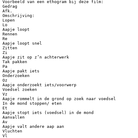
Voorbeeld van een ethogram bij deze film:
Gedrag
Afk.
Omschrijving:
Lopen
Lo
Aapje loopt
Rennen
Re
Aapje loopt snel
Zitten
Zi
Aapje zit op z’n achterwerk
Tak pakken
Pa
Aapje pakt iets
Onderzoeken
Oz
Aapje onderzoekt iets/voorwerp
Voedsel zoeken
Vz
Aapje rommelt in de grond op zoek naar voedsel
In de mond stoppen/ eten
Et
Aapje stopt iets (voedsel) in de mond
Aanvallen
Av
Aapje valt andere aap aan
Vluchten
Vl