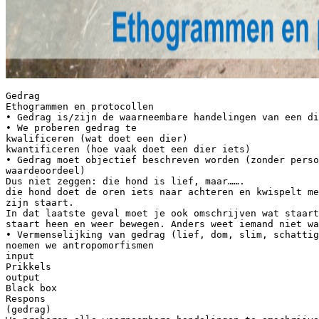
Gedrag
Ethogrammen en protocollen
• Gedrag is/zijn de waarneembare handelingen van een di
• We proberen gedrag te
kwalificeren (wat doet een dier)
kwantificeren (hoe vaak doet een dier iets)
• Gedrag moet objectief beschreven worden (zonder perso
waardeoordeel)
Dus niet zeggen: die hond is lief, maar…….
die hond doet de oren iets naar achteren en kwispelt me
zijn staart.
In dat laatste geval moet je ook omschrijven wat staart
staart heen en weer bewegen. Anders weet iemand niet wa
• Vermenselijking van gedrag (lief, dom, slim, schattig
noemen we antropomorfismen
input
Prikkels
output
Black box
Respons
(gedrag)