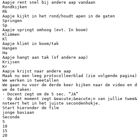
Aapje rent snel bij andere aap vandaan
Rondkijken
Rk
Aapje kijkt in het rond/houdt apen in de gaten
Springen
Sp
Aapje springt omhoog (evt. In boom)
Klimmen
Kl
Aapje klimt in boom/tak
Hangen
Ha
Aapje hangt aan tak (of andere aap)
Krijsen
Kr
Aapje krijst naar andere aap
Maak nu een leeg protocolleerblad (zie volgende pagina)
We werken in tweetallen
We gaan nu voor de derde keer kijken naar de video en d
we de taken:
- Docent zegt om de 5 sec. “JA”
- Op dat moment zegt &eacute;&eacute;n van jullie twee&
noteert het in het juiste secondenhokje.
Start hieronder de film
jonge baviaan
Seconde
5
10
15
20