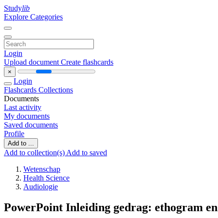
Study
lib
Explore Categories
Login
Upload document
Create flashcards
×
Login
Flashcards
Collections
Documents
Last activity
My documents
Saved documents
Profile
Add to ...
Add to collection(s)
Add to saved
Wetenschap
Health Science
Audiologie
PowerPoint Inleiding gedrag: ethogram en