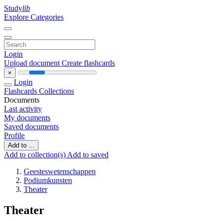
Study
lib
Explore Categories
Login
Upload document
Create flashcards
×
Login
Flashcards
Collections
Documents
Last activity
My documents
Saved documents
Profile
Add to ...
Add to collection(s)
Add to saved
Geesteswetenschappen
Podiumkunsten
Theater
Theater