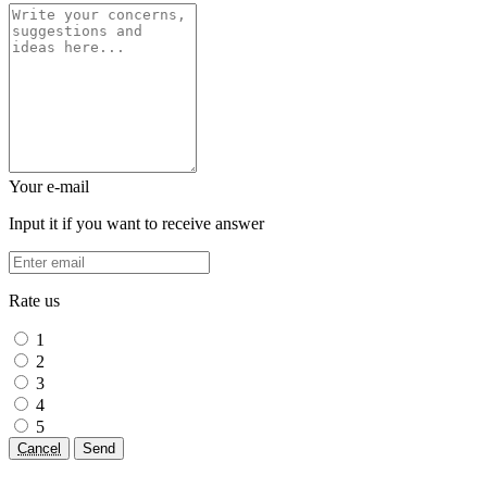
Your e-mail
Input it if you want to receive answer
Rate us
1
2
3
4
5
Cancel
Send