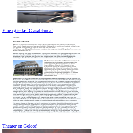
E ne rg ie ke `C asablanca`
Theater en Geloof