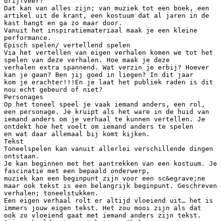
drijfveer?
Dat kan van alles zijn; van muziek tot een boek, een
artikel uit de krant, een kostuum dat al jaren in de
kast hangt en ga zo maar door.
Vanuit het inspiratiemateriaal maak je een kleine
performance.
Episch spelen/ vertellend spelen
Via het vertellen van eigen verhalen komen we tot het
spelen van deze verhalen. Hoe maak je deze
verhalen extra spannend. Wat verzin je erbij? Hoever
kan je gaan? Ben jij goed in liegen? In dit jaar
kom je erachter!!!En je laat het publiek raden is dit
nou echt gebeurd of niet?
Personages
Op het toneel speel je vaak iemand anders, een rol,
een personage. Je kruipt als het ware in de huid van
iemand anders om je verhaal te kunnen vertellen. Je
ontdekt hoe het voelt om iemand anders te spelen
en wat daar allemaal bij komt kijken.
Tekst
Toneelspelen kan vanuit allerlei verschillende dingen
ontstaan.
Je kan beginnen met het aantrekken van een kostuum. Je
fascinatie met een bepaald onderwerp,
muziek kan een beginpunt zijn voor een sc&egrave;ne
maar ook tekst is een belangrijk beginpunt. Geschreven
verhalen; toneelstukken.
Een eigen verhaal rolt er altijd vloeiend uit… het is
immers jouw eigen tekst. Het zou mooi zijn als dat
ook zo vloeiend gaat met iemand anders zijn tekst.