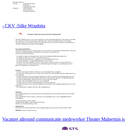
- CKV :Silke Woudstra
Vacature allround communicatie medewerker Theater Malpertuis is