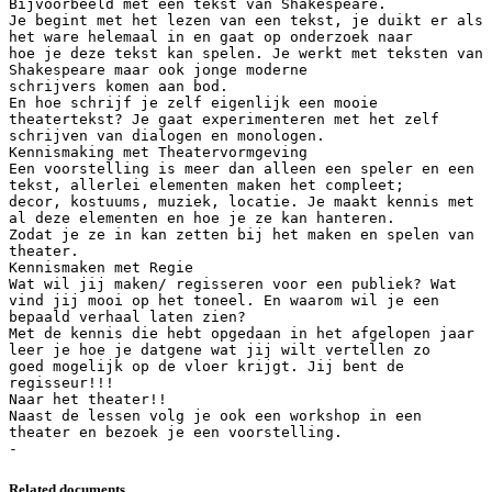
Bijvoorbeeld met een tekst van Shakespeare.
Je begint met het lezen van een tekst, je duikt er als
het ware helemaal in en gaat op onderzoek naar
hoe je deze tekst kan spelen. Je werkt met teksten van
Shakespeare maar ook jonge moderne
schrijvers komen aan bod.
En hoe schrijf je zelf eigenlijk een mooie
theatertekst? Je gaat experimenteren met het zelf
schrijven van dialogen en monologen.
Kennismaking met Theatervormgeving
Een voorstelling is meer dan alleen een speler en een
tekst, allerlei elementen maken het compleet;
decor, kostuums, muziek, locatie. Je maakt kennis met
al deze elementen en hoe je ze kan hanteren.
Zodat je ze in kan zetten bij het maken en spelen van
theater.
Kennismaken met Regie
Wat wil jij maken/ regisseren voor een publiek? Wat
vind jij mooi op het toneel. En waarom wil je een
bepaald verhaal laten zien?
Met de kennis die hebt opgedaan in het afgelopen jaar
leer je hoe je datgene wat jij wilt vertellen zo
goed mogelijk op de vloer krijgt. Jij bent de
regisseur!!!
Naar het theater!!
Naast de lessen volg je ook een workshop in een
theater en bezoek je een voorstelling.
Related documents