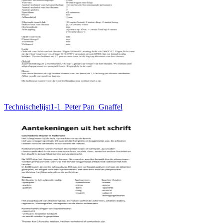
Technischelijst1-1_Peter Pan_Gnaffel