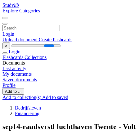
Study
lib
Explore Categories
Login
Upload document
Create flashcards
×
Login
Flashcards
Collections
Documents
Last activity
My documents
Saved documents
Profile
Add to ...
Add to collection(s)
Add to saved
Bedrijfsleven
Financiering
sep14-raadsvrstl luchthaven Twente - Volt