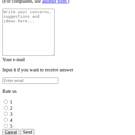
(For complaints, use
another form
)
Your e-mail
Input it if you want to receive answer
Rate us
1
2
3
4
5
Cancel
Send