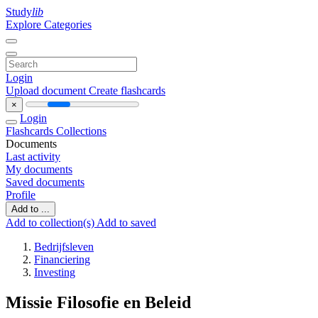
Study
lib
Explore Categories
Login
Upload document
Create flashcards
×
Login
Flashcards
Collections
Documents
Last activity
My documents
Saved documents
Profile
Add to ...
Add to collection(s)
Add to saved
Bedrijfsleven
Financiering
Investing
Missie Filosofie en Beleid