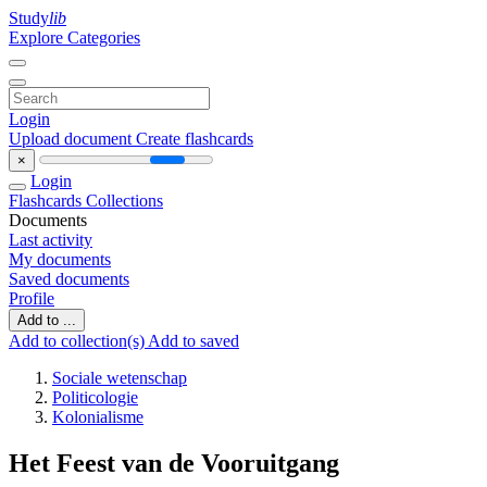
Study
lib
Explore Categories
Login
Upload document
Create flashcards
×
Login
Flashcards
Collections
Documents
Last activity
My documents
Saved documents
Profile
Add to ...
Add to collection(s)
Add to saved
Sociale wetenschap
Politicologie
Kolonialisme
Het Feest van de Vooruitgang