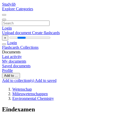
Study
lib
Explore Categories
Login
Upload document
Create flashcards
×
Login
Flashcards
Collections
Documents
Last activity
My documents
Saved documents
Profile
Add to ...
Add to collection(s)
Add to saved
Wetenschap
Milieuwetenschappen
Environmental Chemistry
Eindexamen