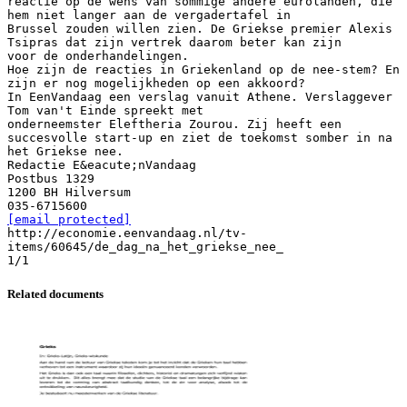
reactie op de wens van sommige andere eurolanden, die
hem niet langer aan de vergadertafel in
Brussel zouden willen zien. De Griekse premier Alexis
Tsipras dat zijn vertrek daarom beter kan zijn
voor de onderhandelingen.
Hoe zijn de reacties in Griekenland op de nee-stem? En
zijn er nog mogelijkheden op een akkoord?
In EenVandaag een verslag vanuit Athene. Verslaggever
Tom van't Einde spreekt met
onderneemster Eleftheria Zourou. Zij heeft een
succesvolle start-up en ziet de toekomst somber in na
het Griekse nee.
Redactie E&eacute;nVandaag
Postbus 1329
1200 BH Hilversum
[email protected]
http://economie.eenvandaag.nl/tv-
items/60645/de_dag_na_het_griekse_nee_
Related documents