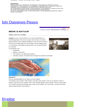
Info Dansgroep Pigasos
Hygiëne