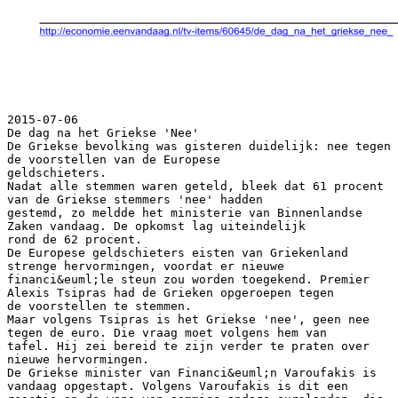
2015-07-06
De dag na het Griekse 'Nee'
De Griekse bevolking was gisteren duidelijk: nee tegen
de voorstellen van de Europese
geldschieters.
Nadat alle stemmen waren geteld, bleek dat 61 procent
van de Griekse stemmers 'nee' hadden
gestemd, zo meldde het ministerie van Binnenlandse
Zaken vandaag. De opkomst lag uiteindelijk
rond de 62 procent.
De Europese geldschieters eisten van Griekenland
strenge hervormingen, voordat er nieuwe
financi&euml;le steun zou worden toegekend. Premier
Alexis Tsipras had de Grieken opgeroepen tegen
de voorstellen te stemmen.
Maar volgens Tsipras is het Griekse 'nee', geen nee
tegen de euro. Die vraag moet volgens hem van
tafel. Hij zei bereid te zijn verder te praten over
nieuwe hervormingen.
De Griekse minister van Financi&euml;n Varoufakis is
vandaag opgestapt. Volgens Varoufakis is dit een