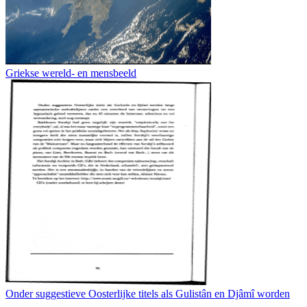
Griekse wereld- en mensbeeld
Onder suggestieve Oosterlijke titels als Gulistân en Djâmî worden