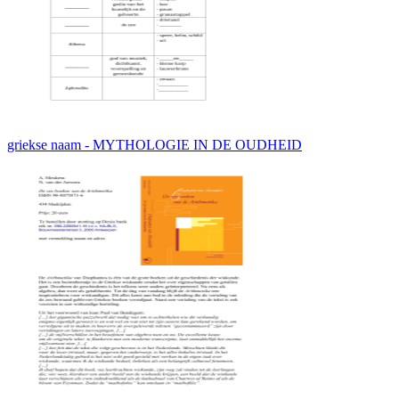
griekse naam - MYTHOLOGIE IN DE OUDHEID