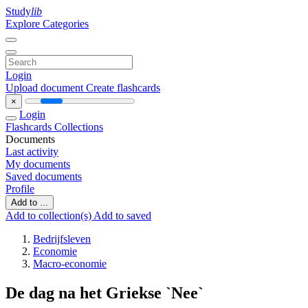
Study
lib
Explore Categories
Login
Upload document
Create flashcards
×
Login
Flashcards
Collections
Documents
Last activity
My documents
Saved documents
Profile
Add to ...
Add to collection(s)
Add to saved
Bedrijfsleven
Economie
Macro-economie
De dag na het Griekse `Nee`