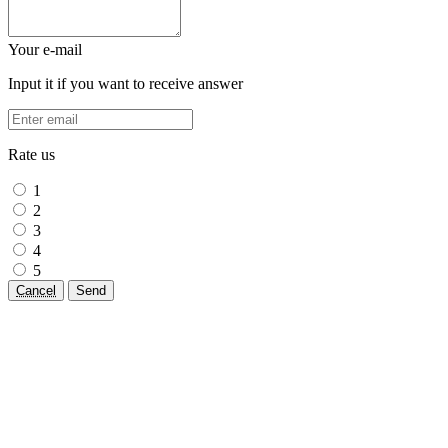
Your e-mail
Input it if you want to receive answer
Rate us
1
2
3
4
5
Cancel
Send