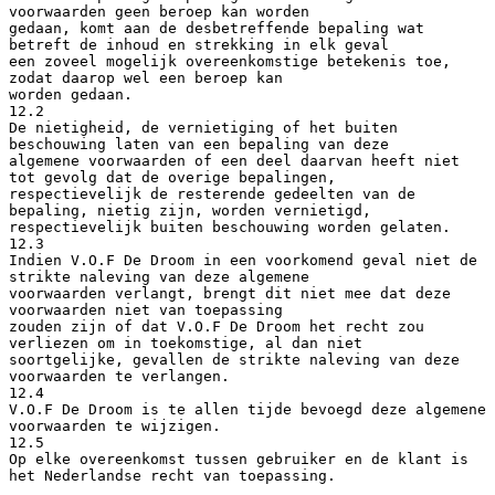
voorwaarden geen beroep kan worden
gedaan, komt aan de desbetreffende bepaling wat
betreft de inhoud en strekking in elk geval
een zoveel mogelijk overeenkomstige betekenis toe,
zodat daarop wel een beroep kan
worden gedaan.
12.2
De nietigheid, de vernietiging of het buiten
beschouwing laten van een bepaling van deze
algemene voorwaarden of een deel daarvan heeft niet
tot gevolg dat de overige bepalingen,
respectievelijk de resterende gedeelten van de
bepaling, nietig zijn, worden vernietigd,
respectievelijk buiten beschouwing worden gelaten.
12.3
Indien V.O.F De Droom in een voorkomend geval niet de
strikte naleving van deze algemene
voorwaarden verlangt, brengt dit niet mee dat deze
voorwaarden niet van toepassing
zouden zijn of dat V.O.F De Droom het recht zou
verliezen om in toekomstige, al dan niet
soortgelijke, gevallen de strikte naleving van deze
voorwaarden te verlangen.
12.4
V.O.F De Droom is te allen tijde bevoegd deze algemene
voorwaarden te wijzigen.
12.5
Op elke overeenkomst tussen gebruiker en de klant is
het Nederlandse recht van toepassing.