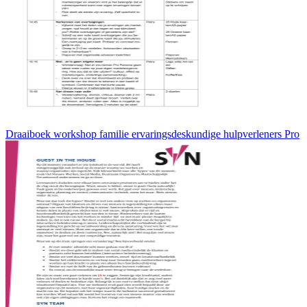
Draaiboek workshop familie ervaringsdeskundige hulpverleners Pro