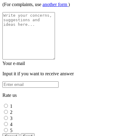
(For complaints, use
another form
)
Your e-mail
Input it if you want to receive answer
Rate us
1
2
3
4
5