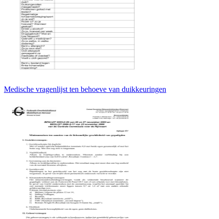
Medische vragenlijst ten behoeve van duikkeuringen