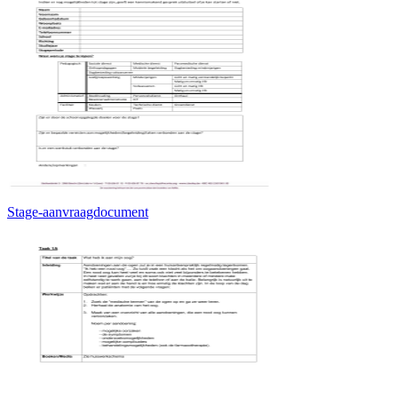
Stage-aanvraagdocument