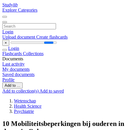
Study
lib
Explore Categories
Login
Upload document
Create flashcards
×
Login
Flashcards
Collections
Documents
Last activity
My documents
Saved documents
Profile
Add to ...
Add to collection(s)
Add to saved
Wetenschap
Health Science
Psychiatrie
10 Mobiliteitsbeperkingen bij ouderen in