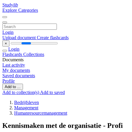
Study
lib
Explore Categories
Login
Upload document
Create flashcards
×
Login
Flashcards
Collections
Documents
Last activity
My documents
Saved documents
Profile
Add to ...
Add to collection(s)
Add to saved
Bedrijfsleven
Management
Humanresourcemanagement
Kennismaken met de organisatie - Profi