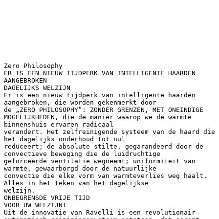
Zero Philosophy
ER IS EEN NIEUW TIJDPERK VAN INTELLIGENTE HAARDEN
AANGEBROKEN
DAGELIJKS WELZIJN
Er is een nieuw tijdperk van intelligente haarden
aangebroken, die worden gekenmerkt door
de „ZERO PHILOSOPHY“: ZONDER GRENZEN, MET ONEINDIGE
MOGELIJKHEDEN, die de manier waarop we de warmte
binnenshuis ervaren radicaal
verandert. Het zelfreinigende systeem van de haard die
het dagelijks onderhoud tot nul
reduceert; de absolute stilte, gegarandeerd door de
convectieve beweging die de luidruchtige
geforceerde ventilatie wegneemt; uniformiteit van
warmte, gewaarborgd door de natuurlijke
convectie die elke vorm van warmteverlies weg haalt.
Alles in het teken van het dagelijkse
welzijn.
ONBEGRENSDE VRIJE TIJD
VOOR UW WELZIJN!
Uit de innovatie van Ravelli is een revolutionair