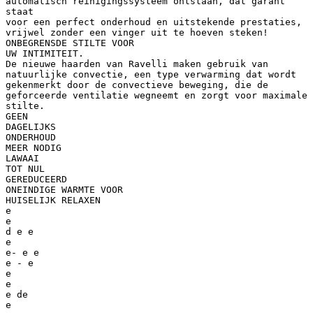
automatisch reinigingssysteem ontstaan, dat garant
staat
voor een perfect onderhoud en uitstekende prestaties,
vrijwel zonder een vinger uit te hoeven steken!
ONBEGRENSDE STILTE VOOR
UW INTIMITEIT.
De nieuwe haarden van Ravelli maken gebruik van
natuurlijke convectie, een type verwarming dat wordt
gekenmerkt door de convectieve beweging, die de
geforceerde ventilatie wegneemt en zorgt voor maximale
stilte.
GEEN
DAGELIJKS
ONDERHOUD
MEER NODIG
LAWAAI
TOT NUL
GEREDUCEERD
ONEINDIGE WARMTE VOOR
HUISELIJK RELAXEN
e
e
d e e
e
e- e e
e - e
e
e
e de
e