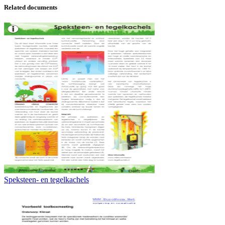
Related documents
Speksteen- en tegelkachels