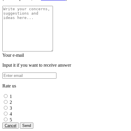
Your e-mail
Input it if you want to receive answer
Rate us
1
2
3
4
5
Cancel
Send