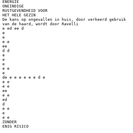
ENERGIE
ONEINDIGE
RUSTGEVENDHEID VOOR
HET HELE GEZIN
De kans op ongevallen in huis, door verkeerd gebruik
van de haard, wordt door Ravelli
e ed ee d
e
e
e e
ee
d d
e
e
e
e e
e
de e e e e e e d e
e e
e e
ee
e e
ed
d
e e
e
e e
ZONDER