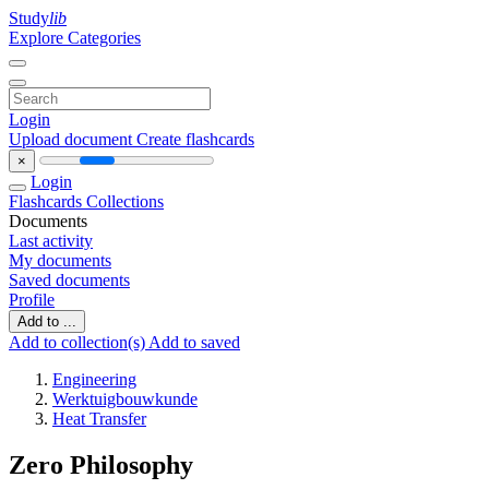
Study
lib
Explore Categories
Login
Upload document
Create flashcards
×
Login
Flashcards
Collections
Documents
Last activity
My documents
Saved documents
Profile
Add to ...
Add to collection(s)
Add to saved
Engineering
Werktuigbouwkunde
Heat Transfer
Zero Philosophy