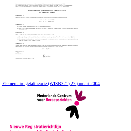
Elementaire getaltheorie (WISB321) 27 januari 2004