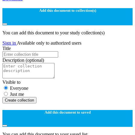
Add this document to collection(s)
You can add this document to your study collection(s)
Sign in
Available only to authorized users
Title
Description
(optional)
Visible to
Everyone
Just me
Create collection
Add this document to saved
You can add this document to your saved list