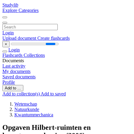
Study
lib
Explore Categories
Login
Upload document
Create flashcards
×
Login
Flashcards
Collections
Documents
Last activity
My documents
Saved documents
Profile
Add to ...
Add to collection(s)
Add to saved
Wetenschap
Natuurkunde
Kwantummechanica
Opgaven Hilbert-ruimten en