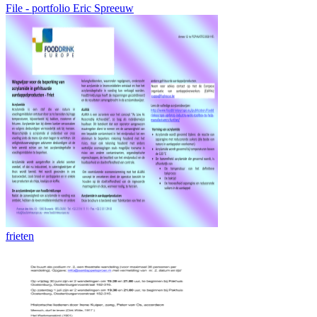
File - portfolio Eric Spreeuw
frieten