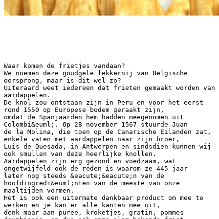
Waar komen de frietjes vandaan?
We noemen deze goudgele lekkernij van Belgische
oorsprong, maar is dit wel zo?
Uiteraard weet iedereen dat frieten gemaakt worden van
aardappelen.
De knol zou ontstaan zijn in Peru en voor het eerst
rond 1550 op Europese bodem geraakt zijn,
omdat de Spanjaarden hem hadden meegenomen uit
Colombi&euml;. Op 28 november 1567 stuurde Juan
de la Molina, die toen op de Canarische Eilanden zat,
enkele vaten met aardappelen naar zijn broer,
Luis de Quesada, in Antwerpen en sindsdien kunnen wij
ook smullen van deze heerlijke knollen.
Aardappelen zijn erg gezond en voedzaam, wat
ongetwijfeld ook de reden is waarom ze 445 jaar
later nog steeds &eacute;&eacute;n van de
hoofdingredi&euml;nten van de meeste van onze
maaltijden vormen.
Het is ook een uitermate dankbaar product om mee te
werken en je kan er alle kanten mee uit,
denk maar aan puree, kroketjes, gratin, pommes