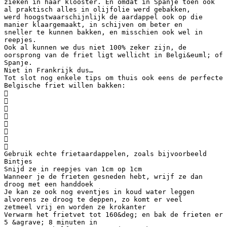
zieken in haar klooster. En omdat in Spanje toen ook
al praktisch alles in olijfolie werd gebakken,
werd hoogstwaarschijnlijk de aardappel ook op die
manier klaargemaakt, in schijven om beter en
sneller te kunnen bakken, en misschien ook wel in
reepjes.
Ook al kunnen we dus niet 100% zeker zijn, de
oorsprong van de friet ligt wellicht in Belgi&euml; of
Spanje.
Niet in Frankrijk dus…
Tot slot nog enkele tips om thuis ook eens de perfecte
Belgische friet willen bakken:








Gebruik echte frietaardappelen, zoals bijvoorbeeld
Bintjes
Snijd ze in reepjes van 1cm op 1cm
Wanneer je de frieten gesneden hebt, wrijf ze dan
droog met een handdoek
Je kan ze ook nog eventjes in koud water leggen
alvorens ze droog te deppen, zo komt er veel
zetmeel vrij en worden ze krokanter
Verwarm het frietvet tot 160&deg; en bak de frieten er
5 &agrave; 8 minuten in