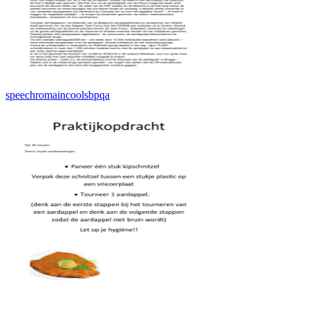
speechromaincoolsbpqa