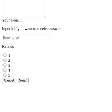
Your e-mail
Input it if you want to receive answer
Rate us
1
2
3
4
5
Cancel
Send