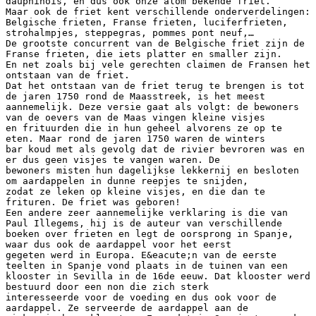
dauphinois, en dus ook onze alom bekende friet.
Maar ook de friet kent verschillende onderverdelingen:
Belgische frieten, Franse frieten, luciferfrieten,
strohalmpjes, steppegras, pommes pont neuf,…
De grootste concurrent van de Belgische friet zijn de
Franse frieten, die iets platter en smaller zijn.
En net zoals bij vele gerechten claimen de Fransen het
ontstaan van de friet.
Dat het ontstaan van de friet terug te brengen is tot
de jaren 1750 rond de Maasstreek, is het meest
aannemelijk. Deze versie gaat als volgt: de bewoners
van de oevers van de Maas vingen kleine visjes
en frituurden die in hun geheel alvorens ze op te
eten. Maar rond de jaren 1750 waren de winters
bar koud met als gevolg dat de rivier bevroren was en
er dus geen visjes te vangen waren. De
bewoners misten hun dagelijkse lekkernij en besloten
om aardappelen in dunne reepjes te snijden,
zodat ze leken op kleine visjes, en die dan te
frituren. De friet was geboren!
Een andere zeer aannemelijke verklaring is die van
Paul Illegems, hij is de auteur van verschillende
boeken over frieten en legt de oorsprong in Spanje,
waar dus ook de aardappel voor het eerst
gegeten werd in Europa. E&eacute;n van de eerste
teelten in Spanje vond plaats in de tuinen van een
klooster in Sevilla in de 16de eeuw. Dat klooster werd
bestuurd door een non die zich sterk
interesseerde voor de voeding en dus ook voor de
aardappel. Ze serveerde de aardappel aan de