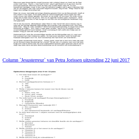
Column `Jesusterreur` van Petra Jorissen uitzending 22 juni 2017