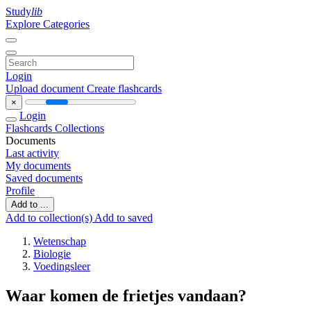
Study
lib
Explore Categories
Login
Upload document
Create flashcards
×
Login
Flashcards
Collections
Documents
Last activity
My documents
Saved documents
Profile
Add to ...
Add to collection(s)
Add to saved
Wetenschap
Biologie
Voedingsleer
Waar komen de frietjes vandaan?