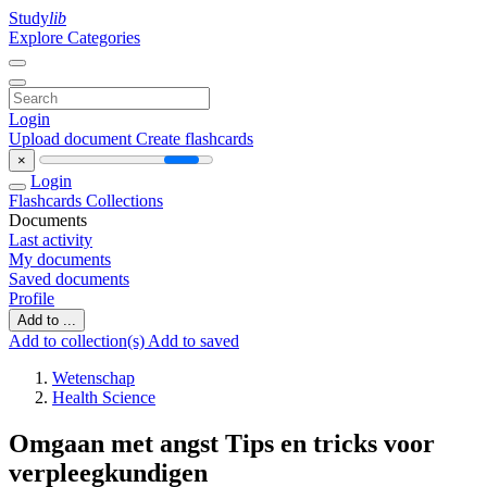
Study
lib
Explore Categories
Login
Upload document
Create flashcards
×
Login
Flashcards
Collections
Documents
Last activity
My documents
Saved documents
Profile
Add to ...
Add to collection(s)
Add to saved
Wetenschap
Health Science
Omgaan met angst Tips en tricks voor
verpleegkundigen