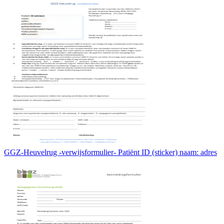
GGZ-Heuvelrug -verwijsformulier- Patiënt ID (sticker) naam: adres