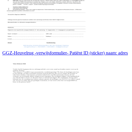
GGZ-Heuvelrug -verwijsformulier- Patiënt ID (sticker) naam: adres