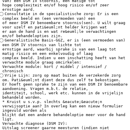
van) een DSM IV stoornis, een matige tot
hoge complexiteit en/of hoog risico en/of zeer
ernstige aard.
⃝ Consultatie in de specialistische zorg: Er is een
complex beeld en (een vermoeden van) een
of meer DSM IV benoembare stoornis(sen). U wilt graag
voor uzelf en pati&euml;nt helder krijgen wat
er aan de hand is en wat re&euml;le verwachtingen
en/of behandelopties zijn.
⃝ Generalistische Basis-GGZ, er is (een vermoeden van)
een DSM IV stoornis van lichte tot
ernstige aard, waarbij sprake is van een laag tot
matig risico en een enkelvoudig of laag
complex beeld. Indien u een inschatting heeft van het
verwachte module graag omcirkelen:
Verwachte module: kort / middel / intensief /
chronisch
⃝ Vrije Lijn: zorg op maat buiten de verzekerde zorg
om. Pati&euml;nt dient deze dus zelf te bekostigen.
Er hoeft geen sprake te zijn van een DSM IV benoembare
aandoening. Vragen m.b.t. de relatie,
identiteit, school, werk etc. kunnen in de vrijelijn
behandeld worden.
* Kruist u s.v.p. slechts &eacute;&eacute;n
verwijsoptie aan? In overleg kan een nieuw formulier
ingevuld worden als
blijkt dat een andere behandeloptie meer voor de hand
ligt.
Verwachte diagnose (DSM IV):
Uitslag screener gaarne meesturen (indien niet