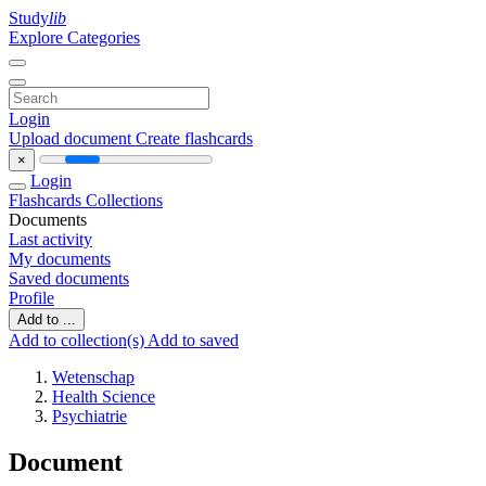
Study
lib
Explore Categories
Login
Upload document
Create flashcards
×
Login
Flashcards
Collections
Documents
Last activity
My documents
Saved documents
Profile
Add to ...
Add to collection(s)
Add to saved
Wetenschap
Health Science
Psychiatrie
Document