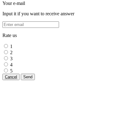
Your e-mail
Input it if you want to receive answer
Rate us
1
2
3
4
5
Cancel
Send