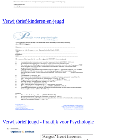
Verwijsbrief-kinderen-en-jeugd
Verwijsbrief jeugd - Praktijk voor Psychologie