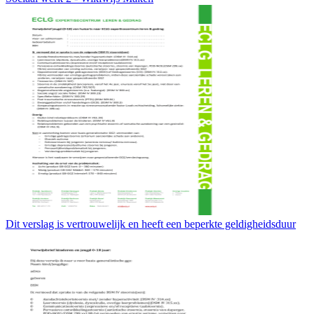
Dit verslag is vertrouwelijk en heeft een beperkte geldigheidsduur