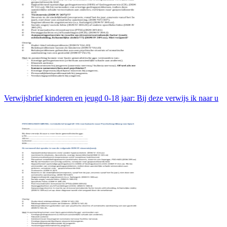
Verwijsbrief kinderen en jeugd 0-18 jaar: Bij deze verwijs ik naar u