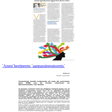
`Angst`heetineens `aanpassingsstoornis`