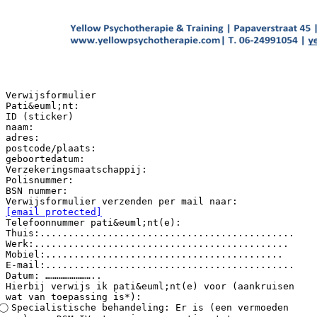
Verwijsformulier
Pati&euml;nt:
ID (sticker)
naam:
adres:
postcode/plaats:
geboortedatum:
Verzekeringsmaatschappij:
Polisnummer:
BSN nummer:
[email protected]
Telefoonnummer pati&euml;nt(e):
Thuis:.............................................
Werk:.............................................
Mobiel:..........................................
E-mail:............................................
Datum: ……………………..
Hierbij verwijs ik pati&euml;nt(e) voor (aankruisen
wat van toepassing is*):
⃝ Specialistische behandeling: Er is (een vermoeden