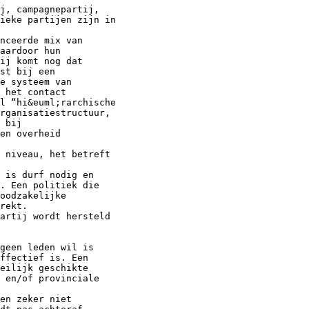
j, campagnepartij,
ieke partijen zijn in
nceerde mix van
aardoor hun
ij komt nog dat
st bij een
e systeem van
 het contact
l “hi&euml;rarchische
organisatiestructuur,
 bij
en overheid
l niveau, het betreft
 is durf nodig en
. Een politiek die
oodzakelijke
rekt.
partij wordt hersteld
geen leden wil is
ffectief is. Een
eilijk geschikte
 en/of provinciale
en zeker niet