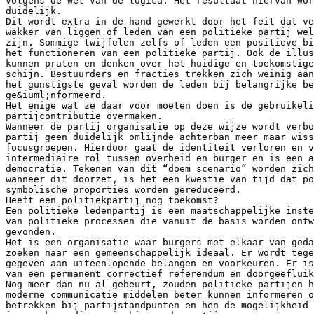
volgens de wet van de logica. Het resultaat hiervan wor
duidelijk.
Dit wordt extra in de hand gewerkt door het feit dat ve
wakker van liggen of leden van een politieke partij wel
zijn. Sommige twijfelen zelfs of leden een positieve bi
het functioneren van een politieke partij. Ook de illus
kunnen praten en denken over het huidige en toekomstige
schijn. Bestuurders en fracties trekken zich weinig aa
het gunstigste geval worden de leden bij belangrijke be
ge&iuml;nformeerd.
Het enige wat ze daar voor moeten doen is de gebruikeli
partijcontributie overmaken.
Wanneer de partij organisatie op deze wijze wordt verbo
partij geen duidelijk omlijnde achterban meer maar wiss
focusgroepen. Hierdoor gaat de identiteit verloren en v
intermediaire rol tussen overheid en burger en is een a
democratie. Tekenen van dit “doem scenario” worden zich
wanneer dit doorzet, is het een kwestie van tijd dat p
symbolische proporties worden gereduceerd.
Heeft een politiekpartij nog toekomst?
Een politieke ledenpartij is een maatschappelijke inste
van politieke processen die vanuit de basis worden ontw
gevonden.
Het is een organisatie waar burgers met elkaar van geda
zoeken naar een gemeenschappelijk ideaal. Er wordt tege
gegeven aan uiteenlopende belangen en voorkeuren. Er is
van een permanent correctief referendum en doorgeefluik
Nog meer dan nu al gebeurt, zouden politieke partijen h
moderne communicatie middelen beter kunnen informeren o
betrekken bij partijstandpunten en hen de mogelijkheid 