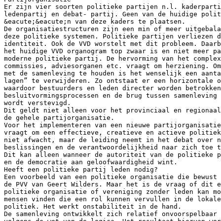
Er zijn vier soorten politieke partijen n.l. kaderparti
ledenpartij en debat- partij. Geen van de huidige polit
&eacute;&eacute;n van deze kaders te plaatsen.
De organisatiestructuren zijn een min of meer uitgebala
deze politieke systemen. Politieke partijen verliezen d
identiteit. Ook de VVD worstelt met dit probleem. Daarb
het huidige VVD organogram top zwaar is en niet meer pa
moderne politieke partij. De hervorming van het complex
commissies, adviesorganen etc. vraagt om herziening. Om
met de samenleving te houden is het wenselijk een aanta
lagen” te verwijderen. Zo ontstaat er een horizontale 
waardoor bestuurders en leden directer worden betrokken
besluitvormingsprocessen en de brug tussen samenleving 
wordt verstevigd.
Dit geldt niet alleen voor het provinciaal en regionaa
de gehele partijorganisatie.
Voor het implementeren van een nieuwe partijorganisatie
vraagt om een effectieve, creatieve en actieve politiek
niet afwacht, maar de leiding neemt in het debat over n
beslissingen en de verantwoordelijkheid naar zich toe t
Dit kan alleen wanneer de autoriteit van de politieke 
en de democratie aan geloofwaardigheid wint.
Heeft een politieke partij leden nodig?
Een voorbeeld van een politieke organisatie die bewust 
de PVV van Geert Wilders. Maar het is de vraag of dit e
politieke organisatie of vereniging zonder leden kan mo
mensen vinden die een rol kunnen vervullen in de lokale
politiek. Het werkt onstabiliteit in de hand.
De samenleving ontwikkelt zich relatief onvoorspelbaar 