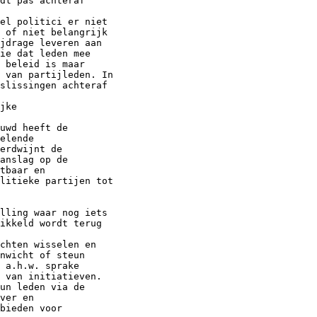
dt pas achteraf
el politici er niet
 of niet belangrijk
jdrage leveren aan
ie dat leden mee
 beleid is maar
n van partijleden. In
slissingen achteraf
jke
uwd heeft de
elende
erdwijnt de
anslag op de
tbaar en
olitieke partijen tot
lling waar nog iets
ikkeld wordt terug
chten wisselen en
nwicht of steun
 a.h.w. sprake
 van initiatieven.
un leden via de
ver en
bieden voor