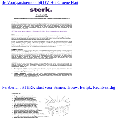
4e Voorjaarstoernooi bij DV Het Groene Hart
Persbericht STERK staat voor Samen, Trouw, Eerlijk, Rechtvaardig