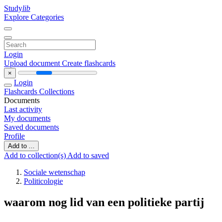
Study
lib
Explore Categories
Login
Upload document
Create flashcards
×
Login
Flashcards
Collections
Documents
Last activity
My documents
Saved documents
Profile
Add to ...
Add to collection(s)
Add to saved
Sociale wetenschap
Politicologie
waarom nog lid van een politieke partij