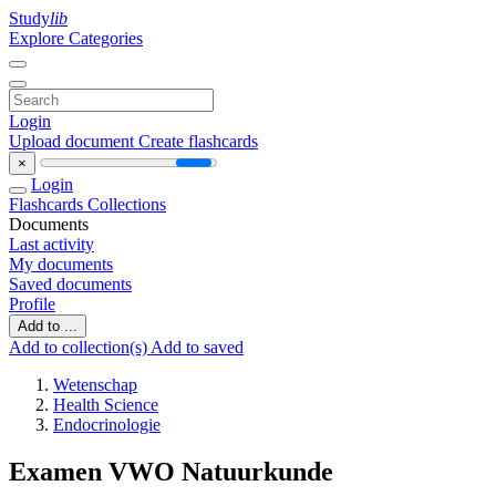
Study
lib
Explore Categories
Login
Upload document
Create flashcards
×
Login
Flashcards
Collections
Documents
Last activity
My documents
Saved documents
Profile
Add to ...
Add to collection(s)
Add to saved
Wetenschap
Health Science
Endocrinologie
Examen VWO Natuurkunde