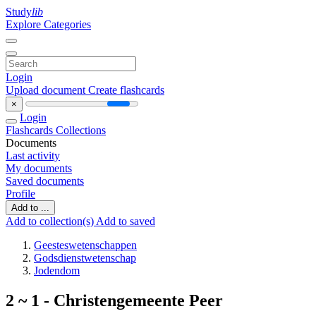
Study
lib
Explore Categories
Login
Upload document
Create flashcards
×
Login
Flashcards
Collections
Documents
Last activity
My documents
Saved documents
Profile
Add to ...
Add to collection(s)
Add to saved
Geesteswetenschappen
Godsdienstwetenschap
Jodendom
2 ~ 1 - Christengemeente Peer