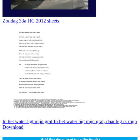
Zondag 33a HC 2012 sheets
In het water ligt mijn graf In het water ligt mijn graf, daar leg ik mijn
Download
Add this document to collection(s)