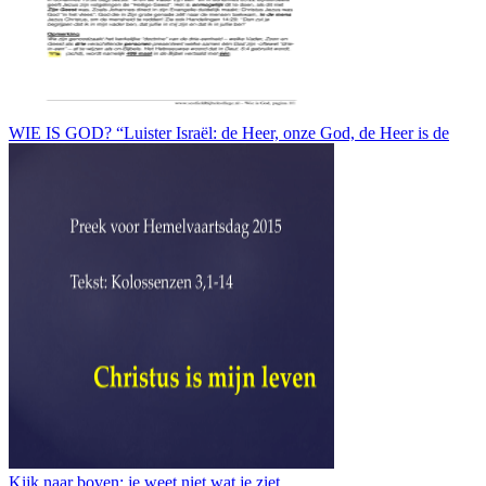
WIE IS GOD? “Luister Israël: de Heer, onze God, de Heer is de
Kijk naar boven: je weet niet wat je ziet