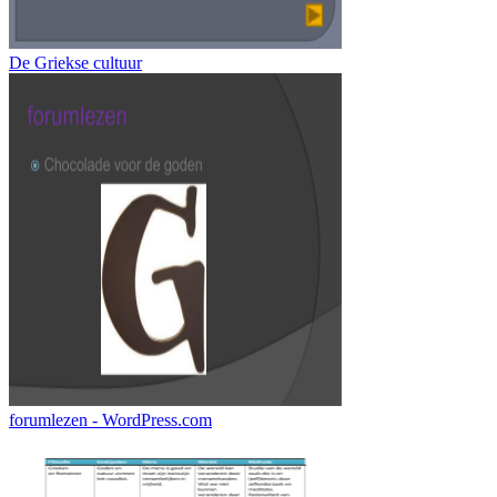
De Griekse cultuur
forumlezen - WordPress.com