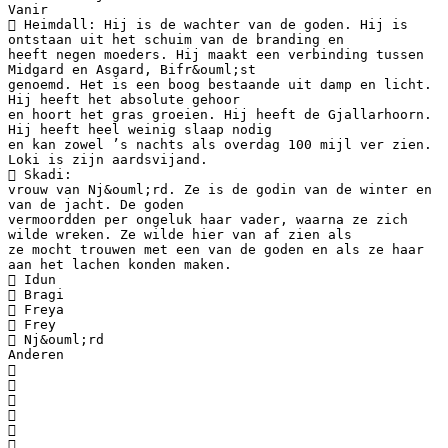
Vanir
 Heimdall: Hij is de wachter van de goden. Hij is
ontstaan uit het schuim van de branding en
heeft negen moeders. Hij maakt een verbinding tussen
Midgard en Asgard, Bifr&ouml;st
genoemd. Het is een boog bestaande uit damp en licht.
Hij heeft het absolute gehoor
en hoort het gras groeien. Hij heeft de Gjallarhoorn.
Hij heeft heel weinig slaap nodig
en kan zowel ’s nachts als overdag 100 mijl ver zien.
Loki is zijn aardsvijand.
 Skadi:
vrouw van Nj&ouml;rd. Ze is de godin van de winter en
van de jacht. De goden
vermoordden per ongeluk haar vader, waarna ze zich
wilde wreken. Ze wilde hier van af zien als
ze mocht trouwen met een van de goden en als ze haar
aan het lachen konden maken.
 Idun
 Bragi
 Freya
 Frey
 Nj&ouml;rd
Anderen





