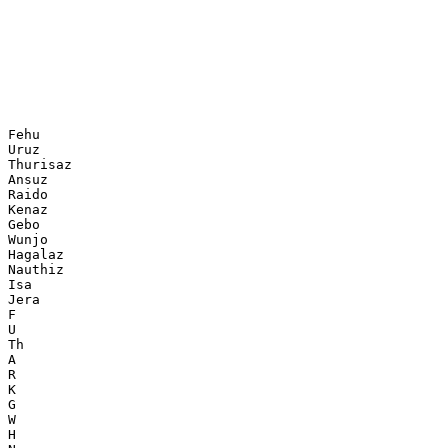
Fehu
Uruz
Thurisaz
Ansuz
Raido
Kenaz
Gebo
Wunjo
Hagalaz
Nauthiz
Isa
Jera
F
U
Th
A
R
K
G
W
H