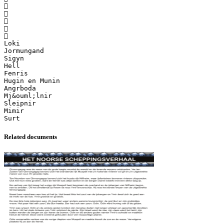





Loki
Jormungand
Sigyn
Hell
Fenris
Hugin en Munin
Angrboda
Mj&ouml;lnir
Sleipnir
Mimir
Related documents