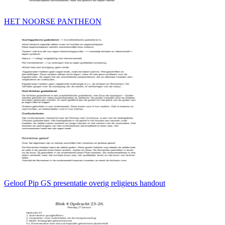
HET NOORSE PANTHEON
Geloof Pip GS presentatie overig religieus handout