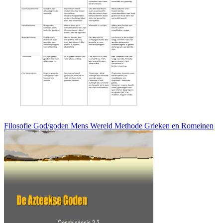
Filosofie God/goden Mens Wereld Methode Grieken en Romeinen