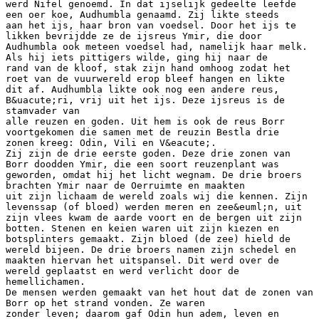
werd Nifel genoemd. In dat ijselijk gedeelte leefde
een oer koe, Audhumbla genaamd. Zij likte steeds
aan het ijs, haar bron van voedsel. Door het ijs te
likken bevrijdde ze de ijsreus Ymir, die door
Audhumbla ook meteen voedsel had, namelijk haar melk.
Als hij iets pittigers wilde, ging hij naar de
rand van de kloof, stak zijn hand omhoog zodat het
roet van de vuurwereld erop bleef hangen en likte
dit af. Audhumbla likte ook nog een andere reus,
B&uacute;ri, vrij uit het ijs. Deze ijsreus is de
stamvader van
alle reuzen en goden. Uit hem is ook de reus Borr
voortgekomen die samen met de reuzin Bestla drie
zonen kreeg: Odin, Vili en V&eacute;.
Zij zijn de drie eerste goden. Deze drie zonen van
Borr doodden Ymir, die een soort reuzenplant was
geworden, omdat hij het licht wegnam. De drie broers
brachten Ymir naar de Oerruimte en maakten
uit zijn lichaam de wereld zoals wij die kennen. Zijn
levenssap (of bloed) werden meren en zee&euml;n, uit
zijn vlees kwam de aarde voort en de bergen uit zijn
botten. Stenen en keien waren uit zijn kiezen en
botsplinters gemaakt. Zijn bloed (de zee) hield de
wereld bijeen. De drie broers namen zijn schedel en
maakten hiervan het uitspansel. Dit werd over de
wereld geplaatst en werd verlicht door de
hemellichamen.
De mensen werden gemaakt van het hout dat de zonen van
Borr op het strand vonden. Ze waren
zonder leven; daarom gaf Odin hun adem, leven en