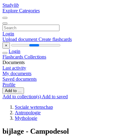
Study
lib
Explore Categories
Login
Upload document
Create flashcards
×
Login
Flashcards
Collections
Documents
Last activity
My documents
Saved documents
Profile
Add to ...
Add to collection(s)
Add to saved
Sociale wetenschap
Antropologie
Mythologie
bijlage - Campodesol