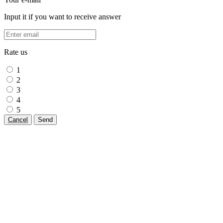
Input it if you want to receive answer
Rate us
1
2
3
4
5
Cancel
Send