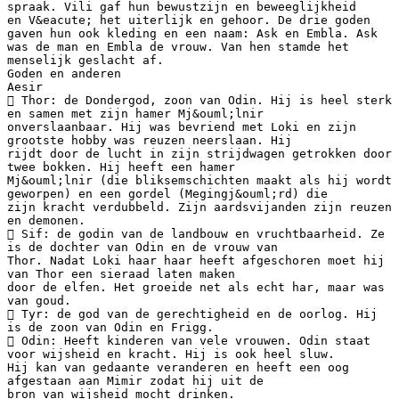
spraak. Vili gaf hun bewustzijn en beweeglijkheid
en V&eacute; het uiterlijk en gehoor. De drie goden
gaven hun ook kleding en een naam: Ask en Embla. Ask
was de man en Embla de vrouw. Van hen stamde het
menselijk geslacht af.
Goden en anderen
Aesir
 Thor: de Dondergod, zoon van Odin. Hij is heel sterk
en samen met zijn hamer Mj&ouml;lnir
onverslaanbaar. Hij was bevriend met Loki en zijn
grootste hobby was reuzen neerslaan. Hij
rijdt door de lucht in zijn strijdwagen getrokken door
twee bokken. Hij heeft een hamer
Mj&ouml;lnir (die bliksemschichten maakt als hij wordt
geworpen) en een gordel (Megingj&ouml;rd) die
zijn kracht verdubbeld. Zijn aardsvijanden zijn reuzen
en demonen.
 Sif: de godin van de landbouw en vruchtbaarheid. Ze
is de dochter van Odin en de vrouw van
Thor. Nadat Loki haar haar heeft afgeschoren moet hij
van Thor een sieraad laten maken
door de elfen. Het groeide net als echt har, maar was
van goud.
 Tyr: de god van de gerechtigheid en de oorlog. Hij
is de zoon van Odin en Frigg.
 Odin: Heeft kinderen van vele vrouwen. Odin staat
voor wijsheid en kracht. Hij is ook heel sluw.
Hij kan van gedaante veranderen en heeft een oog
afgestaan aan Mimir zodat hij uit de
bron van wijsheid mocht drinken.