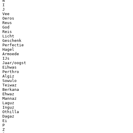
N
I
J
Vee
Oeros
Reus
God
Reis
Licht
Geschenk
Perfectie
Hagel
Armoede
IJs
Jaar/oogst
Eihwas
Perthro
Algiz
Sowulo
Teiwaz
Berkana
Ehwaz
Mannaz
Laguz
Inguz
Othilla
Dagaz
Ei
P
Z