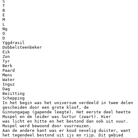
S
T
B
E
M
L
Ng
O
D
Yggdrasil
Dobbelsteenbeker
Eik
Zon
Tyr
Berk
Paard
Mens
Water
Inguz
Dag
Bezitting
Schepping
In het begin was het universum verdeeld in twee delen
gescheiden door een grote kloof, de
Ginnungagap (gapende leegte). Het eerste deel heette
Muspel en de leider was Surtur (zwart). Hier
was licht en hitte en het bestond dan ook uit vuur.
Muspel werd bewoond door vuurreuzen.
Aan de andere kant was er koud nevelig duister, want
het tegendeel bestond uit ijs en rijp. Dit gebied