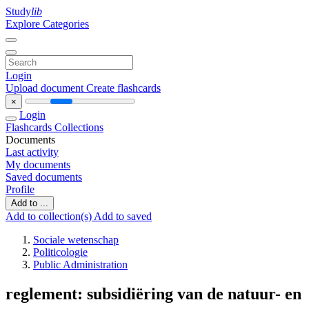
Study
lib
Explore Categories
Login
Upload document
Create flashcards
×
Login
Flashcards
Collections
Documents
Last activity
My documents
Saved documents
Profile
Add to ...
Add to collection(s)
Add to saved
Sociale wetenschap
Politicologie
Public Administration
reglement: subsidiëring van de natuur- en