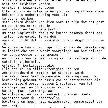
milieugerelateerde activiteiten organiseren kunnen
niet gesubsidieerd worden.
Artikel 3: Logistieke steun
Elke natuur- en milieuvereniging kan logistieke steun
bekomen als ondersteuning voor uit
te voeren werken.
Deze werken dienen van dien aard te zijn dat het gaat
om een investering die de
natuur/milieu ten goede komt.
Om deze logistieke steun te kunnen bekomen dient een
factuur voorgelegd te worden,
waaruit blijkt dat de investering wel degelijk gedaan
is.
De subsidie kan nooit hoger liggen dan de investering.
De logistieke steun wordt voorgelegd aan het college
van burgemeester en schepenen
en op basis van de beslissing van het college wordt de
subsidie uitbetaald.
Artikel 4: Werkingssubsidie
Elke natuur- en milieuvereniging kan een
werkingssubsidie krijgen. De subsidie wordt
toegekend voor &eacute;&eacute;n werkingsjaar. De
berekening gebeurt op basis van de activiteiten die
georganiseerd worden tussen 1 september van het
voorbije jaar en 31 augustus van het
huidige jaar. (werkingsjaar).
De activiteiten die in aanmerking komen, moeten
openstaan voor de Londerzeelse
bevolking en mogen niet uitgesproken commercieel van
aard zijn.