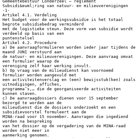
Gemeentebestuur Londerzeel – reglement
Subsidi&euml;ring van natuur- en milieuverenigingen
-1-
Artikel 4.1. Verdeling
Het budget voor de werkingssubsidie is het totaal
begrote subsidiebedrag verminderd
met de logistieke steun. Deze vorm van subsidie wordt
verdeeld op basis van een
puntenstelsel
Artikel 4.2. Procedure
a) De aanvraagformulieren worden ieder jaar tijdens de
maand JUNI verstuurd aan
de natuur- en milieuverenigingen. Deze aanvraag omvat
een formulier waarop de
vereniging zelf haar werking invult.
b) Op vraag van de milieudienst kan voornoemd
formulier worden aangevuld met
een activiteitenverslag en (een) bewijsstuk(ken) zoals
uitnodigingen, affiches,
programma’s,… die de georganiseerde activiteiten
kunnen staven.
c) De aanvraagdossiers dienen voor 15 september
bezorgd te worden aan de
milieudienst die de dossiers onderzoekt en een
subsidievoorstel formuleert aan de
MINA-raad voor 15 november. Aanvragen die ingediend
worden na bespreking
van het dossier op de vergadering van de MINA-raad
worden niet meer in
aanmerking genomen.