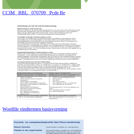
CCIM_ BBL_ 070709_ Pcde Be
Wordfile eindtermen basisvorming