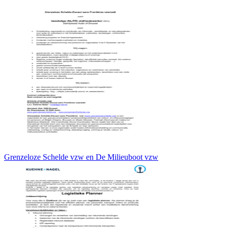
Grenzeloze Schelde vzw en De Milieuboot vzw