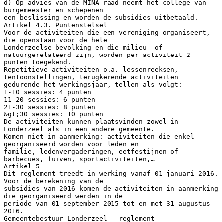
d) Op advies van de MINA-raad neemt het college van
burgemeester en schepenen
een beslissing en worden de subsidies uitbetaald.
Artikel 4.3. Puntenstelsel
Voor de activiteiten die een vereniging organiseert,
die openstaan voor de hele
Londerzeelse bevolking en die milieu- of
natuurgerelateerd zijn, worden per activiteit 2
punten toegekend.
Repetitieve activiteiten o.a. lessenreeksen,
tentoonstellingen, terugkerende activiteiten
gedurende het werkingsjaar, tellen als volgt:
1-10 sessies: 4 punten
11-20 sessies: 6 punten
21-30 sessies: 8 punten
&gt;30 sessies: 10 punten
De activiteiten kunnen plaatsvinden zowel in
Londerzeel als in een andere gemeente.
Komen niet in aanmerking: activiteiten die enkel
georganiseerd worden voor leden en
familie, ledenvergaderingen, eetfestijnen of
barbecues, fuiven, sportactiviteiten,…
Artikel 5
Dit reglement treedt in werking vanaf 01 januari 2016.
Voor de berekening van de
subsidies van 2016 komen de activiteiten in aanmerking
die georganiseerd werden in de
periode van 01 september 2015 tot en met 31 augustus
2016.
Gemeentebestuur Londerzeel – reglement