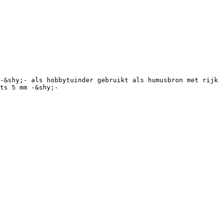
-&shy;‐ als hobbytuinder gebruikt als humusbron met rijk
ts 5 mm -&shy;‐