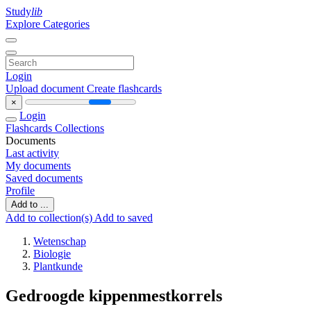
Study
lib
Explore Categories
Login
Upload document
Create flashcards
×
Login
Flashcards
Collections
Documents
Last activity
My documents
Saved documents
Profile
Add to ...
Add to collection(s)
Add to saved
Wetenschap
Biologie
Plantkunde
Gedroogde kippenmestkorrels