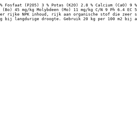
% Fosfaat (P2O5) 3 % Potas (K2O) 2.8 % Calcium (CaO) 9 %
 (Bo) 45 mg/kg Molybdeen (Mo) 11 mg/kg C/N 9 Ph 6.4 EC 5
er rijke NPK inhoud, rijk aan organische stof die zeer s
g bij langdurige droogte. Gebruik 20 kg per 100 m2 bij a