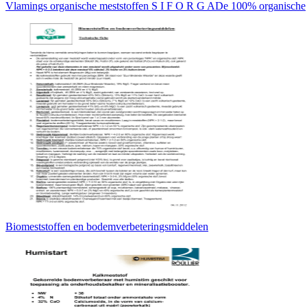
Vlamings organische meststoffen S I F O R G ADe 100% organische
Biomeststoffen en bodemverbeteringsmiddelen