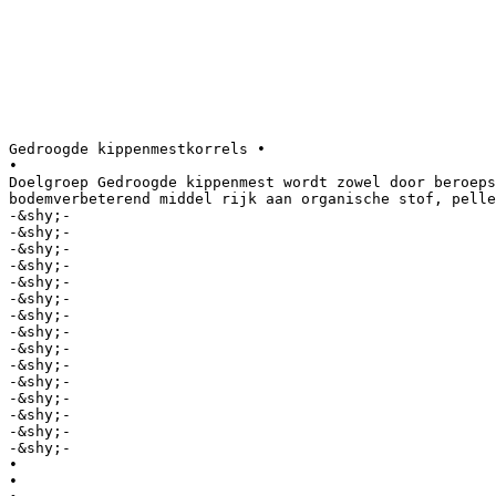
Gedroogde kippenmestkorrels •
•
Doelgroep Gedroogde kippenmest wordt zowel door beroeps
bodemverbeterend middel rijk aan organische stof, pelle
-&shy;‐
-&shy;‐
-&shy;‐
-&shy;‐
-&shy;‐
-&shy;‐
-&shy;‐
-&shy;‐
-&shy;‐
-&shy;‐
-&shy;‐
-&shy;‐
-&shy;‐
-&shy;‐
-&shy;‐
•
•