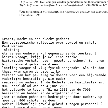
Kracht, macht en een slecht gedacht Een sociologische reflectie over geweld en scholen Paul Mahieu Inleiding Als je een oudere en/of gepensioneerde leerkracht hierom vraagt, krijg je wel eens sterke historische verhalen over ‘geweld op school’ te horen: bij ongehoord gedrag werd een leerling voeger al vlug fysiek aangepakt. Als die dan thuis kwam waren de uiterlijke tekenen van het pak slag voldoende voor een bijkomende vaderlijke bestraffing. Die ouder reageert nu anders. In de Nederlandse kwaliteitskrant NRC-Handelsblad was op 4 juni 2005 het volgende te lezen: “Bijna 2600 van de 7000 basisscholen hebben in de afgelopen drie jaar te maken gehad met bedreigingen door ouders. Op meer dan 900 scholen is door ouders lichamelijk geweld gebruikt tegen personeel (…) Verbaal geweld van ouders tegen leerkrachten komt het meest voor: meer dan de helft van de scholen heeft daar mee te maken. Op elf procent van de scholen is door ouders lichamelijk geweld gebruikt. Slechts in de helft van de gevallen is aangifte gedaan. Om welke vormen van fysieke agressie het gaat is niet onderzocht. In Vlaanderen zijn over geweld door ouders geen cijfers beschikbaar. Geweld op scholen is in Vlaanderen - zeker in vergelijking met zijn buren inzonderheid Nederland en Walloni&euml; – geen issue, laat staan dat het Vlaamse sociologen zou mobiliseren. In een studiedag georganiseerd door het Interfacultair Centrum voor Onderwijsrecht werd het hoge woord dan ook vooral door criminologen en juristen gevoerd.1 Nochtans is geweld een thema dat sociologen niet vreemd is. Arendt, Girard, Marx en Marcuse zijn maar enkele voorbeelden van voorname sociologen die het conflictmatige van de samenleving beklemtoonden en geweld beschreven als een gevolg ervan dan wel als een oplossing ervoor. Sommige sociologische handboeken behandelen geweld dan ook als rode draad2 Van de sociologie kan daarom een bijdrage verwacht worden om het fenomeen “geweld op school” te beschrijven en te verklaren. Zo’n beschrijving zou alvast resulteren in enige objectivering en relativering van wat thans vaak als incidenten wordt uitvergroot in de media. Verklaringen kunnen bijdragen tot het beter verstaan van en dus ook kunnen omgaan met het fenomeen. Aan literatuur ontbreekt het alvast niet. Een zoekopdracht via Google op het trefwoord “violence in schools” levert niet minder dan 1 Op 2/12/1998. De Lezingen werden gebundeld in het themanummer “geweld op kinderen – geweld op school’: Tijdschrift voor onderwijsrecht en onderwijsbeleid, 1999-2000, nr 1-2. 2 Zie bijvoorbeeld SCHREURS, B.: Agressie en geweld; een kennismaking met de sociale wetenschappen. Bussum, Coutinhou, 1998. 1 89600 hits op … Voor ons referentiekader baseren wij ons hoofdzakelijk op drie Vlaamse auteurs: D’aes3, Maes4 en Raes5. Beschrijven Sociologen beschrijven en verklaren. Beschrijven vereist vooreerst een definitie. Dan worden wij al meteen geconfronteerd met allerlei uiteenlopende omschrijvingen al of niet in relatie met begrippen als agressie, antisociaal gedrag, delinquentie, etc. In een van de weinig Vlaamse empirische studies over geweld op school, terug te vinden op “schooldirect6”, vinden wij volgende definitie: “Geweld of antisociaal gedrag op school heeft betrekking op het hele spectrum van verbale of non-verbale interacties tussen personen die in of rond de school actief zijn, waarbij sprake is van daadwerkelijke of vermeende kwalijke bedoelingen die psychische, lichamelijke of materi&euml;le schade of letsel toebrengen aan personen of objecten in of rond de school en waarbij formele of informele gedragsregels geschonden worden”. Het onderzoek maakt daarbij een opdeling naar volgende vormen van antisociaal gedrag bij leerlingen: • fysiek geweld of bedreiging tegen personen (slagen, vechtpartijen, - poging tot – verkrachting, …); • andere vormen van delinquent gedrag (diefstal, vandalisme, druggebruik, wapendracht, …): • statusdelicten (spijbelen, fuge); • schoolgebonden normovertredend gedrag (les storen, klas verlaten, brutaliteiten tegenover leraren, …). Hierbij vallen enkel de twee eerste vormen onder ‘crimineel gedrag’, namelijk gedrag dat juridisch vervolgbaar is. Walgrave en Vettenburg koppelen aan het begrip ook een analyse inzake het gevoel van onveiligheid door leerkrachten. Eerder deed D’aes hetzelfde. Notten7 pleit voor een bredere definitie: “Met de brede definitie doelen wij niet alleen op jeugdcriminaliteit, maar ook op het verborgen geweld zoals huishoudelijk geweld en pestgedrag en op structureel geweld zoals armoede, sociale uitsluiting, discriminatie en schooluitval. De brede definitie is ook belangrijk omdat de uiteenlopende geweldsvormen in de publieke discussie over veiligheid in verschillend mate aandacht krijgen. Straatgeweld krijgt veel aandacht. De aandacht voor huiselijk geweld blijft achter.” 3 D’AES, M.: Geweld op school: uitzonderlijk en alledaags. In: Handboek Leerlingenbegeleiding, afl. 28, 1999. MAES, Chr.: Geweld op school. De strafrechter is niet meer dan een lijnrechter. In: Tijdschrift voor onderwijsrecht en onderwijsbeleid, 1999-2000, nr. 1-2. 5 RAES, K.: Agressie en geweld op school. Een socio-ethische exploratie. In: Tijdschrift voor onderwijsrecht en onderwijsbeleid, 1999-2000, nr. 1-2. 6 Onveiligheidsgevoelens en antisociaal gedrag. Samenvatting en onderzoeksresultaten. http://www.ond.vlaanderen.be/schooldirect/bijlagen/onveiligheid.htm In hun artikel: Antisociaal gedrag op school voorkomen en oplossen, T.O.R.B., 1999-2000, p. 17-30 verwijzen SCHEYS, DUPONT, en HUYLEBROECK naar WALGRAVE en VETTENBURG als auteurs van deze studie 7 NOTTEN, Ton: De stad als opvoeder? Kanttekeningen bij een euforie – opmerkingen over een Rotterdamse aanpak. 4 2 Vanuit een sociologisch perspectief heeft Notten gelijk. Het gevaar is echter dat zo het onderwijsperspectief totaal in de verdrukking komt. Wij kiezen er daarom voor de brede benadering te integreren in het verder gepresenteerde “contextueel” model. De eerdere aangehaalde Vlaamse beschrijvende studie onderscheidt volgende “delicten”: zwartrijden, diefstal, vandalisme, druggebruik, wapendracht, slagen, weglopen en drugsverkoop. De resultaten van de studie komen in het kort hierop neer: meer jongens dan meisjes vertonen delinquent gedrag. Antisociaal gedrag komt in opklimende mate voor in ASO resp. TSO en BSO. Het onderzoek bevroeg ook de frequentie van dit gedrag. Daaruit blijkt dat circa de helft van de leerlingen zich aan geen enkele van deze vormen van antisociaal gedrag schuldig maakt, 40% van 1 tot 3 feiten en een kleine groep van 10% die aanstipt 4 of meer keren dit type gedrag te vertonen. Deze groep krijgt in het rapport het etiket “veelplegers” en vormt duidelijk een groep die om bijzondere aandacht vraagt. Bij de deeltijds leerplichtigen hoort 37% tot de groep van de “veelplegers”. 70 tot 90% van de delicten die jongeren plegen worden nooit ontdekt. Uitzondering hierop vormt de groep ‘slagen en verwondingen’, waar slechts 55% niet werd ontdekt. Het ontdekken gebeurt meestal door direct betrokken personen: ouders, lief, vrienden, leraren, controleurs of winkelbedienden. 84,4% van de jongeren stelt nooit in contact te zijn geweest met de politie. De uitspraak “leerlingen zijn gewelddadiger dan vroeger’ wordt echter niet door vergelijkbaar onderzoeksmateriaal onderbouwd. D’ Aes8 stelt dan ook terecht dat zo’n uitspraak niet voldoet: • De formulering is vaag en algemeen. • Er is geen defini&euml;ring in termen van gedrag. • De oorzaak wordt al meteen mee opgenomen in de probleemstelling: het is nu eenmaal zo. • Men gaat uit van twee wijdverbreide vooroordelen: - De hedendaagse jeugd is agressiever dan vorige generaties. - Er wordt op school meer geweld gepleegd dan vroeger. • Men hanteert impliciet een bepaalde visie op geweld die niet in vraag wordt gesteld: Agressie is verwerpelijk en moet op school altijd vermeden woerden. In gevallen van agressie is het zonder meer duidelijk wie het slachtoffer is en wie de dader. De dader moet worden gestraft. D’ Aes refereert naar Ferwerda9 die historisch-sociologische analyse maakte van geweldpraktijken in Nederland, en concludeert:”Geweld – in welke vorm dan ook – is van alle tijden. In vroegere eeuwen lag het feitelijk geweldniveau wellicht hoger dan tegenwoordig, maar mensen zijn nu gevoeliger voor fysiek geweld.” Het citaat illustreert wel de rol van de media. Maes10 refereert ter zake naar Sarlee11 die stelt: “De persoonlijke ervaring ontbreekt steeds meer en deze wordt vervangen door de informatie via de media. Dit stelt de media in een erg comfortabele machtspositie. De media oefenen vooral veel 8 D’AES, M.: a.c., blz 143. FERWEDA, H.: over de ontkenning en erkenning van geweld op school. In: VAN DER PLOEG, J. &amp; MOOIJ, T.: Geweld op school; omvang, oorzaak, preventie en aanpak. Rotterdam, Lemniscaat, 1998, blz. 156. 10 MAES, CHR.: a.c., blz. 96. 11 SARLEE, W.: De invloed van de massamedia op de criminaliteit. 9 3 invloed uit, niet zozeer door wat ze vertellen, maar veeleer door de keuze van de onderwerpen waaraan ze al dan niet aandacht besteden. Dat de media ook de reactie van het strafrechtelijk apparaat op de criminaliteit be&iuml;nvloeden ligt minder voor de hand. Toch zijn er aanwijzingen dat de invloed van de media zich ook hier laat gelden. Het beleid vanuit het Ministerie van Justitie blijkt be&iuml;nvloed te worden door de “beeldvorming” van de media; ook de rechterlijke macht ontsnapt niet aan die invloed: de rechter vult de hem beschikbare informatie op met “lekentheorie&euml;n” die bestaan uit “halve waarheden, vooroordelen en stereotypen’. Ferweda12 besluit: “De aandacht voor geweld is soms wel eens disproportioneel. Dit heeft waarschijnlijk alles te maken met de grote bedreiging die van dergelijke delicten uitgaat, maar ook met nieuwsgierigheid en fascinatie”. Verklaren Na het beschrijven (alhoewel beperkt tot leerlingen bij gebrek aan breder onderzoek) kunnen we overgaan tot het duiden van de cijfers. Hiervoor past een inzichtelijk model. In onder