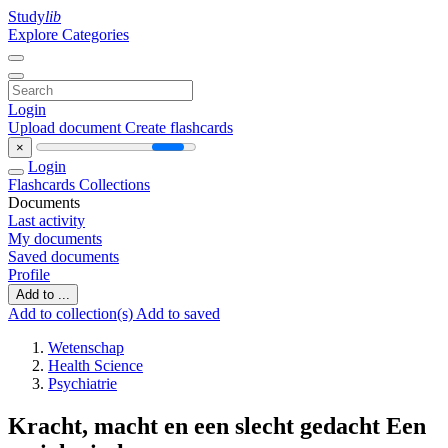
Study
lib
Explore Categories
Login
Upload document
Create flashcards
×
Login
Flashcards
Collections
Documents
Last activity
My documents
Saved documents
Profile
Add to ...
Add to collection(s)
Add to saved
Wetenschap
Health Science
Psychiatrie
Kracht, macht en een slecht gedacht Een