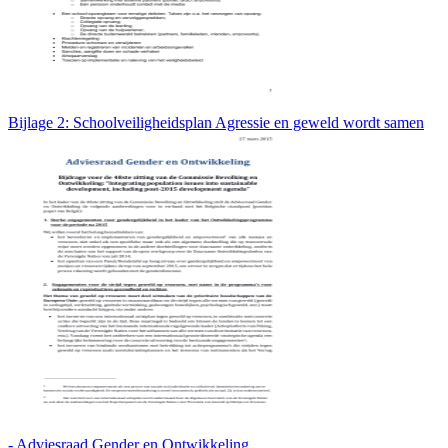
Bijlage 2: Schoolveiligheidsplan Agressie en geweld wordt samen
- Adviesraad Gender en Ontwikkeling