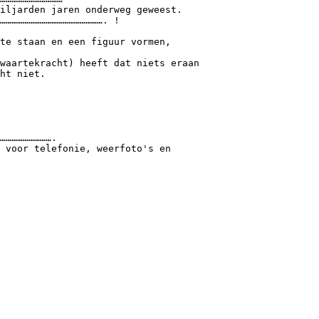
iljarden jaren onderweg geweest.
………………………………………………. !
te staan en een figuur vormen,
waartekracht) heeft dat niets eraan
ht niet.
……………………….
 voor telefonie, weerfoto's en