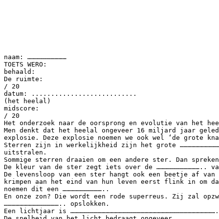
naam: …………………………
TOETS WERO:
behaald:
De ruimte:
/ 20
datum: ...........................
(het heelal)
midscore:
/ 20
Het onderzoek naar de oorsprong en evolutie van het hee
Men denkt dat het heelal ongeveer 16 miljard jaar geled
explosie. Deze explosie noemen we ook wel ‘de grote kna
Sterren zijn in werkelijkheid zijn het grote …………………………
uitstralen.
Sommige sterren draaien om een andere ster. Dan spreken
De kleur van de ster zegt iets over de …………………………….. va
De levensloop van een ster hangt ook een beetje af van 
krimpen aan het eind van hun leven eerst flink in om da
noemen dit een …………………………..
En onze zon? Die wordt een rode superreus. Zij zal opzw
…………………………………….. opslokken.
Een lichtjaar is ………………………………………………………………………………………………….
De snelheid van het licht bedraagt ongeveer ……………………………