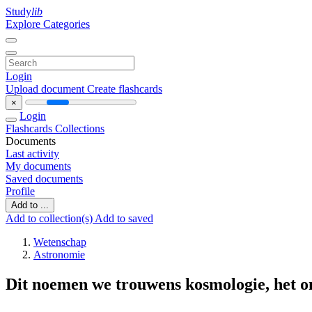
Study
lib
Explore Categories
Login
Upload document
Create flashcards
×
Login
Flashcards
Collections
Documents
Last activity
My documents
Saved documents
Profile
Add to ...
Add to collection(s)
Add to saved
Wetenschap
Astronomie
Dit noemen we trouwens kosmologie, het 