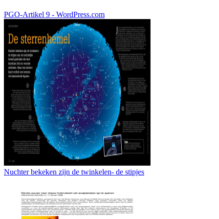
PGO-Artikel 9 - WordPress.com
Nuchter bekeken zijn de twinkelen- de stipjes