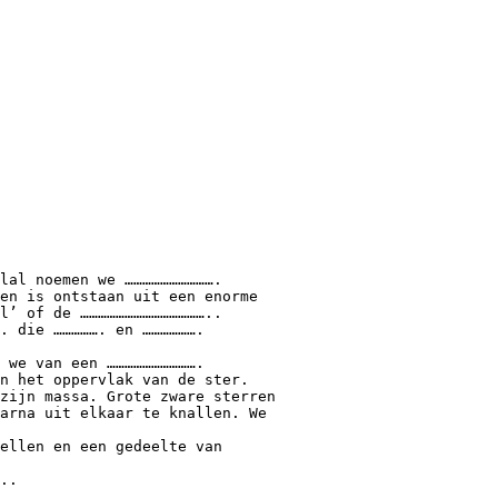
lal noemen we ………………………….
en is ontstaan uit een enorme
l’ of de ……………………………………..
. die ……………. en ……………….
 we van een ………………………….
n het oppervlak van de ster.
zijn massa. Grote zware sterren
arna uit elkaar te knallen. We
ellen en een gedeelte van
..
……………………………