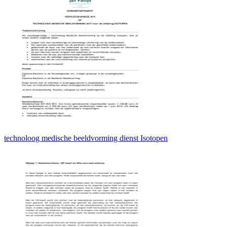
technoloog medische beeldvorming dienst Isotopen