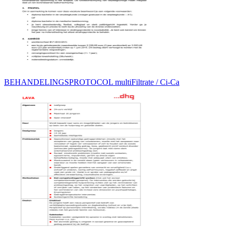
BEHANDELINGSPROTOCOL multiFiltrate / Ci-Ca