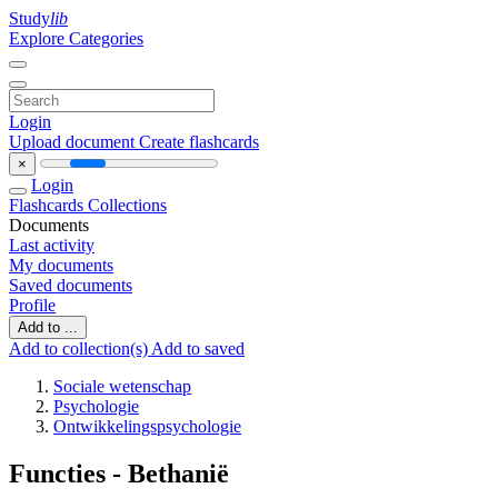
Study
lib
Explore Categories
Login
Upload document
Create flashcards
×
Login
Flashcards
Collections
Documents
Last activity
My documents
Saved documents
Profile
Add to ...
Add to collection(s)
Add to saved
Sociale wetenschap
Psychologie
Ontwikkelingspsychologie
Functies - Bethanië