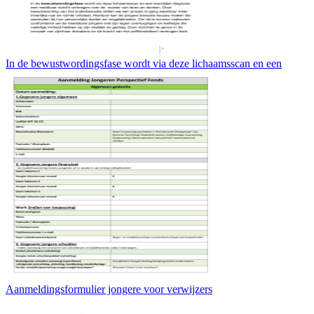
In de bewustwordingsfase wordt via deze lichaamsscan en een
Aanmeldingsformulier jongere voor verwijzers