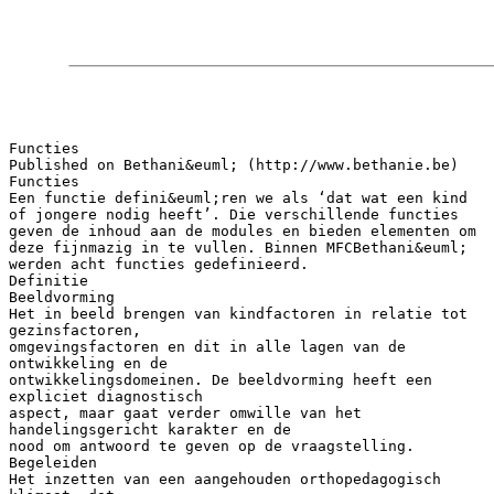
Functies
Published on Bethani&euml; (http://www.bethanie.be)
Functies
Een functie defini&euml;ren we als ‘dat wat een kind
of jongere nodig heeft’. Die verschillende functies
geven de inhoud aan de modules en bieden elementen om
deze fijnmazig in te vullen. Binnen MFCBethani&euml;
werden acht functies gedefinieerd.
Definitie
Beeldvorming
Het in beeld brengen van kindfactoren in relatie tot
gezinsfactoren,
omgevingsfactoren en dit in alle lagen van de
ontwikkeling en de
ontwikkelingsdomeinen. De beeldvorming heeft een
expliciet diagnostisch
aspect, maar gaat verder omwille van het
handelingsgericht karakter en de
nood om antwoord te geven op de vraagstelling.
Begeleiden
Het inzetten van een aangehouden orthopedagogisch