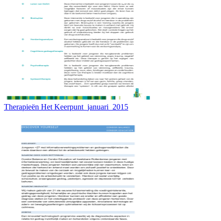
Therapieën Het Keerpunt_januari_2015