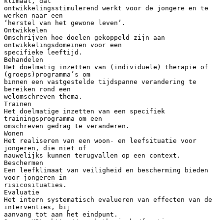
klimaat, dat
ontwikkelingsstimulerend werkt voor de jongere en te
werken naar een
‘herstel van het gewone leven’.
Ontwikkelen
Omschrijven hoe doelen gekoppeld zijn aan
ontwikkelingsdomeinen voor een
specifieke leeftijd.
Behandelen
Het doelmatig inzetten van (individuele) therapie of
(groeps)programma’s om
binnen een vastgestelde tijdspanne verandering te
bereiken rond een
welomschreven thema.
Trainen
Het doelmatige inzetten van een specifiek
trainingsprogramma om een
omschreven gedrag te veranderen.
Wonen
Het realiseren van een woon- en leefsituatie voor
jongeren, die niet of
nauwelijks kunnen terugvallen op een context.
Beschermen
Een leefklimaat van veiligheid en bescherming bieden
voor jongeren in
risicosituaties.
Evaluatie
Het intern systematisch evalueren van effecten van de
interventies, bij
aanvang tot aan het eindpunt.