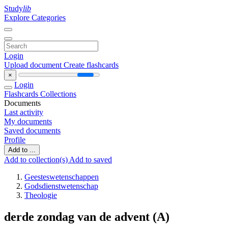
Study
lib
Explore Categories
Login
Upload document
Create flashcards
×
Login
Flashcards
Collections
Documents
Last activity
My documents
Saved documents
Profile
Add to ...
Add to collection(s)
Add to saved
Geesteswetenschappen
Godsdienstwetenschap
Theologie
derde zondag van de advent (A)