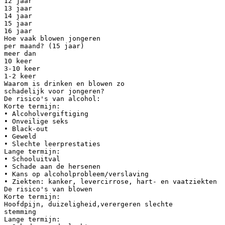
12 jaar
13 jaar
14 jaar
15 jaar
16 jaar
Hoe vaak blowen jongeren
per maand? (15 jaar)
meer dan
10 keer
3-10 keer
1-2 keer
Waarom is drinken en blowen zo
schadelijk voor jongeren?
De risico's van alcohol:
Korte termijn:
• Alcoholvergiftiging
• Onveilige seks
• Black-out
• Geweld
• Slechte leerprestaties
Lange termijn:
• Schooluitval
• Schade aan de hersenen
• Kans op alcoholprobleem/verslaving
• Ziekten: kanker, levercirrose, hart- en vaatziekten
De risico's van blowen
Korte termijn:
Hoofdpijn, duizeligheid,verergeren slechte
stemming
Lange termijn: