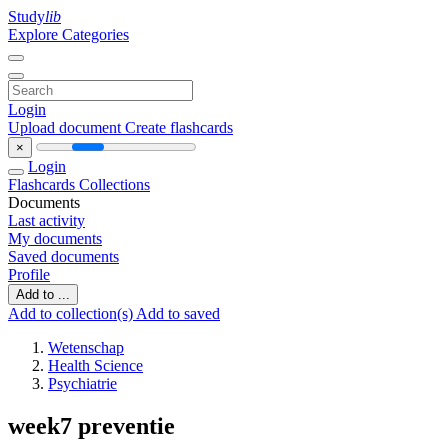
Study
lib
Explore Categories
Login
Upload document
Create flashcards
×
Login
Flashcards
Collections
Documents
Last activity
My documents
Saved documents
Profile
Add to ...
Add to collection(s)
Add to saved
Wetenschap
Health Science
Psychiatrie
week7 preventie