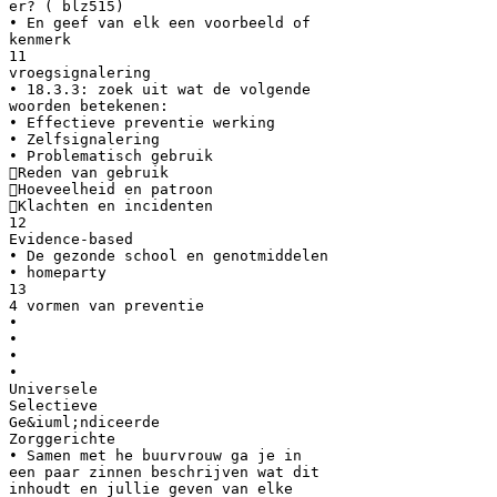
er? ( blz515)
• En geef van elk een voorbeeld of
kenmerk
11
vroegsignalering
• 18.3.3: zoek uit wat de volgende
woorden betekenen:
• Effectieve preventie werking
• Zelfsignalering
• Problematisch gebruik
Reden van gebruik
Hoeveelheid en patroon
Klachten en incidenten
12
Evidence-based
• De gezonde school en genotmiddelen
• homeparty
13
4 vormen van preventie
•
•
•
•
Universele
Selectieve
Ge&iuml;ndiceerde
Zorggerichte
• Samen met he buurvrouw ga je in
een paar zinnen beschrijven wat dit
inhoudt en jullie geven van elke