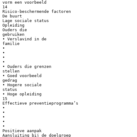
vorm een voorbeeld
14
Risico-beschermende factoren
De buurt
Lage sociale status
Opleiding
Ouders die
gebruiken
• Verslavind in de
familie
•
•
•
•
• Ouders die grenzen
stellen
• Goed voorbeeld
gedrag
• Hogere sociale
status
• Hoge opleiding
15
Effectieve preventieprogramma’s
•
•
•
•
•
Positieve aanpak
Aansluiting bij de doelgroep