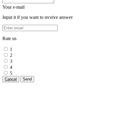
Your e-mail
Input it if you want to receive answer
Rate us
1
2
3
4
5
Cancel
Send