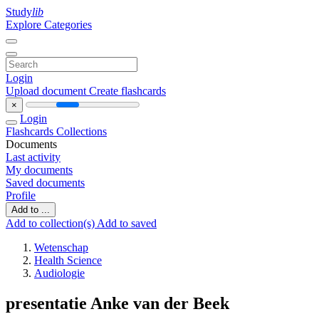
Study
lib
Explore Categories
Login
Upload document
Create flashcards
×
Login
Flashcards
Collections
Documents
Last activity
My documents
Saved documents
Profile
Add to ...
Add to collection(s)
Add to saved
Wetenschap
Health Science
Audiologie
presentatie Anke van der Beek