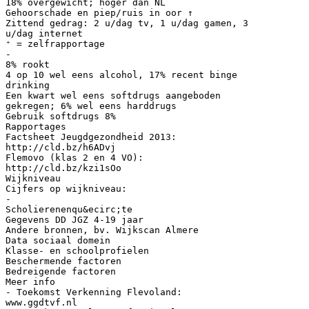
18% overgewicht; hoger dan NL
Gehoorschade en piep/ruis in oor ↑
Zittend gedrag: 2 u/dag tv, 1 u/dag gamen, 3
u/dag internet
⁺ = zelfrapportage
-
8% rookt
4 op 10 wel eens alcohol, 17% recent binge
drinking
Een kwart wel eens softdrugs aangeboden
gekregen; 6% wel eens harddrugs
Gebruik softdrugs 8%
Rapportages
Factsheet Jeugdgezondheid 2013:
http://cld.bz/h6ADvj
Flemovo (klas 2 en 4 VO):
http://cld.bz/kzi1sOo
Wijkniveau
Cijfers op wijkniveau:
-
Scholierenenqu&ecirc;te
Gegevens DD JGZ 4-19 jaar
Andere bronnen, bv. Wijkscan Almere
Data sociaal domein
Klasse- en schoolprofielen
Beschermende factoren
Bedreigende factoren
Meer info
- Toekomst Verkenning Flevoland:
www.ggdtvf.nl