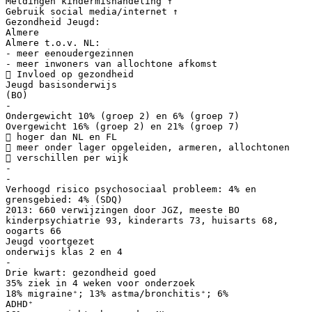
Meldingen kindermishandeling ↑
Gebruik social media/internet ↑
Gezondheid Jeugd:
Almere
Almere t.o.v. NL:
- meer eenoudergezinnen
- meer inwoners van allochtone afkomst
 Invloed op gezondheid
Jeugd basisonderwijs
(BO)
-
Ondergewicht 10% (groep 2) en 6% (groep 7)
Overgewicht 16% (groep 2) en 21% (groep 7)
 hoger dan NL en FL
 meer onder lager opgeleiden, armeren, allochtonen
 verschillen per wijk
-
-
Verhoogd risico psychosociaal probleem: 4% en
grensgebied: 4% (SDQ)
2013: 660 verwijzingen door JGZ, meeste BO
kinderpsychiatrie 93, kinderarts 73, huisarts 68,
oogarts 66
Jeugd voortgezet
onderwijs klas 2 en 4
-
Drie kwart: gezondheid goed
35% ziek in 4 weken voor onderzoek
18% migraine⁺; 13% astma/bronchitis⁺; 6%
ADHD⁺